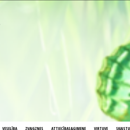
VESELĪBA
ZVAIGZNES
ATTIECĪBAS&ĢIMENE
VIRTUVE
SKAIST