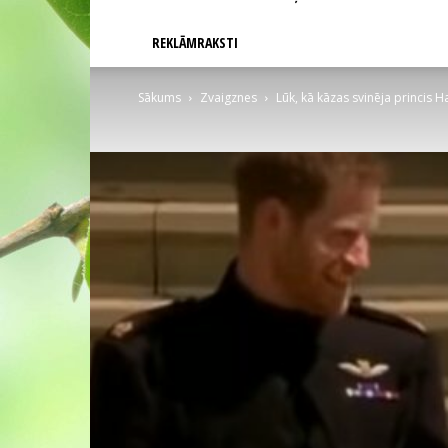
REKLĀMRAKSTI
Sākums
Zvaigznes
Lūk, kā kāzas svinēja princis 