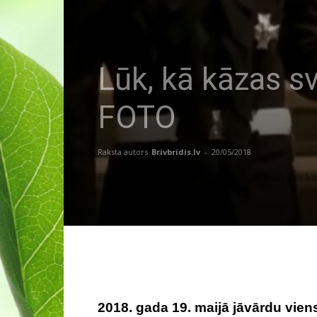
Lūk, kā kāzas s
FOTO
Raksta autors
Brivbridis.lv
-
20/05/2018
Ekrānšāviņš no LiveNOW from FOX YouTube ka
2018. gada 19. maijā jāvārdu viens