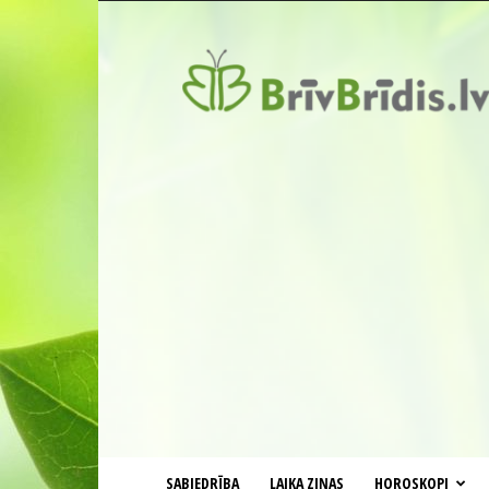
BrīvBrīdis.lv
SABIEDRĪBA
LAIKA ZIŅAS
HOROSKOPI