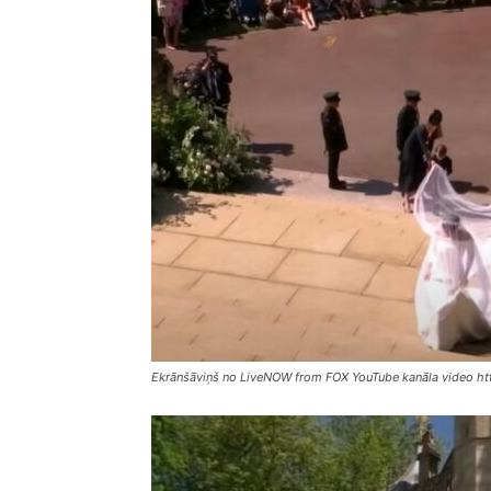
Ekrānšāviņš no LiveNOW from FOX YouTube kanāla video