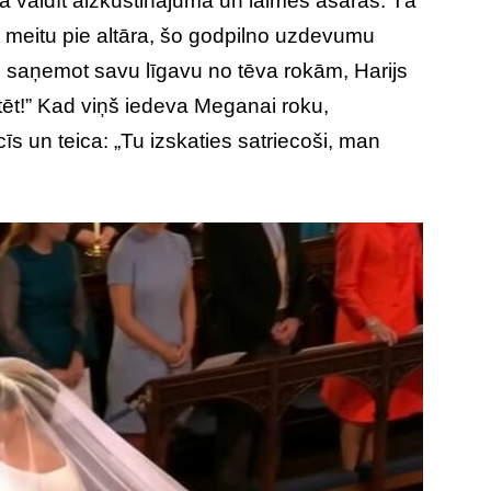
ēja valdīt aizkustinājuma un laimes asaras. Tā
 meitu pie altāra, šo godpilno uzdevumu
n, saņemot savu līgavu no tēva rokām, Harijs
 tēt!” Kad viņš iedeva Meganai roku,
īs un teica: „Tu izskaties satriecoši, man