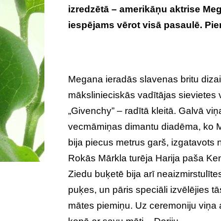
izredzētā – amerikāņu aktrise Meg
iespējams vērot visā pasaulē. P
Megana ieradās slavenas britu dizai
mākslinieciskās vadītājas sievietes
„Givenchy” – radītā kleitā. Galvā viņa
vecmāmiņas dimantu diadēma, ko Mārk
bija piecus metrus garš, izgatavots n
Rokās Mārkla turēja Harija paša Ken
Ziedu buķetē bija arī neaizmirstulīt
puķes, un pāris speciāli izvēlējies tā
mātes piemiņu. Uz ceremoniju viņa