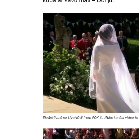
kopā ar savu māti – Doriju.
Ekrānšāviņš no LiveNOW from FOX YouTube kanāla video