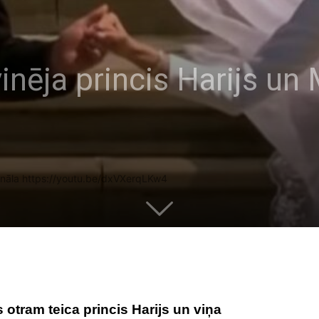
vinēja princis Harijs u
nāla https://youtu.be/dxVXerqLKw4
 otram teica princis Harijs un viņa