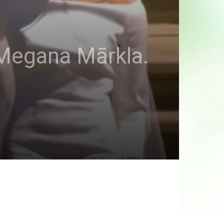
n Megana Mārkla.