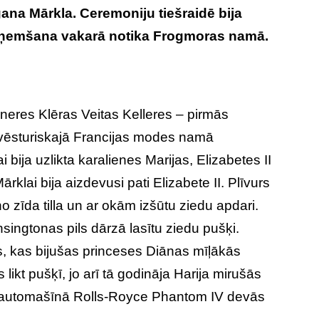
ana Mārkla. Ceremoniju tiešraidē bija
ieņemšana vakarā notika Frogmoras namā.
neres Klēras Veitas Kelleres – pirmās
 vēsturiskajā Francijas modes namā
i bija uzlikta karalienes Marijas, Elizabetes II
lai bija aizdevusi pati Elizabete II. Plīvurs
o zīda tilla un ar okām izšūtu ziedu apdari.
singtonas pils dārzā lasītu ziedu pušķi.
es, kas bijušas princeses Diānas mīļākās
s likt pušķī, jo arī tā godināja Harija mirušās
 automašīnā Rolls-Royce Phantom IV devās