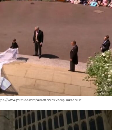
 https://www.youtube.com/watch?v=dxVXerqLKw4&t=3s