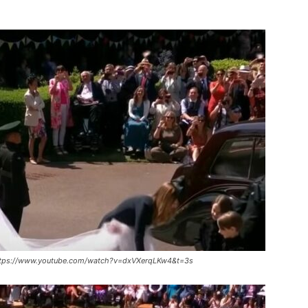
 https://www.youtube.com/watch?v=dxVXerqLKw4&t=3s