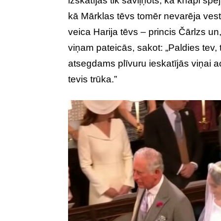
izskatījās tik saviļņots, ka knapi sp
kā Mārklas tēvs tomēr nevarēja vest
veica Harija tēvs – princis Čārlzs u
viņam pateicās, sakot: „Paldies tev,
atsegdams plīvuru ieskatījās viņai ac
tevis trūka.”