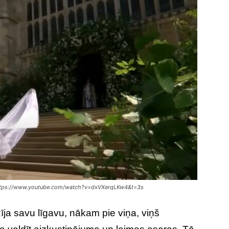
 https://www.youtube.com/watch?v=dxVXerqLKw4&t=3s
zīja savu līgavu, nākam pie viņa, viņš