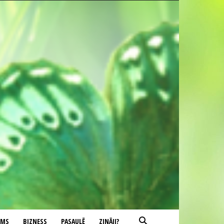
UMS
BIZNESS
PASAULĒ
ZINĀJI?