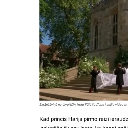
Ekrānšāviņš no LiveNOW from FOX YouTube kanāla video
Kad princis Harijs pirmo reizi ieraud