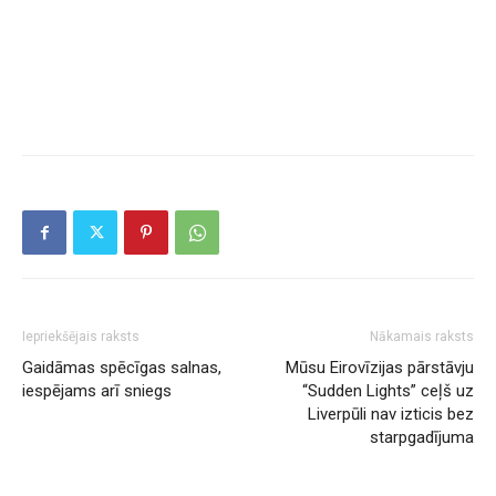
Iepriekšējais raksts
Nākamais raksts
Gaidāmas spēcīgas salnas,
Mūsu Eirovīzijas pārstāvju
iespējams arī sniegs
“Sudden Lights” ceļš uz
Liverpūli nav izticis bez
starpgadījuma