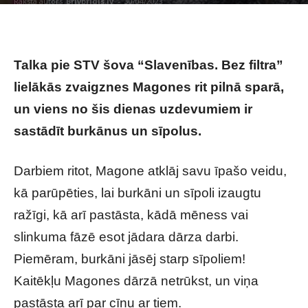
Raksta autors
Brivbridis.lv
-
30/04/2023
Talka pie STV šova “Slavenības. Bez filtra”
lielākās zvaigznes Magones rit pilnā sparā,
un viens no šis dienas uzdevumiem ir
sastādīt burkānus un sīpolus.
Darbiem ritot, Magone atklāj savu īpašo veidu,
kā parūpēties, lai burkāni un sīpoli izaugtu
ražīgi, kā arī pastāsta, kādā mēness vai
slinkuma fāzē esot jādara dārza darbi.
Piemēram, burkāni jāsēj starp sīpoliem!
Kaitēkļu Magones dārzā netrūkst, un viņa
pastāsta arī par cīņu ar tiem.