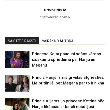
Brivbridis.lv
http://www.brivbridis.lv
SAISTĪTIE RAKSTI
VAIRĀK NO AUTORA
Princese Keita paudusi sešos vārdos
izsakāmu spriedumu par Hariju un
Meganu
Princis Harijs izmisīgi vēlas atgriezties
Lielbritānijā, bet Megana par to ir nikna
Princis Viljams un princese Ketrīna pēc
Harija tikšanās ar karali nosūtījuši