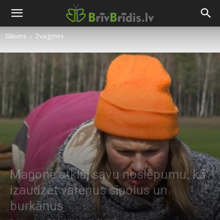
Sākums
Zvaigznes
Magone atklāj savu noslēpumu, kā
izaudzēt varenus sīpolus un
burkānus