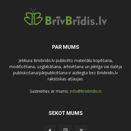
PAR MUMS
Jebkura Brivbridis.lv publicēto materiālu kopēšana,
modificēšana, uzglabāšana, arhivēšana un pilnīga vai daļēja
publiskošana/pārpublicēšana ir aizliegta bez Brivbridis.lv
rakstiskas atļaujas.
Sazinieties ar mums:
info@brivbridis.lv
SEKOT MUMS