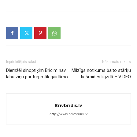
Iepriekšējais raksts
Nākamais raksts
Diemžēl sinoptiķim Bricim nav
Milzīgs notikums balto stārķu
labu ziņu par turpmāk gaidāmo
tiešraides ligzdā – VIDEO
Brivbridis.lv
http://www.brivbridis.lv