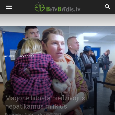
Sākums
Sabiedrība
Magone lidostā piedzīvojusi
nepatīkamus mirkļus
Raksta autors
Brivbridis.lv
-
06/03/2023