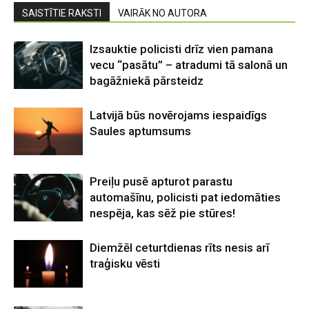
SAISTĪTIE RAKSTI
VAIRĀK NO AUTORA
Izsauktie policisti drīz vien pamana
vecu “pasātu” – atradumi tā salonā un
bagāžniekā pārsteidz
Latvijā būs novērojams iespaidīgs
Saules aptumsums
Preiļu pusē apturot parastu
automašīnu, policisti pat iedomāties
nespēja, kas sēž pie stūres!
Diemžēl ceturtdienas rīts nesis arī
traģisku vēsti