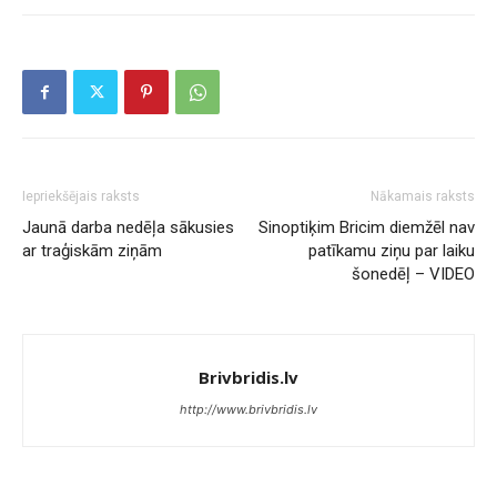
Iepriekšējais raksts
Nākamais raksts
Jaunā darba nedēļa sākusies
Sinoptiķim Bricim diemžēl nav
ar traģiskām ziņām
patīkamu ziņu par laiku
šonedēļ – VIDEO
Brivbridis.lv
http://www.brivbridis.lv