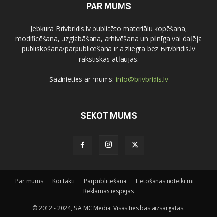
PAR MUMS
Jebkura Brivbridis.lv publicēto materiālu kopēšana,
modificēšana, uzglabāšana, arhivēšana un pilnīga vai daļēja
publiskošana/pārpublicēšana ir aizliegta bez Brivbridis.lv
rakstiskas atļaujas.
Sazinieties ar mums:
info@brivbridis.lv
SEKOT MUMS
Par mums
Kontakti
Pārpublicēšana
Lietošanas noteikumi
Reklāmas iespējas
© 2012 - 2024, SIA MC Media. Visas tiesības aizsargātas.