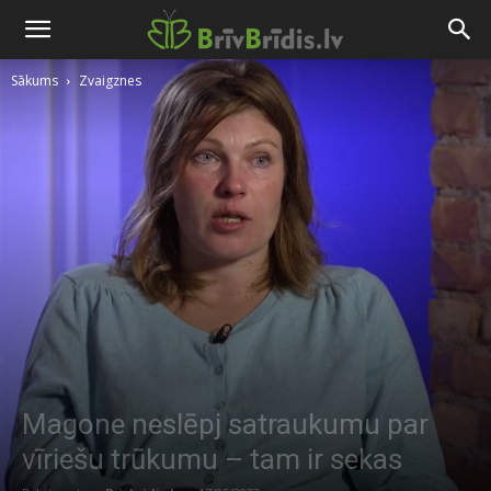
Sākums
Zvaigznes
Magone neslēpj satraukumu par
vīriešu trūkumu – tam ir sekas