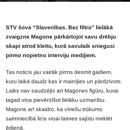
Raksta autors
Brivbridis.lv
-
17/05/2023
STV šova “Slavenības. Bez filtra” lielākā
zvaigzne Magone pārkārtojot savu drēbju
skapi atrod kleitu, kurā savulaik sniegusi
pirmo nopietno interviju medijiem.
Tas noticis jau vairāk pirms desmit gadiem,
kuru laikā daudz kas ir mainījies un pārdzīvots.
Laiks nav saudzējis arī Magones figūru, kurai
tagad viņa pievērsīšot lielāku uzmanību.
Magone arī skaidro, ka vīriešu trūkums
saimniecībā licis viņai laimes sajūtu meklēt
ēdienā.