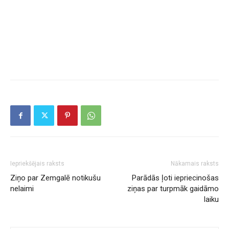
Iepriekšējais raksts
Nākamais raksts
Ziņo par Zemgalē notikušu
Parādās ļoti iepriecinošas
nelaimi
ziņas par turpmāk gaidāmo
laiku