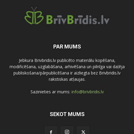
PAR MUMS
Jebkura Brivbridis.lv publicēto materiālu kopēšana,
modificēšana, uzglabāšana, arhivēšana un pilnīga vai daļēja
publiskošana/pārpublicēšana ir aizliegta bez Brivbridis.lv
rakstiskas atļaujas.
Sazinieties ar mums:
info@brivbridis.lv
SEKOT MUMS