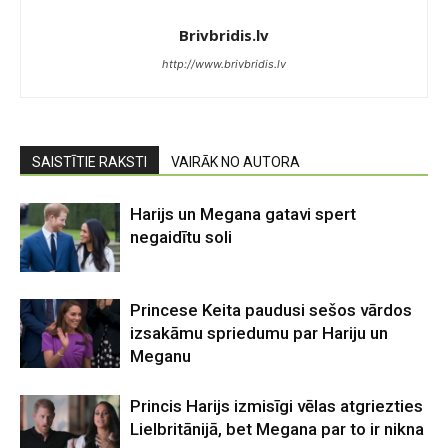
Brivbridis.lv
http://www.brivbridis.lv
SAISTĪTIE RAKSTI
VAIRĀK NO AUTORA
Harijs un Megana gatavi spert
negaidītu soli
Princese Keita paudusi sešos vārdos
izsakāmu spriedumu par Hariju un
Meganu
Princis Harijs izmisīgi vēlas atgriezties
Lielbritānijā, bet Megana par to ir nikna