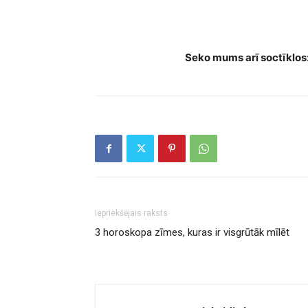
Meganas Mārklas jaunais Netflix šov
Seko mums arī soctīklos
Iepriekšējais raksts
3 horoskopa zīmes, kuras ir visgrūtāk mīlēt