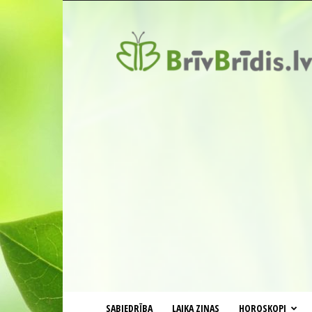
BrīvBrīdis.lv
SABIEDRĪBA
LAIKA ZIŅAS
HOROSKOPI