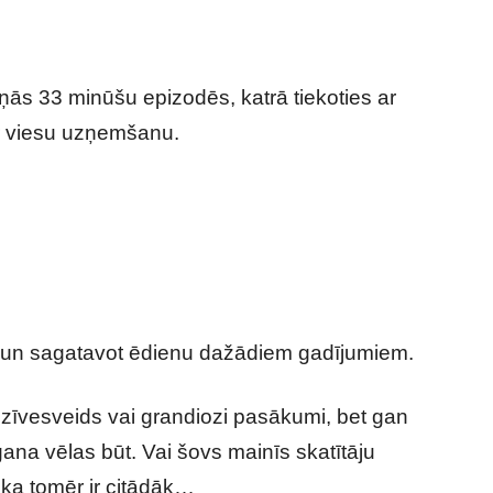
ās 33 minūšu epizodēs, katrā tiekoties ar
r viesu uzņemšanu.
s un sagatavot ēdienu dažādiem gadījumiem.
 dzīvesveids vai grandiozi pasākumi, bet gan
gana vēlas būt. Vai šovs mainīs skatītāju
 ka tomēr ir citādāk…