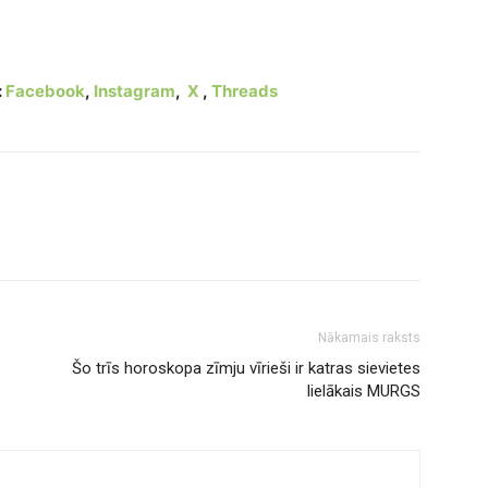
s izpelnās skarbu kritiku
:
Facebook
,
Instagram
,
X
,
Threads
Nākamais raksts
Šo trīs horoskopa zīmju vīrieši ir katras sievietes
lielākais MURGS