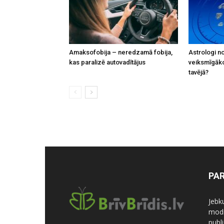
Amaksofobija – neredzamā fobija,
Astrologi n
kas paralizē autovadītājus
veiksmīgāko 
tavējā?
PA
Jebk
modi
publi