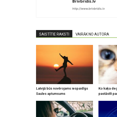
Brivbridis.lv
http://www.brivbridis.lv
SAISTĪTIE RAKSTI
VAIRĀK NO AUTORA
Latvijā būs novērojams iespaidīgs
Ko kaķa deg
Saules aptumsums
pastāstīt pa