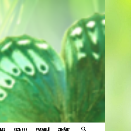
UMS
BIZNESS
PASAULĒ
ZINĀJI?