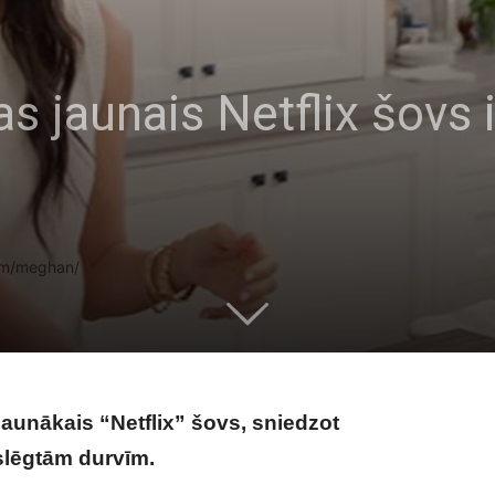
 jaunais Netflix šovs 
com/meghan/
aunākais “Netflix” šovs, sniedzot
 slēgtām durvīm.
Meganas Mārklas jaunais