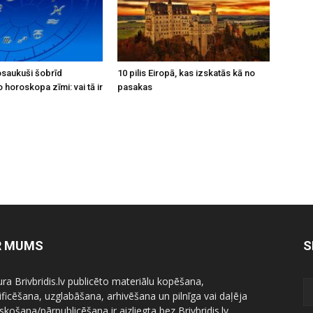
osaukuši šobrīd
10 pilis Eiropā, kas izskatās kā no
horoskopa zīmi: vai tā ir
pasakas
R MUMS
S
ura Brivbridis.lv publicēto materiālu kopēšana,
ficēšana, uzglabāšana, arhivēšana un pilnīga vai daļēja
skošana/pārpublicēšana ir aizliegta bez Brivbridis.lv