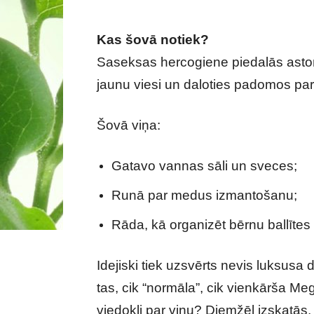
Kas šovā notiek?
Saseksas hercogiene piedalās astoņ
jaunu viesi un daloties padomos pa
Šovā viņa:
Gatavo vannas sāli un sveces;
Runā par medus izmantošanu;
Rāda, kā organizēt bērnu ballīte
Idejiski tiek uzsvērts nevis luksusa
tas, cik “normāla”, cik vienkārša Me
viedokli par viņu? Diemžēl izskatās,