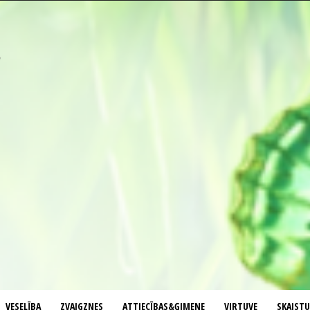
VESELĪBA
ZVAIGZNES
ATTIECĪBAS&ĢIMENE
VIRTUVE
SKAIST