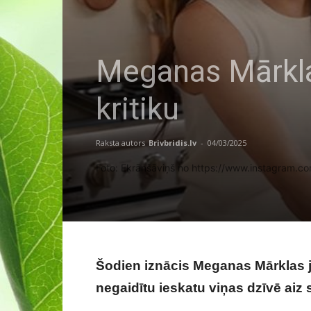
Meganas Mārklas
kritiku
Raksta autors
Brivbridis.lv
-
04/03/2025
Foto: Ekrānšāviņš no https://www.instagram.
Šodien iznācis Meganas Mārklas j
negaidītu ieskatu viņas dzīvē aiz
Netflix šovs izpelnās skarbu kritiku