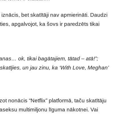
 iznācis, bet skatītāji nav apmierināti. Daudzi
ies, apgalvojot, ka šovs ir paredzēts tikai
nas… ok, tikai bagātajiem, tātad – atā!”;
atījies, un jau zinu, ka ‘With Love, Meghan’
nonācis “Netflix” platformā, taču skatītāju
 Saseksu multimiljonu līguma nākotnei. Vai