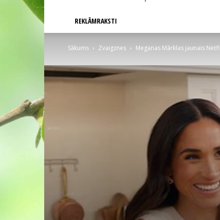
REKLĀMRAKSTI
Sākums
Zvaigznes
Meganas Mārklas jaunais Netfli