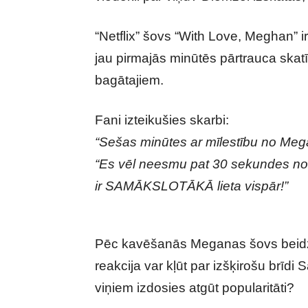
“Netflix” šovs “With Love, Meghan” ir
jau pirmajās minūtēs pārtrauca skatīt
bagātajiem.
Fani izteikušies skarbi:
“Sešas minūtes ar mīlestību no Mega
“Es vēl neesmu pat 30 sekundes nosk
ir SAMĀKSLOTĀKĀ lieta vispār!”
Pēc kavēšanās Meganas šovs beidzot 
reakcija var kļūt par izšķirošu brīdi
viņiem izdosies atgūt popularitāti?