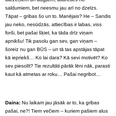
saldumiem, bet neesmu jau arī no dzelzs.
Tāpat – gribas šo un to. Manējais? He – Sandis
jau neko, nesūdzās, attiecības ir labas, viss
forši, bet pašai šķiet, ka tāda drīz viņam
apnikšu! Tik pasolu gan sev, gan viņam –
šoreiz nu gan BŪS – un tā tas apstājas tāpat
kā iepriekš… Ko lai dara? Kā sevi motivēt? Ko
sev piesolīt? Tie rezultāti pārāk lēni nāk, parasti
kaut kā atmetas ar roku… Pašai negribot…
Daina:
Nu laikam jau jāsāk ar to, ka gribas
pašai, ne?! Tiem večiem – kuriem pašiem alus