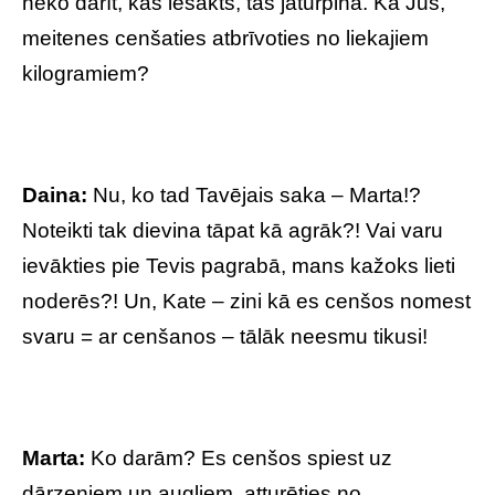
neko darīt, kas iesākts, tas jāturpina. Kā Jūs,
meitenes cenšaties atbrīvoties no liekajiem
kilogramiem?
Daina:
Nu, ko tad Tavējais saka – Marta!?
Noteikti tak dievina tāpat kā agrāk?! Vai varu
ievākties pie Tevis pagrabā, mans kažoks lieti
noderēs?! Un, Kate – zini kā es cenšos nomest
svaru = ar cenšanos – tālāk neesmu tikusi!
Marta:
Ko darām? Es cenšos spiest uz
dārzeņiem un augļiem, atturēties no