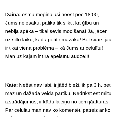
Daina:
esmu mēģinājusi neēst pēc 18:00,
Jums neiesaku, palika tik slikti, ka ģību un
nebija spēka – tikai sevis mocīšana! Jā, jācer
uz silto laiku, kad apetīte mazāka! Bet svars jau
ir tikai viena problēma – kā Jums ar celulītu!
Man uz kājām ir tīrā apelsīnu audze!!!
Kate:
Neēst nav labi, ir jāēd bieži, ik pa 3 h, bet
maz un dažāda veida pārtiku. Nedrīkst ēst miltu
izstrādājumus, ir kādu laiciņu no tiem jāatturas.
Par celulītu man nav ko komentēt, patreiz ar ko