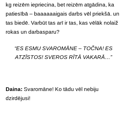
kg reizēm iepriecina, bet reizēm atgādina, ka
patiesībā – baaaaaaigais darbs vēl priekšā. un
tas biedē. Varbūt tas arī ir tas, kas vēlāk nolaiž
rokas un darbasparu?
“ES ESMU SVAROMĀNE –
TOČNA!
ES
ATZĪSTOS! SVEROS RĪTĀ VAKARĀ…”
Daina:
Svaromāne! Ko tādu vēl nebiju
dzirdējusi!