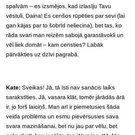
spalvām – es izsmējos, kad izlasīju Tavu
vēstuli, Daina! Es cenšos rūpēties par sevi (lai
gan kājas par to šobrīd neliecina), bet tas, ko
rāda svari man reizēm sabojā garastāvokli un
vēl liek domāt – kam censties? Labāk
pārvākties uz dzīvi pagrabā.
Kate:
Sveikas! Jā, tā īsti nav sanācis laiks
sarakstīties. Jā, vasara klāt, tomēr jārādās ārā
ir, jo forš laiciņš. Man arī ir piemetusies šāda
veida problēma un esmu pievērsusies sava
svara mazināšanai, bet nu jau par vēlu, bet