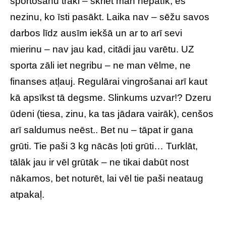
sportošanu traki – skriet man nepatīk, es
nezinu, ko īsti pasākt. Laika nav – sēžu savos
darbos līdz ausīm iekšā un ar to arī sevi
mierinu – nav jau kad, citādi jau varētu. UZ
sporta zāli iet negribu – ne man vēlme, ne
finanses atļauj. Regulārai vingrošanai arī kaut
kā apsīkst tā degsme. Slinkums uzvar!? Dzeru
ūdeni (tiesa, zinu, ka tas jādara vairāk), cenšos
arī saldumus neēst.. Bet nu – tāpat ir gana
grūti. Tie paši 3 kg nācās ļoti grūti… Turklāt,
tālāk jau ir vēl grūtāk – ne tikai dabūt nost
nākamos, bet noturēt, lai vēl tie paši neataug
atpakaļ.