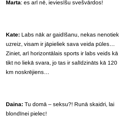
Marta
: es arī nē, ieviesīšu svešvārdos!
Kate:
Labs nāk ar gaidīšanu, nekas nenotiek
uzreiz, visam ir jāpieliek sava veida pūles…
Ziniet, arī horizontālais sports ir labs veids kā
tikt no liekā svara, jo tas ir salīdzināts kā 120
km noskrējiens…
Daina:
Tu domā – seksu?! Runā skaidri, lai
blondīnei pielec!