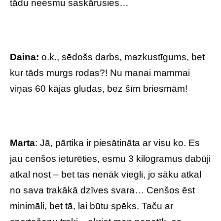
tādu neesmu saskārusies…
Daina:
o.k., sēdošs darbs, mazkustīgums, bet
kur tāds murgs rodas?! Nu manai mammai
viņas 60 kājas gludas, bez šīm briesmām!
Marta
: Jā, pārtika ir piesātināta ar visu ko. Es
jau cenšos ieturēties, esmu 3 kilogramus dabūji
atkal nost – bet tas nenāk viegli, jo sāku atkal
no sava trakākā dzīves svara… Cenšos ēst
minimāli, bet tā, lai būtu spēks. Taču ar