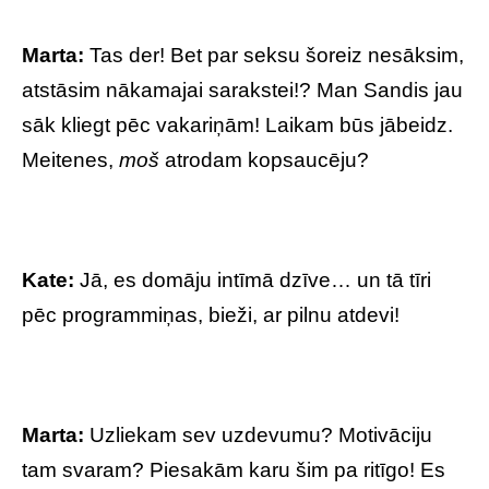
Marta:
Tas der! Bet par seksu šoreiz nesāksim,
atstāsim nākamajai sarakstei!? Man Sandis jau
sāk kliegt pēc vakariņām! Laikam būs jābeidz.
Meitenes,
moš
atrodam kopsaucēju?
Kate:
Jā, es domāju intīmā dzīve… un tā tīri
pēc programmiņas, bieži, ar pilnu atdevi!
Marta:
Uzliekam sev uzdevumu? Motivāciju
tam svaram? Piesakām karu šim pa ritīgo! Es