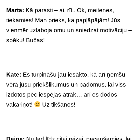
Marta:
Kā parasti – ai, rīt.. Ok, meitenes,
tiekamies! Man prieks, ka papļāpājām! Jūs
vienmēr uzlaboja omu un sniedzat motivāciju –
spēku! Bučas!
Kate:
Es turpināšu jau iesākto, kā arī ņemšu
vērā jūsu priekšlikumus un padomus, lai viss
izdotos pēc iespējas ātrāk… arī es dodos
vakariņot!
Uz tikšanos!
Daina:
Nu tad līdz citai reizei, pacenšamies, lai