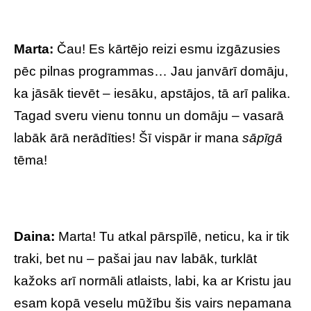
Marta:
Čau! Es kārtējo reizi esmu izgāzusies
pēc pilnas programmas… Jau janvārī domāju,
ka jāsāk tievēt – iesāku, apstājos, tā arī palika.
Tagad sveru vienu tonnu un domāju – vasarā
labāk ārā nerādīties! Šī vispār ir mana
sāpīgā
tēma!
Daina:
Marta! Tu atkal pārspīlē, neticu, ka ir tik
traki, bet nu – pašai jau nav labāk, turklāt
kažoks arī normāli atlaists, labi, ka ar Kristu jau
esam kopā veselu mūžību šis vairs nepamana