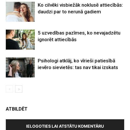
Ko cilvēki visbiežāk noklusē attiecībās:
daudzi par to nerunā gadiem
5 uzvedības pazīmes, ko nevajadzētu
ignorēt attiecībās
Psihologi atklāj, ko vīrieši patiesībā
ievēro sievietēs: tas nav tikai izskats
ATBILDĒT
IELOGOTIES LAI ATSTĀTU KOMENTĀRU