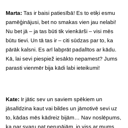
Marta:
Tas ir baisi patiesībā! Es to etiķi esmu
pamēģinājusi, bet no smakas vien jau nelabi!
Nu bet jā – ja tas būti tik vienkārši – visi mēs
būtu tievi. Un tā tas ir – citi sūdzas par to, ka
pārāk kalsni. Es arī labprāt padalītos ar kādu.
Kā, lai sevi piespiež iesākto nepamest? Jums
parasti vienmēr bija kādi labi ieteikumi!
Kate:
Ir jātic sev un saviem spēkiem un
jāsalīdzina kaut vai bildes un jāmotivē sevi uz
to, kādas mēs kādreiz bijām… Nav noslēpums,
ka par svaru pat nerunājām, jo viss ar mums