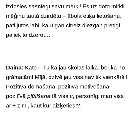
izdosies sasniegt savu mērķi! Es uz doto mirkli
mēģinu tautā dzirdētu – ābola etiķa lietošanu,
pati jūtos labi, kaut gan citreiz diezgan pretīgi
paliek to dzerot…
Daina:
Kate – Tu kā jau skolas laikā, ber kā no
grāmatām! Mīļā, dzīvē jau viss nav tik vienkārši!
Pozitīvā domāšana, pozitīvā motivēšana-
pozitīvā
pļūtīšana
tā visa ir, personīgi man viss
ar + zīmi, kaut kur aizķēries!?!