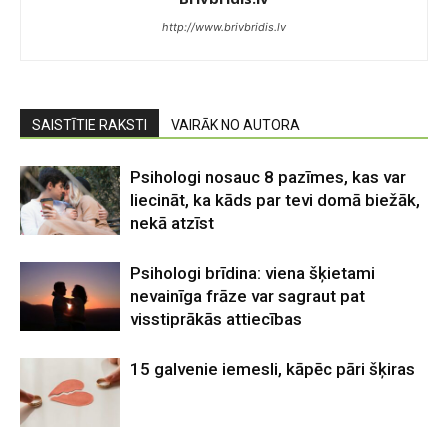
http://www.brivbridis.lv
SAISTĪTIE RAKSTI
VAIRĀK NO AUTORA
Psihologi nosauc 8 pazīmes, kas var
liecināt, ka kāds par tevi domā biežāk,
nekā atzīst
Psihologi brīdina: viena šķietami
nevainīga frāze var sagraut pat
visstiprākās attiecības
15 galvenie iemesli, kāpēc pāri šķiras