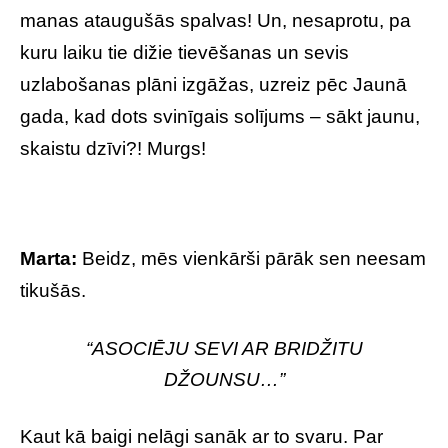
manas ataugušās spalvas! Un, nesaprotu, pa
kuru laiku tie dižie tievēšanas un sevis
uzlabošanas plāni izgāžas, uzreiz pēc Jaunā
gada, kad dots svinīgais solījums – sākt jaunu,
skaistu dzīvi?! Murgs!
Marta:
Beidz, mēs vienkārši pārāk sen neesam
tikušās.
“ASOCIĒJU SEVI AR BRIDŽITU
DŽOUNSU…”
Kaut kā baigi nelāgi sanāk ar to svaru. Par