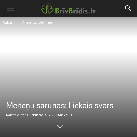
Sākums
Attiecības&Ģimene
Meiteņu sarunas: Liekais svars
Raksta autors
Brivbridis.lv
-
28/05/2014