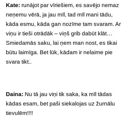
Kate:
runājot par vīriešiem, es savējo nemaz
neņemu vērā, ja jau mīl, tad mīl mani tādu,
kāda esmu, kāda gan nozīme tam svaram. Ar
viņu ir tieši otrādāk – viņš grib dabūt klāt…
Smiedamās saku, lai ņem man nost, es tikai
būtu laimīga. Bet lūk, kādam ir nelaime pie
svara tikt..
Daina:
Nu tā jau viņi tik saka, ka mīl tādas
kādas esam, bet paši siekalojas uz žurnālu
tievulēm!!!!