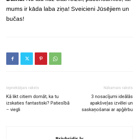
mums ir kāda laba ziņa! Sveicieni Jūsējiem un
bučas!
Iepriekšējais raksts
Nākamais raksts
Kā likt citiem domāt, ka tu
3 nosacījumi ideālās
izskaties fantastiski? Patiesībā
apakšveļas izvēlei un
– viegli
saskaņošanai ar apģērbu
Brivbridis.lv