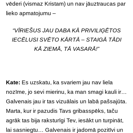
vēderi (vismaz Kristam) un nav jāuztraucas par
lieko apmatojumu –
“VĪRIEŠUS JAU DABA KĀ PRIVILIĢĒTOS
IECĒLUSI SVĒTO KĀRTĀ – STAIGĀ TĀDI
KĀ ZIEMĀ, TĀ VASARĀ!”
Kate:
Es uzskatu, ka svariem jau nav liela
nozīme, jo sevi mierinu, ka man smagi kauli ir…
Galvenais jau ir tas vizuālais un labā pašsajūta.
Marta, kur ir pazudis Tavs gribasspēks, taču
agrāk tas bija raksturīgi Tev, iesākt un turpināt,
lai sasniegtu… Galvenais ir jadomā pozitīvi un