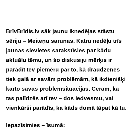
BrīvBrīdis.lv sāk jaunu iknedēļas stāstu
sēriju – Meiteņu sarunas. Katru nedēļu trīs
jaunas sievietes sarakstīsies par kādu
aktuālu tēmu, un šo diskusiju mērķis ir
parādīt tev piemēru par to, kā draudzenes
tiek galā ar savām problēmām, kā ikdienišķi
kārto savas problēmsituācijas. Ceram, ka
tas palīdzēs arī tev – dos iedvesmu, vai
vienkārši parādīs, ka kāds domā tāpat kā tu.
Iepazīsimies – īsumā: