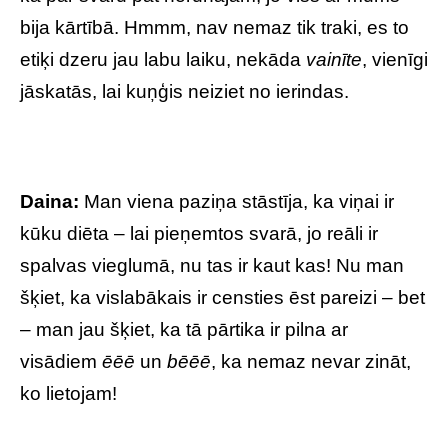
bija kārtībā. Hmmm, nav nemaz tik traki, es to
etiķi dzeru jau labu laiku, nekāda
vainīte
, vienīgi
jāskatās, lai kuņģis neiziet no ierindas.
Daina:
Man viena paziņa stāstīja, ka viņai ir
kūku diēta – lai pieņemtos svarā, jo reāli ir
spalvas vieglumā, nu tas ir kaut kas! Nu man
šķiet, ka vislabākais ir censties ēst pareizi – bet
– man jau šķiet, ka tā pārtika ir pilna ar
visādiem
ēēē
un
bēēē
, ka nemaz nevar zināt,
ko lietojam!