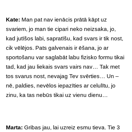
Kate:
Man pat nav ienācis prātā kāpt uz
svariem, jo man tie cipari neko neizsaka, jo,
kad jutīšos labi, sapratīšu, kad svars ir tik nost,
cik vēlējos. Pats galvenais ir ēšana, jo ar
sportošanu var saglabāt labu fizisko formu tikai
tad, kad jau liekais svars vairs nav… Tak met
tos svarus nost, nevajag Tev svērties… Un –
nē, paldies, nevēlos iepazīties ar celulītu, jo
zinu, ka tas nebūs tikai uz vienu dienu…
Marta:
Gribas jau, lai uzreiz esmu tieva. Tie 3