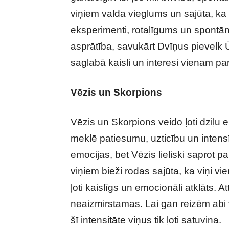
viņiem valda vieglums un sajūta, ka 
eksperimenti, rotaļīgums un spontā
asprātība, savukārt Dvīņus pievelk 
saglabā kaisli un interesi vienam par o
Vēzis un Skorpions
Vēzis un Skorpions veido ļoti dziļu 
meklē patiesumu, uzticību un intensīv
emocijas, bet Vēzis lieliski saprot 
viņiem bieži rodas sajūta, ka viņi vie
ļoti kaislīgs un emocionāli atklāts. At
neaizmirstamas. Lai gan reizēm abi va
šī intensitāte viņus tik ļoti satuvina.