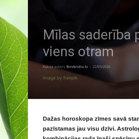
Mīlas saderība p
viens otram
Raksta autors
Brivbridis.lv
-
22/05/2026
Image by freepik
Dažas horoskopa zīmes savā starpā
pazīstamas jau visu dzīvi. Astrolo
kombinācijas rada īpaši spēcīgu e