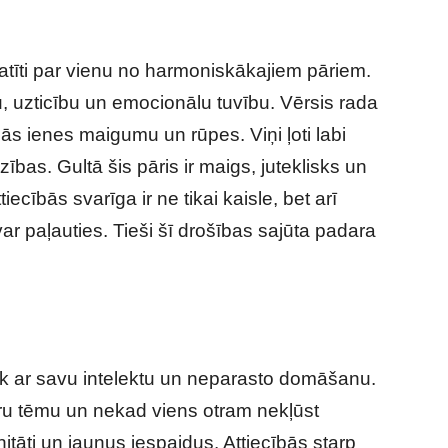
katīti par vienu no harmoniskākajiem pāriem.
u, uzticību un emocionālu tuvību. Vērsis rada
ībās ienes maigumu un rūpes. Viņi ļoti labi
bas. Gultā šis pāris ir maigs, juteklisks un
iecībās svarīga ir ne tikai kaisle, bet arī
 var paļauties. Tieši šī drošības sajūta padara
lk ar savu intelektu un neparasto domāšanu.
kuru tēmu un nekad viens otram nekļūst
anitāti un jaunus iespaidus. Attiecībās starp