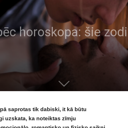
ēc horoskopa: šie zodiak
 saprotas tik dabiski, it kā būtu
gi uzskata, ka noteiktas zīmju
mocionālo, romantisko un fizisko saikni.