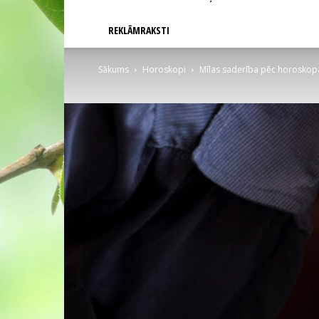
REKLĀMRAKSTI
Sākums
Horoskopi
Mīlas saderība pēc horoskopa: