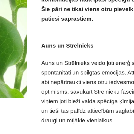
Šie pāri ne tikai viens otru pievelk,
patiesi saprastiem.
Mīlas saderība 
viens otram
Auns un Strēlnieks
Auns un Strēlnieks veido ļoti enerģis
spontanitāti un spilgtas emocijas. Att
abi nepārtraukti viens otru iedvesm
optimisms, savukārt Strēlnieku fasc
viņiem ļoti bieži valda spēcīga ķīmij
un tieši tas palīdz attiecībām saglabā
draugi un mīļākie vienlaikus.