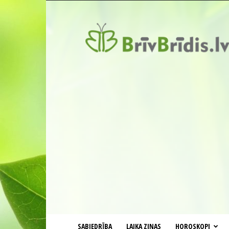
BrīvBrīdis.lv
SABIEDRĪBA
LAIKA ZIŅAS
HOROSKOPI