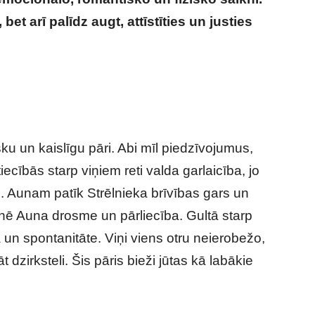
 bet arī palīdz augt, attīstīties un justies
pēc horoskopa: šie zodiaka pāri ir radīti
ku un kaislīgu pāri. Abi mīl piedzīvojumus,
iecībās starp viņiem reti valda garlaicība, jo
o. Aunam patīk Strēlnieka brīvības gars un
inē Auna drosme un pārliecība. Gultā starp
a un spontanitāte. Viņi viens otru neierobežo,
t dzirksteli. Šis pāris bieži jūtas kā labākie