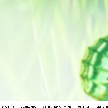
VESELĪBA
ZVAIGZNES
ATTIECĪBAS&ĢIMENE
VIRTUVE
SKAIST