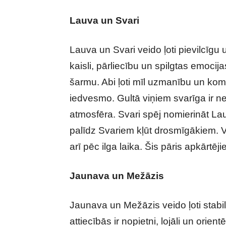
Lauva un Svari
Lauva un Svari veido ļoti pievilcīgu
kaisli, pārliecību un spilgtas emoci
šarmu. Abi ļoti mīl uzmanību un kom
iedvesmo. Gultā viņiem svarīga ir ne 
atmosfēra. Svari spēj nomierināt La
palīdz Svariem kļūt drosmīgākiem. Viņ
arī pēc ilga laika. Šis pāris apkārtēj
Jaunava un Mežāzis
Jaunava un Mežāzis veido ļoti stabil
attiecībās ir nopietni, lojāli un orientē