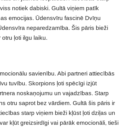
viss notiek dabiski. Gultā viņiem patīk
nas emocijas. Ūdensvīru fascinē Dvīņu
Ūdensvīra neparedzamība. Šis pāris bieži
tru ļoti ilgu laiku.
emocionālu savienību. Abi partneri attiecībās
u tuvību. Skorpions ļoti spēcīgi izjūt
partnera noskaņojumu un vajadzības. Starp
ns otru saprot bez vārdiem. Gultā šis pāris ir
tiecības starp viņiem bieži kļūst ļoti dziļas un
r kļūt greizsirdīgi vai pārāk emocionāli, tieši