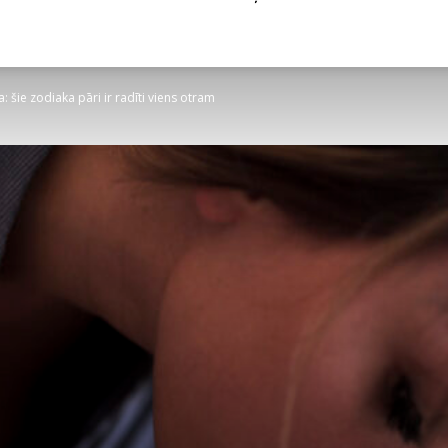
 šie zodiaka pāri ir radīti viens otram