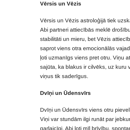
Vērsis un Vēzis
Vērsis un Vēzis astroloģijā tiek uzs
Abi partneri attiecībās meklē drošīb
stabilitāti un mieru, bet Vēzis attiec
saprot viens otra emocionālās vajadzī
ļoti uzmanīgs viens pret otru. Viņu att
sajūta, ka blakus ir cilvēks, uz kuru
viņus tik saderīgus.
Dvīņi un Ūdensvīrs
Dvīņi un Ūdensvīrs viens otru pieve
Viņi var stundām ilgi runāt par jeb
garlaicīgi. Abi ļoti mīl brīvību, spont