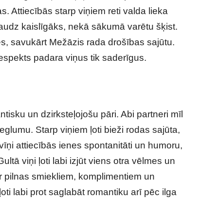
s. Attiecībās starp viņiem reti valda lieka
daudz kaislīgāks, nekā sākumā varētu šķist.
mes, savukārt Mežāzis rada drošības sajūtu.
espekts padara viņus tik saderīgus.
ntisku un dzirksteļojošu pāri. Abi partneri mīl
eglumu. Starp viņiem ļoti bieži rodas sajūta,
īņi attiecībās ienes spontanitāti un humoru,
tā viņi ļoti labi izjūt viens otra vēlmes un
ir pilnas smiekliem, komplimentiem un
ti labi prot saglabāt romantiku arī pēc ilga