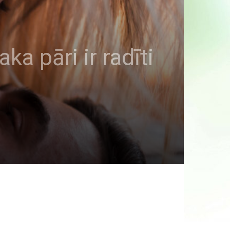
a pāri ir radīti