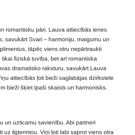
 un romantisku pāri. Lauva attiecībās ienes
jas, savukārt Svari – harmoniju, maigumu un
plimentus, tāpēc viens otru nepārtraukti
tikai fiziskā tuvība, bet arī romantiska
uvas dramatisko raksturu, savukārt Lauva
u attiecībās ļoti bieži saglabājas dzirkstele
iem bieži šķiet īpaši skaists un harmonisks.
u un uzticamu savienību. Abi partneri
ti uz ilgtermiņu. Viņi ļoti labi saprot viens otra