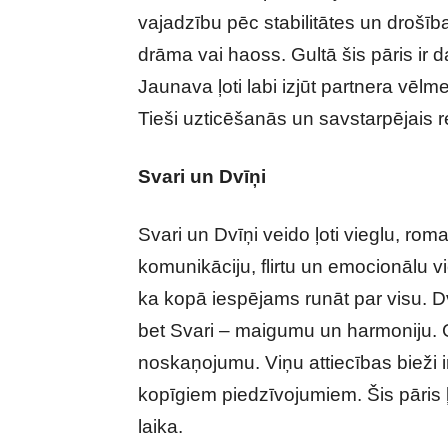
vajadzību pēc stabilitātes un drošība
drāma vai haoss. Gultā šis pāris ir 
Jaunava ļoti labi izjūt partnera vēl
Tieši uzticēšanās un savstarpējais r
Svari un Dvīņi
Svari un Dvīņi veido ļoti vieglu, roma
komunikāciju, flirtu un emocionālu vi
ka kopā iespējams runāt par visu. Dv
bet Svari – maigumu un harmoniju. Gul
noskaņojumu. Viņu attiecības bieži 
kopīgiem piedzīvojumiem. Šis pāris ļo
laika.