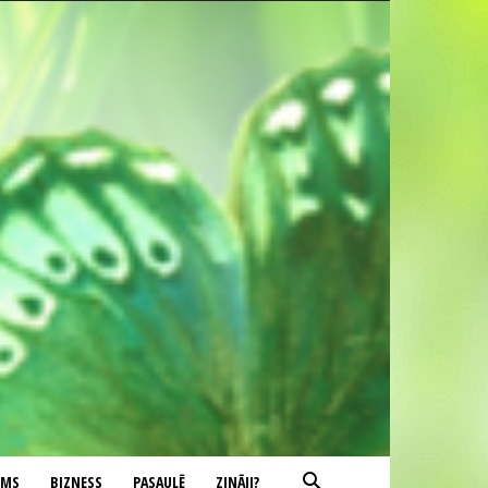
UMS
BIZNESS
PASAULĒ
ZINĀJI?