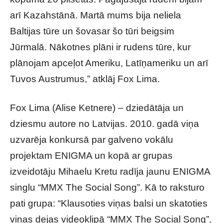
arī Kazahstānā. Martā mums bija neliela
Baltijas tūre un šovasar šo tūri beigsim
Jūrmalā. Nākotnes plāni ir rudens tūre, kur
plānojam apceļot Ameriku, Latīņameriku un arī
Tuvos Austrumus,” atklāj Fox Lima.
Fox Lima (Alise Ketnere) – dziedātāja un
dziesmu autore no Latvijas. 2010. gadā viņa
uzvarēja konkursā par galveno vokālu
projektam ENIGMA un kopā ar grupas
izveidotāju Mihaelu Kretu radīja jaunu ENIGMA
singlu “MMX The Social Song”. Kā to raksturo
pati grupa: “Klausoties viņas balsi un skatoties
viņas dejas videoklipā “MMX The Social Song”,