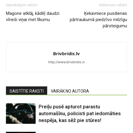
Iepriekšējais raksts
Nākamais raksts
Magone atklāj, kādēļ daudzi
Ķekavniece pusdienas
vīrieši viņai met līkumu
pārtraukumā piedzīvo milzīgu
pārsteigumu
Brivbridis.lv
http://www.brivbridis.lv
SAISTĪTIE RAKSTI
VAIRĀK NO AUTORA
Preiļu pusē apturot parastu
automašīnu, policisti pat iedomāties
nespēja, kas sēž pie stūres!