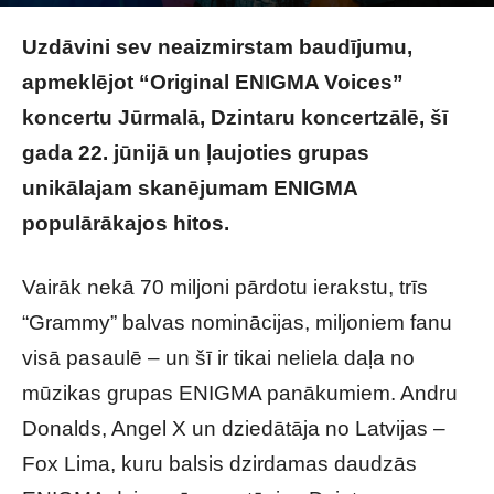
Foto: DC MUSIC, Edgars Sparāns
Uzdāvini sev neaizmirstam baudījumu,
apmeklējot “Original ENIGMA Voices”
koncertu Jūrmalā, Dzintaru koncertzālē, šī
gada 22. jūnijā un ļaujoties grupas
unikālajam skanējumam ENIGMA
populārākajos hitos.
Vairāk nekā 70 miljoni pārdotu ierakstu, trīs
“Grammy” balvas nominācijas, miljoniem fanu
visā pasaulē – un šī ir tikai neliela daļa no
mūzikas grupas ENIGMA panākumiem. Andru
Donalds, Angel X un dziedātāja no Latvijas –
Fox Lima, kuru balsis dzirdamas daudzās