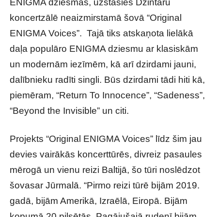
ENIGMA dziesmās, uzstāsies Dzintaru
koncertzālē neaizmirstamā šovā “Original
ENIGMA Voices”. Tajā tiks atskaņota lielākā
daļa populāro ENIGMA dziesmu ar klasiskām
un modernām iezīmēm, kā arī dzirdami jauni,
dalībnieku radīti singli. Būs dzirdami tādi hiti kā,
piemēram, “Return To Innocence”, “Sadeness”,
“Beyond the Invisible” un citi.
Projekts “Original ENIGMA Voices” līdz šim jau
devies vairākās koncerttūrēs, divreiz pasaules
mērogā un vienu reizi Baltijā, šo tūri noslēdzot
šovasar Jūrmalā. “Pirmo reizi tūrē bijām 2019.
gadā, bijām Amerikā, Izraēlā, Eiropā. Bijām
kopumā 20 pilsētās. Pagājušajā rudenī bijām