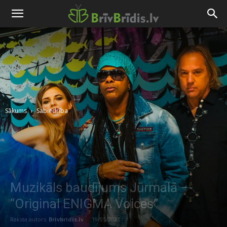
Sākums
Sabiedrība
Muzikāls baudījums Jūrmalā –
“Original ENIGMA Voices”
Raksta autors
Brivbridis.lv
-
19/05/2023