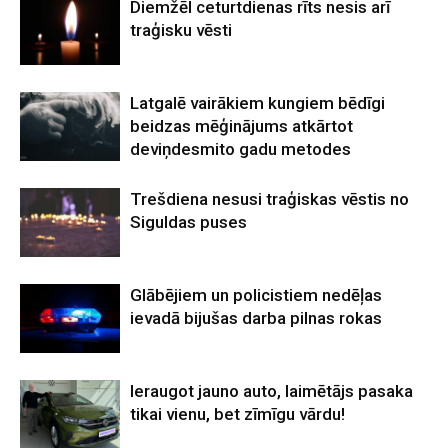
Diemžēl ceturtdienas rīts nesis arī
traģisku vēsti
Latgalē vairākiem kungiem bēdīgi
beidzas mēģinājums atkārtot
deviņdesmito gadu metodes
Trešdiena nesusi traģiskas vēstis no
Siguldas puses
Glābējiem un policistiem nedēļas
ievadā bijušas darba pilnas rokas
Ieraugot jauno auto, laimētājs pasaka
tikai vienu, bet zīmīgu vārdu!