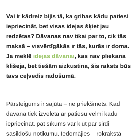
Vai ir kādreiz bijis tā, ka gribas kādu patiesi
iepriecināt, bet visas idejas šķiet jau
redzētas? Dāvanas nav tikai par to, cik tās
maksā – visvērtīgākās ir tās, kurās ir doma.
Ja meklē
idejas dāvanai
, kas nav pliekana
klišeja, bet tiešām aizkustina, šis raksts būs
tavs ceļvedis radošumā.
Neaizmirstamas
Dāvanas: Kā Pārsteigt Ar Oriģinalitāti
Pārsteigums ir sajūta – ne priekšmets. Kad
dāvana tiek izvēlēta ar patiesu vēlmi kādu
iepriecināt, pat sīkums var kļūt par sirdi
sasildošu notikumu. Iedomājies – rokrakstā