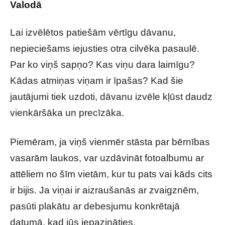
Valodā
Lai izvēlētos patiešām vērtīgu dāvanu,
nepieciešams iejusties otra cilvēka pasaulē.
Par ko viņš sapņo? Kas viņu dara laimīgu?
Kādas atmiņas viņam ir īpašas? Kad šie
jautājumi tiek uzdoti, dāvanu izvēle kļūst daudz
vienkāršāka un precīzāka.
Piemēram, ja viņš vienmēr stāsta par bērnības
vasarām laukos, var uzdāvināt fotoalbumu ar
attēliem no šīm vietām, kur tu pats vai kāds cits
ir bijis. Ja viņai ir aizraušanās ar zvaigznēm,
pasūti plakātu ar debesjumu konkrētajā
datumā, kad jūs iepazināties.