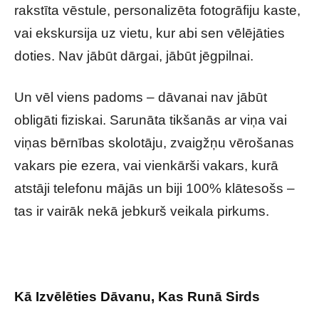
rakstīta vēstule, personalizēta fotogrāfiju kaste,
vai ekskursija uz vietu, kur abi sen vēlējāties
doties. Nav jābūt dārgai, jābūt jēgpilnai.
Un vēl viens padoms – dāvanai nav jābūt
obligāti fiziskai. Sarunāta tikšanās ar viņa vai
viņas bērnības skolotāju, zvaigžņu vērošanas
vakars pie ezera, vai vienkārši vakars, kurā
atstāji telefonu mājās un biji 100% klātesošs –
tas ir vairāk nekā jebkurš veikala pirkums.
Kā Izvēlēties Dāvanu, Kas Runā Sirds