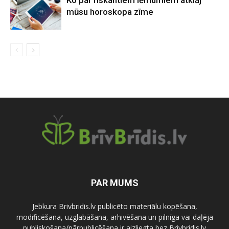
Ko par riskantiem lēmumiem atklāj
mūsu horoskopa zīme
PAR MUMS
Jebkura Brivbridis.lv publicēto materiālu kopēšana,
modificēšana, uzglabāšana, arhivēšana un pilnīga vai daļēja
publiskošana/pārpublicēšana ir aizliegta bez Brivbridis.lv