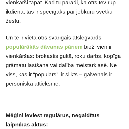
vienkārši tāpat. Kad tu parādi, ka otrs tev rūp
ikdienā, tas ir spēcīgāks par jebkuru svētku
žestu.
Un te ir vietā otrs svarīgais atslēgvārds –
populārākās dāvanas pāriem
bieži vien ir
vienkāršas: brokastis gultā, roku darbs, kopīga
grāmatu lasīšana vai dalība meistarklasē. Ne
viss, kas ir “populārs”, ir slikts – galvenais ir
personiskā attieksme.
Mēģini ieviest regulārus, negaidītus
laipnības aktus: