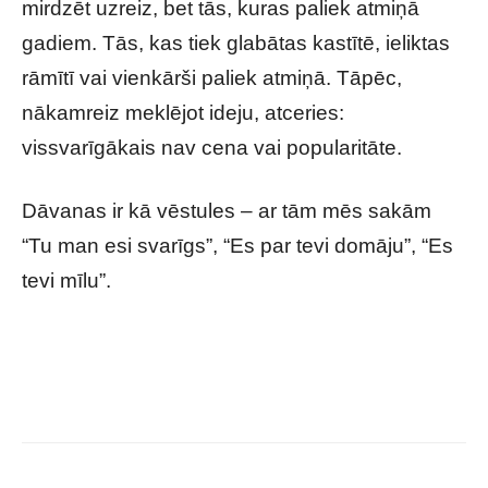
mirdzēt uzreiz, bet tās, kuras paliek atmiņā
gadiem. Tās, kas tiek glabātas kastītē, ieliktas
rāmītī vai vienkārši paliek atmiņā. Tāpēc,
nākamreiz meklējot ideju, atceries:
vissvarīgākais nav cena vai popularitāte.
Dāvanas ir kā vēstules – ar tām mēs sakām
“Tu man esi svarīgs”, “Es par tevi domāju”, “Es
tevi mīlu”.
Neaizmirstamas Dāvanas: Kā Pārsteigt Ar
Oriģinalitāti