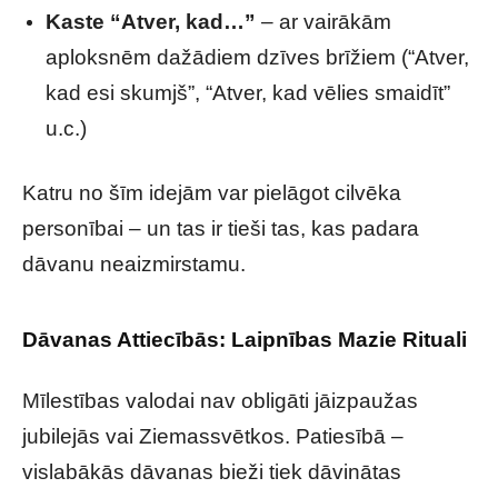
Kaste “Atver, kad…”
– ar vairākām
aploksnēm dažādiem dzīves brīžiem (“Atver,
kad esi skumjš”, “Atver, kad vēlies smaidīt”
u.c.)
Katru no šīm idejām var pielāgot cilvēka
personībai – un tas ir tieši tas, kas padara
dāvanu neaizmirstamu.
Dāvanas Attiecībās: Laipnības Mazie Rituali
Mīlestības valodai nav obligāti jāizpaužas
jubilejās vai Ziemassvētkos. Patiesībā –
vislabākās dāvanas bieži tiek dāvinātas