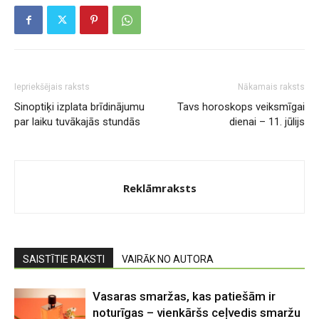
Iepriekšējais raksts
Nākamais raksts
Sinoptiķi izplata brīdinājumu
Tavs horoskops veiksmīgai
par laiku tuvākajās stundās
dienai – 11. jūlijs
Reklāmraksts
SAISTĪTIE RAKSTI
VAIRĀK NO AUTORA
Vasaras smaržas, kas patiešām ir
noturīgas – vienkāršs ceļvedis smaržu