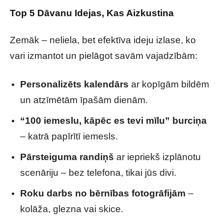
Top 5 Dāvanu Idejas, Kas Aizkustina
Zemāk – neliela, bet efektīva ideju izlase, ko
vari izmantot un pielāgot savām vajadzībām:
Personalizēts kalendārs
ar kopīgām bildēm
un atzīmētām īpašām dienām.
“100 iemeslu, kāpēc es tevi mīlu” burciņa
– katrā papīrītī iemesls.
Pārsteiguma randiņš
ar iepriekš izplānotu
scenāriju – bez telefona, tikai jūs divi.
Roku darbs no bērnības fotogrāfijām
–
kolāža, glezna vai skice.