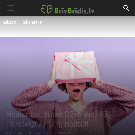
Sākums
Reklāmraksti
Neaizmirstamas Dāvanas: Kā
Pārsteigt Ar Oriģinalitāti
Raksta autors
Reklāmraksts
-
10/07/2025