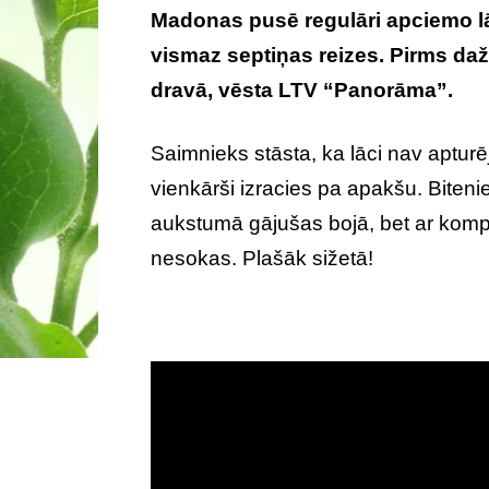
Madonas pusē regulāri apciemo lā
vismaz septiņas reizes. Pirms da
dravā, vēsta LTV “Panorāma”.
Saimnieks stāsta, ka lāci nav apturēj
vienkārši izracies pa apakšu. Biten
aukstumā gājušas bojā, bet ar komp
nesokas. Plašāk sižetā!