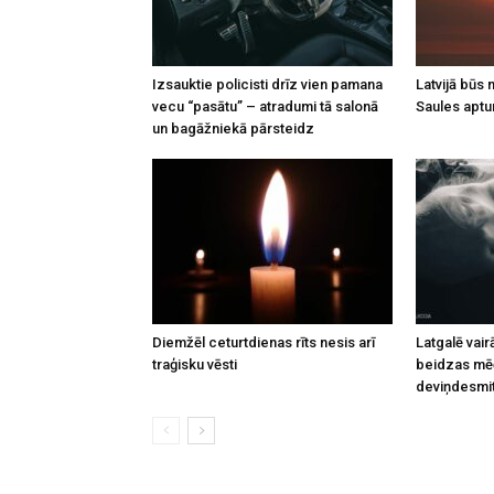
Izsauktie policisti drīz vien pamana
Latvijā būs
vecu “pasātu” – atradumi tā salonā
Saules apt
un bagāžniekā pārsteidz
Diemžēl ceturtdienas rīts nesis arī
Latgalē vai
traģisku vēsti
beidzas mēģ
deviņdesmi