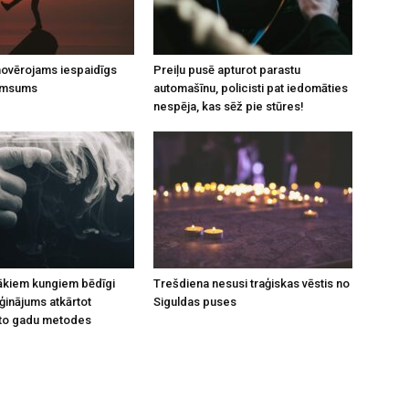
 novērojams iespaidīgs
Preiļu pusē apturot parastu
umsums
automašīnu, policisti pat iedomāties
nespēja, kas sēž pie stūres!
rākiem kungiem bēdīgi
Trešdiena nesusi traģiskas vēstis no
inājums atkārtot
Siguldas puses
to gadu metodes