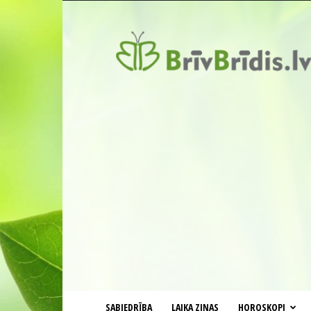
BrīvBrīdis.lv
SABIEDRĪBA
LAIKA ZIŅAS
HOROSKOPI