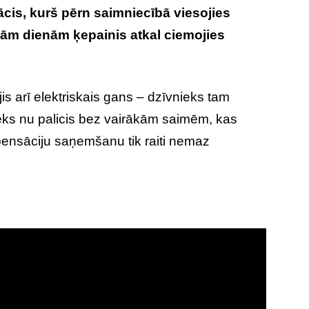
cis, kurš pērn saimniecībā viesojies
žām dienām ķepainis atkal ciemojies
is arī elektriskais gans – dzīvnieks tam
ieks nu palicis bez vairākām saimēm, kas
ensāciju saņemšanu tik raiti nemaz