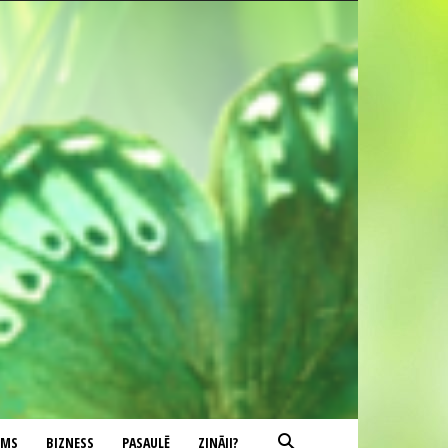
UMS
BIZNESS
PASAULĒ
ZINĀJI?