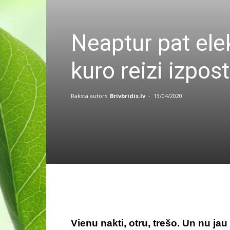
Neaptur pat ele
kuro reizi izpo
Raksta autors
Brivbridis.lv
-
13/04/2020
Vienu nakti, otru, trešo. Un nu ja