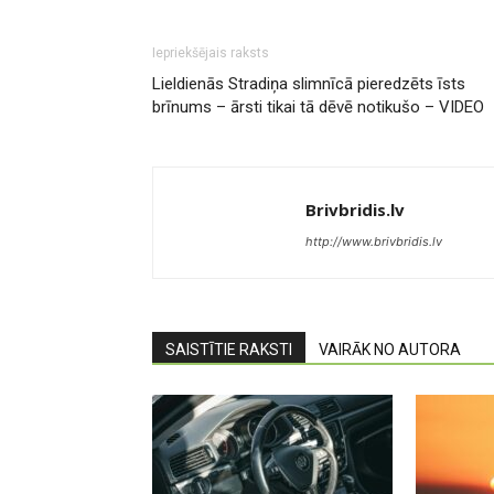
Iepriekšējais raksts
Lieldienās Stradiņa slimnīcā pieredzēts īsts
brīnums – ārsti tikai tā dēvē notikušo – VIDEO
Brivbridis.lv
http://www.brivbridis.lv
SAISTĪTIE RAKSTI
VAIRĀK NO AUTORA