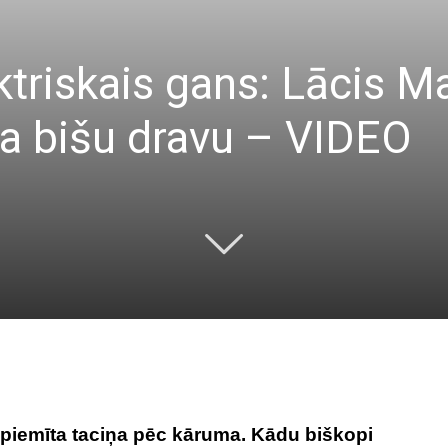
ktriskais gans: Lācis 
sta bišu dravu – VIDEO
u piemīta taciņa pēc kāruma. Kādu biškopi