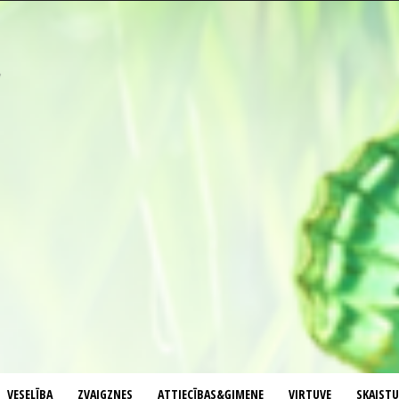
VESELĪBA
ZVAIGZNES
ATTIECĪBAS&ĢIMENE
VIRTUVE
SKAIST