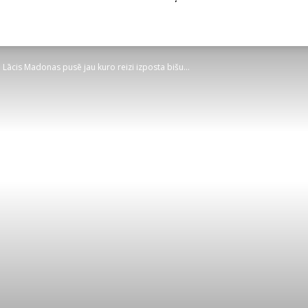
 Lācis Madonas pusē jau kuro reizi izposta bišu...