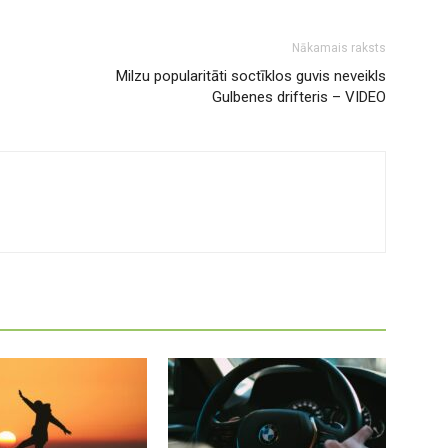
Nākamais raksts
Milzu popularitāti soctīklos guvis neveikls
Gulbenes drifteris – VIDEO