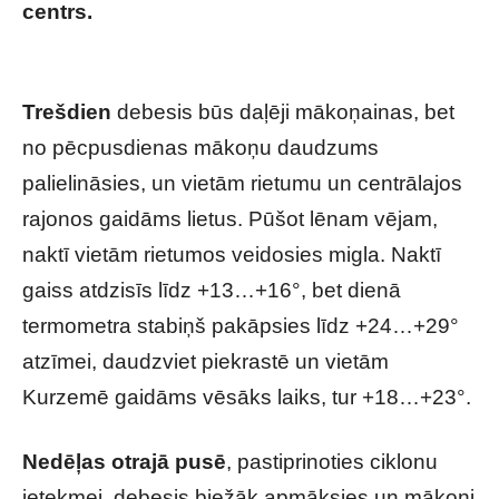
centrs.
Nepanesamais karstums Latvijā:
Sinoptiķi iezīmē tālāko scenāriju
Trešdien
debesis būs daļēji mākoņainas, bet
no pēcpusdienas mākoņu daudzums
palielināsies, un vietām rietumu un centrālajos
rajonos gaidāms lietus. Pūšot lēnam vējam,
naktī vietām rietumos veidosies migla. Naktī
gaiss atdzisīs līdz +13…+16°, bet dienā
termometra stabiņš pakāpsies līdz +24…+29°
atzīmei, daudzviet piekrastē un vietām
Kurzemē gaidāms vēsāks laiks, tur +18…+23°.
Nedēļas otrajā
pusē
, pastiprinoties ciklonu
ietekmei, debesis biežāk apmāksies un mākoņi