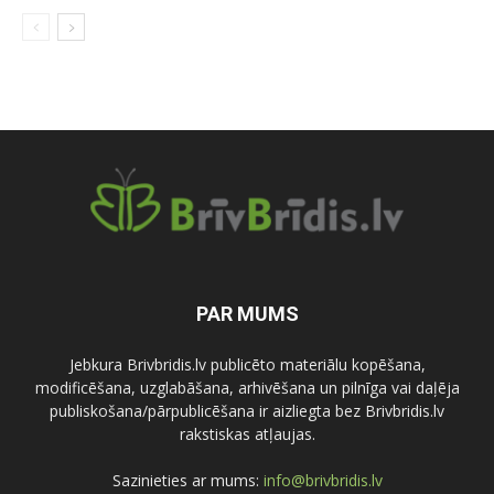
PAR MUMS
Jebkura Brivbridis.lv publicēto materiālu kopēšana,
modificēšana, uzglabāšana, arhivēšana un pilnīga vai daļēja
publiskošana/pārpublicēšana ir aizliegta bez Brivbridis.lv
rakstiskas atļaujas.
Sazinieties ar mums:
info@brivbridis.lv