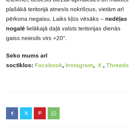
plašākā teritorijā atnesīs nokrišņus, vietām arī
pērkona negaisu. Laiks kļūs vēsāks –
nedēļas
nogalē
lielākajā daļā valsts teritorijas dienās
gaiss neiesils virs +20°.
Seko mums arī
soctīklos:
Facebook
,
Instagram
,
X
,
Threads