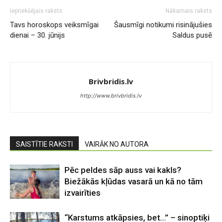
Iepriekšējais raksts
Nākamais raksts
Tavs horoskops veiksmīgai
Šausmīgi notikumi risinājušies
dienai – 30. jūnijs
Saldus pusē
Brivbridis.lv
http://www.brivbridis.lv
SAISTĪTIE RAKSTI
VAIRĀK NO AUTORA
Pēc peldes sāp auss vai kakls?
Biežākās kļūdas vasarā un kā no tām
izvairīties
“Karstums atkāpsies, bet…” – sinoptiķi