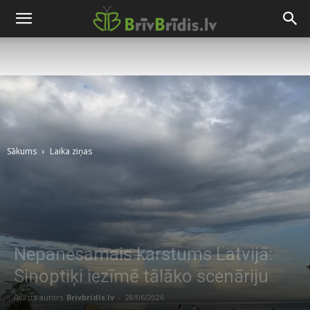
Sākums
Laika ziņas
Nepanesamais karstums Latvijā:
Sinoptiķi iezīmē tālāko scenāriju
Raksta autors
Brivbridis.lv
-
28/06/2026