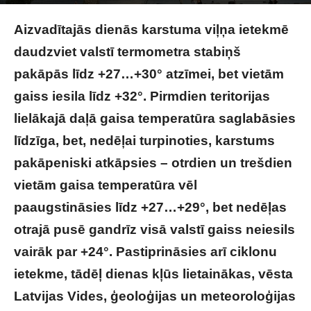
FOTO: LVĢMC
Aizvadītajās dienās karstuma viļņa ietekmē
daudzviet valstī termometra stabiņš
pakāpās līdz +27…+30° atzīmei, bet vietām
gaiss iesila līdz +32°. Pirmdien teritorijas
lielākajā daļā gaisa temperatūra saglabāsies
līdzīga, bet, nedēļai turpinoties, karstums
pakāpeniski atkāpsies – otrdien un trešdien
vietām gaisa temperatūra vēl
paaugstināsies līdz +27…+29°, bet nedēļas
otrajā pusē gandrīz visā valstī gaiss neiesils
vairāk par +24°. Pastiprināsies arī ciklonu
ietekme, tādēļ dienas kļūs lietainākas, vēsta
Latvijas Vides, ģeoloģijas un meteoroloģijas