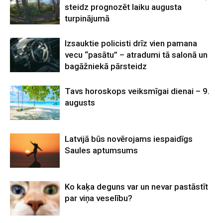
steidz prognozēt laiku augusta
turpinājumā
Izsauktie policisti drīz vien pamana
vecu “pasātu” – atradumi tā salonā un
bagāžniekā pārsteidz
Tavs horoskops veiksmīgai dienai – 9.
augusts
Latvijā būs novērojams iespaidīgs
Saules aptumsums
Ko kaķa deguns var un nevar pastāstīt
par viņa veselību?