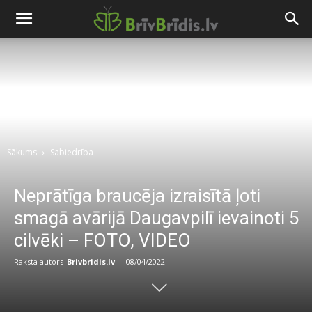
Sākums
Sabiedrība
Neprātīga braucēja izraisītā ļoti
smagā avārijā Daugavpilī ievainoti 5
cilvēki – FOTO, VIDEO
Raksta autors
Brivbridis.lv
-
08/04/2022