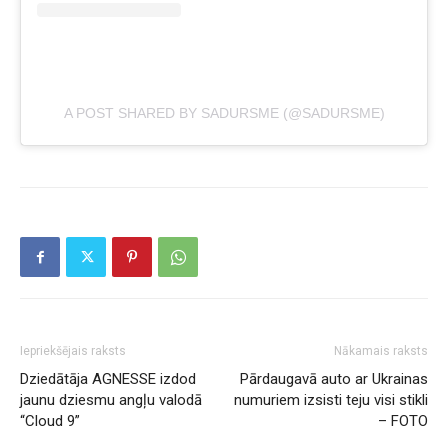
A POST SHARED BY SADURSME (@SADURSME)
Iepriekšējais raksts
Nākamais raksts
Dziedātāja AGNESSE izdod
Pārdaugavā auto ar Ukrainas
jaunu dziesmu angļu valodā
numuriem izsisti teju visi stikli
“Cloud 9”
– FOTO