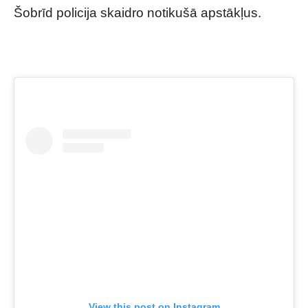
Šobrīd policija skaidro notikušā apstākļus.
View this post on Instagram