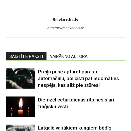
Brivbridis.lv
http://www.brivbridis.lv
SAISTĪTIE RAKSTI
VAIRĀK NO AUTORA
Preiļu pusē apturot parastu
automašīnu, policisti pat iedomāties
nespēja, kas sēž pie stūres!
Diemžēl ceturtdienas rīts nesis arī
traģisku vēsti
Latgalē vairākiem kungiem bēdīgi