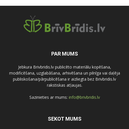
PAR MUMS
Jebkura Brivbridis.lv publicēto materiālu kopēšana,
modificēšana, uzglabāšana, arhivēšana un pilnīga vai daļēja
publiskošana/pārpublicēšana ir aizliegta bez Brivbridis.lv
rakstiskas atļaujas.
Sazinieties ar mums:
info@brivbridis.lv
SEKOT MUMS