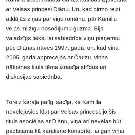
ar Velsas princesi Diānu. Un, kad pirmo reizi
atklājās ziņas par viņu romānu, pār Kamillu
vēlās milzīgu nosodījumu gūzma. Bija
vajadzīgs laiks, lai sabiedrība viņu pieņemtu
pēc Diānas nāves 1997. gadā, un, kad viņa
2005. gadā apprecējās ar Čārlzu, viņas
nākotnes titula tēma izraisīja strīdus un
diskusijas sabiedrībā.
Toreiz karaļa palīgi sacīja, ka Kamilla
nevēlējusies kļūt par Velsas princesi, jo šis
tituls asociējas ar Diānu, viņa arī nevēlas būt
pazīstama kā karaliene konsorte, lai gan viņai