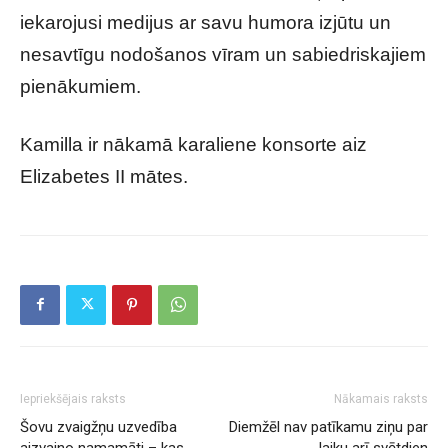
iekarojusi medijus ar savu humora izjūtu un
nesavtīgu nodošanos vīram un sabiedriskajiem
pienākumiem.
Kamilla ir nākamā karaliene konsorte aiz
Elizabetes II mātes.
Iepriekšējais raksts
Nākamais raksts
Šovu zvaigžņu uzvedība
Diemžēl nav patīkamu ziņu par
aizvaino namamāti – kas
laiku arī svētdien