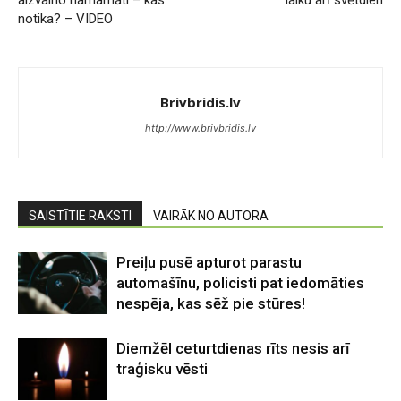
notika? – VIDEO
Brivbridis.lv
http://www.brivbridis.lv
SAISTĪTIE RAKSTI
VAIRĀK NO AUTORA
Preiļu pusē apturot parastu
automašīnu, policisti pat iedomāties
nespēja, kas sēž pie stūres!
Diemžēl ceturtdienas rīts nesis arī
traģisku vēsti