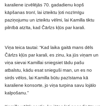
karaliene izvēlējās 70. gadadienu kopš
kāpšanas tronī, lai izteiktu ļoti nozīmīgu
paziņojumu un izteiktu vēlmi, lai Kamilla tiktu
pilnībā atzīta, kad Čārlzs kļūs par karali.
Viņa teica tautai: “Kad laika gaitā mans dēls
Čārlzs kļūs par karali, es zinu, ka jūs viņam un
viņa sievai Kamillai sniegsiet tādu pašu
atbalstu, kādu esat snieguši man, un es no
sirds vēlos, lai Kamilla būtu pazīstama kā
karaliene konsorte, jo viņa turpina savu lojālo
kalpošanu.”