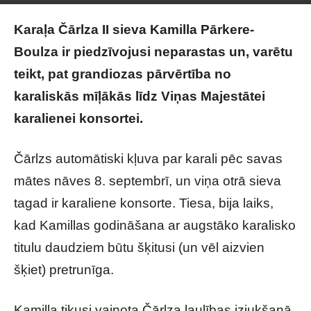
Karaļa Čārlza II sieva Kamilla Pārkere-
Boulza ir piedzīvojusi neparastas un, varētu
teikt, pat grandiozas pārvērtība no
karaliskās mīļākās līdz Viņas Majestātei
karalienei konsortei.
Čārlzs automātiski kļuva par karali pēc savas
mātes nāves 8. septembrī, un viņa otrā sieva
tagad ir karaliene konsorte. Tiesa, bija laiks,
kad Kamillas godināšana ar augstāko karalisko
titulu daudziem būtu šķitusi (un vēl aizvien
šķiet) pretrunīga.
Kamilla tikusi vainota Čārlza laulības izjukšanā