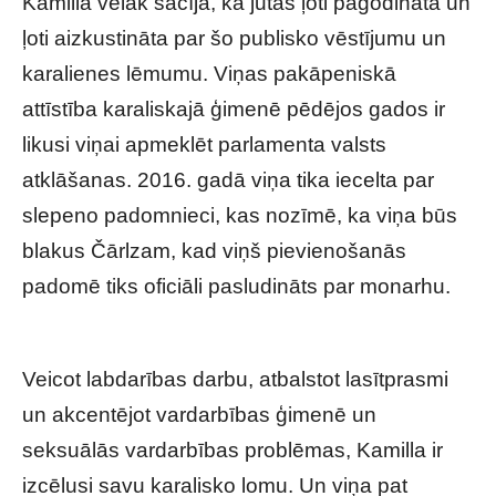
Kamilla vēlāk sacīja, ka jūtas ļoti pagodināta un
ļoti aizkustināta par šo publisko vēstījumu un
karalienes lēmumu. Viņas pakāpeniskā
attīstība karaliskajā ģimenē pēdējos gados ir
likusi viņai apmeklēt parlamenta valsts
atklāšanas. 2016. gadā viņa tika iecelta par
slepeno padomnieci, kas nozīmē, ka viņa būs
blakus Čārlzam, kad viņš pievienošanās
padomē tiks oficiāli pasludināts par monarhu.
Veicot labdarības darbu, atbalstot lasītprasmi
un akcentējot vardarbības ģimenē un
seksuālās vardarbības problēmas, Kamilla ir
izcēlusi savu karalisko lomu. Un viņa pat