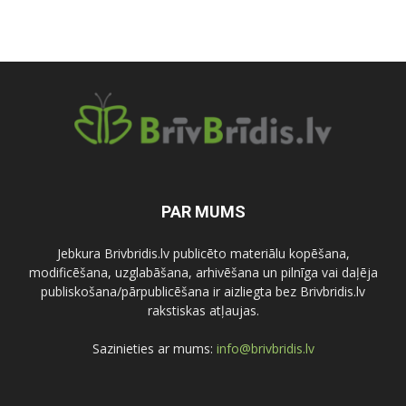
PAR MUMS
Jebkura Brivbridis.lv publicēto materiālu kopēšana,
modificēšana, uzglabāšana, arhivēšana un pilnīga vai daļēja
publiskošana/pārpublicēšana ir aizliegta bez Brivbridis.lv
rakstiskas atļaujas.
Sazinieties ar mums:
info@brivbridis.lv