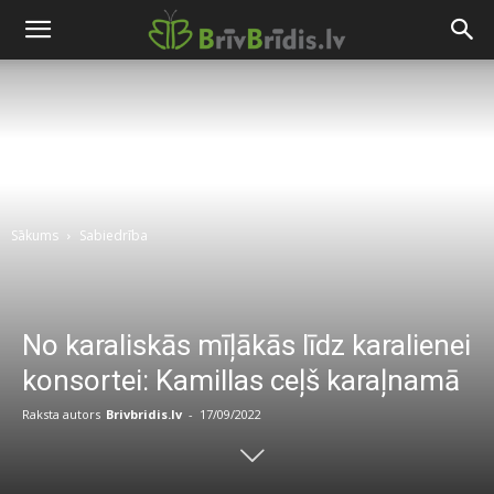
Sākums
Sabiedrība
No karaliskās mīļākās līdz karalienei
konsortei: Kamillas ceļš karaļnamā
Raksta autors
Brivbridis.lv
-
17/09/2022