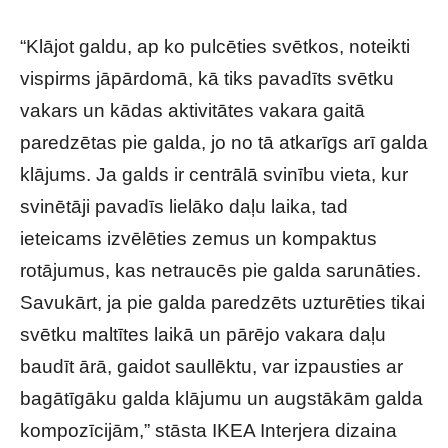
“Klājot galdu, ap ko pulcēties svētkos, noteikti
vispirms jāpārdomā, kā tiks pavadīts svētku
vakars un kādas aktivitātes vakara gaitā
paredzētas pie galda, jo no tā atkarīgs arī galda
klājums. Ja galds ir centrālā svinību vieta, kur
svinētāji pavadīs lielāko daļu laika, tad
ieteicams izvēlēties zemus un kompaktus
rotājumus, kas netraucēs pie galda sarunāties.
Savukārt, ja pie galda paredzēts uzturēties tikai
svētku maltītes laikā un pārējo vakara daļu
baudīt ārā, gaidot saullēktu, var izpausties ar
bagātīgāku galda klājumu un augstākām galda
kompozīcijām,” stāsta IKEA Interjera dizaina