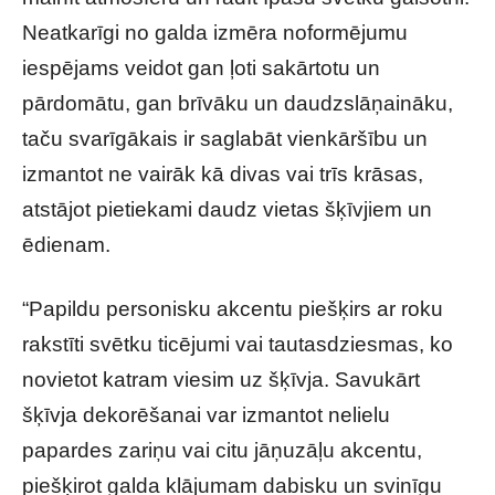
Neatkarīgi no galda izmēra noformējumu
iespējams veidot gan ļoti sakārtotu un
pārdomātu, gan brīvāku un daudzslāņaināku,
taču svarīgākais ir saglabāt vienkāršību un
izmantot ne vairāk kā divas vai trīs krāsas,
atstājot pietiekami daudz vietas šķīvjiem un
ēdienam.
“Papildu personisku akcentu piešķirs ar roku
rakstīti svētku ticējumi vai tautasdziesmas, ko
novietot katram viesim uz šķīvja. Savukārt
šķīvja dekorēšanai var izmantot nelielu
papardes zariņu vai citu jāņuzāļu akcentu,
piešķirot galda klājumam dabisku un svinīgu