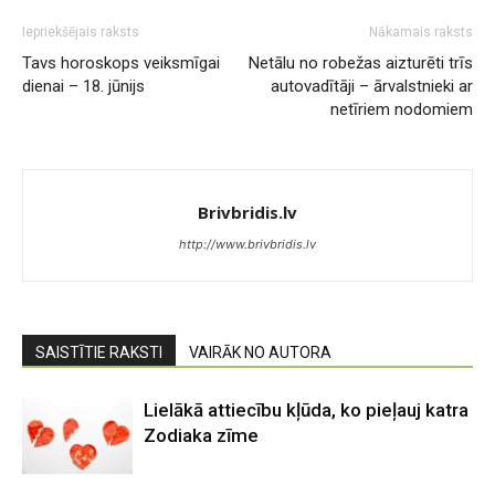
Iepriekšējais raksts
Nākamais raksts
Tavs horoskops veiksmīgai
Netālu no robežas aizturēti trīs
dienai – 18. jūnijs
autovadītāji – ārvalstnieki ar
netīriem nodomiem
Brivbridis.lv
http://www.brivbridis.lv
SAISTĪTIE RAKSTI
VAIRĀK NO AUTORA
Lielākā attiecību kļūda, ko pieļauj katra
Zodiaka zīme