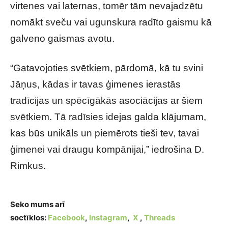
virtenes vai laternas, tomēr tām nevajadzētu
nomākt sveču vai ugunskura radīto gaismu kā
galveno gaismas avotu.
“Gatavojoties svētkiem, pārdomā, kā tu svini
Jāņus, kādas ir tavas ģimenes ierastās
tradīcijas un spēcīgākās asociācijas ar šiem
svētkiem. Tā radīsies idejas galda klājumam,
kas būs unikāls un piemērots tieši tev, tavai
ģimenei vai draugu kompānijai,” iedrošina D.
Rimkus.
Seko mums arī
soctīklos:
Facebook
,
Instagram
,
X
,
Threads