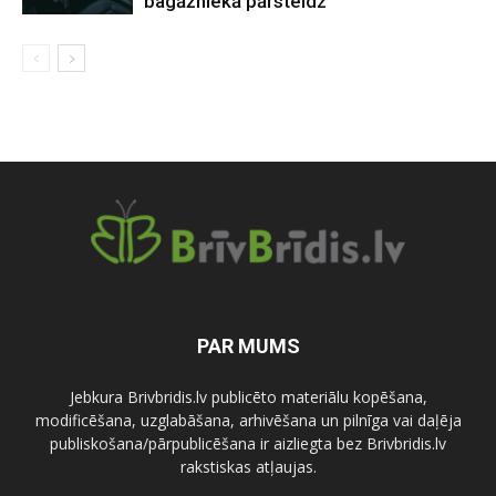
bagāžniekā pārsteidz
PAR MUMS
Jebkura Brivbridis.lv publicēto materiālu kopēšana,
modificēšana, uzglabāšana, arhivēšana un pilnīga vai daļēja
publiskošana/pārpublicēšana ir aizliegta bez Brivbridis.lv
rakstiskas atļaujas.