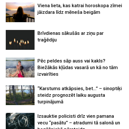
Viena lieta, kas katrai horoskopa zīmei
jāizdara līdz mēneša beigām
Brīvdienas sākušās ar ziņu par
traģēdiju
Pēc peldes sāp auss vai kakls?
Biežākās kļūdas vasarā un kā no tām
izvairīties
“Karstums atkāpsies, bet…” – sinoptiķi
steidz prognozēt laiku augusta
turpinājumā
Izsauktie policisti drīz vien pamana
vecu “pasātu” – atradumi tā salonā un