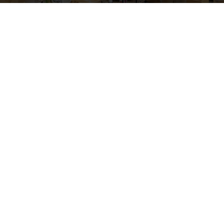
Raksta autors
Brivbridis.lv
-
16/06/2026