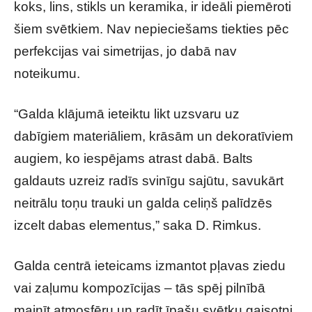
koks, lins, stikls un keramika, ir ideāli piemēroti
šiem svētkiem. Nav nepieciešams tiekties pēc
perfekcijas vai simetrijas, jo dabā nav
noteikumu.
“Galda klājumā ieteiktu likt uzsvaru uz
dabīgiem materiāliem, krāsām un dekoratīviem
augiem, ko iespējams atrast dabā. Balts
galdauts uzreiz radīs svinīgu sajūtu, savukārt
neitrālu toņu trauki un galda celiņš palīdzēs
izcelt dabas elementus,” saka D. Rimkus.
Galda centrā ieteicams izmantot pļavas ziedu
vai zaļumu kompozīcijas – tās spēj pilnībā
mainīt atmosfēru un radīt īpašu svētku gaisotni.