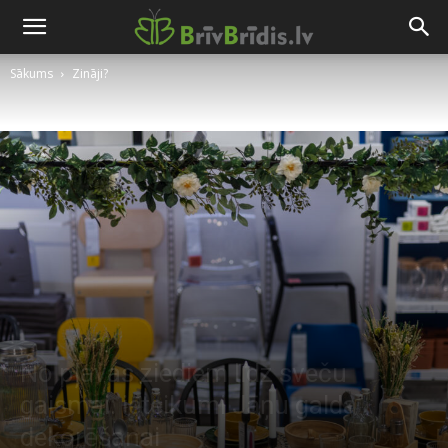
Sākums
Zināji?
No pļavas ziediem līdz sveču
gaismai: ieteikumi Jāņu galda
dekorēšanai