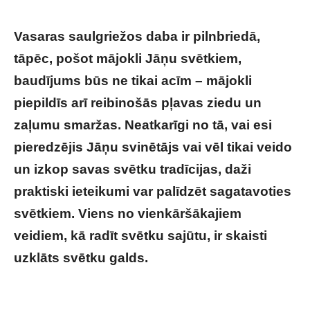
Vasaras saulgriežos daba ir pilnbriedā,
tāpēc, pošot mājokli Jāņu svētkiem,
baudījums būs ne tikai acīm – mājokli
piepildīs arī reibinošās pļavas ziedu un
zaļumu smaržas. Neatkarīgi no tā, vai esi
pieredzējis Jāņu svinētājs vai vēl tikai veido
un izkop savas svētku tradīcijas, daži
praktiski ieteikumi var palīdzēt sagatavoties
svētkiem. Viens no vienkāršākajiem
veidiem, kā radīt svētku sajūtu, ir skaisti
uzklāts svētku galds.
No pļavas ziediem līdz
sveču gaismai: ieteikumi Jāņu galda
dekorēšanai