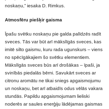
noskaņu,” iesaka D. Rimkus.
Atmosfēru piešķir gaisma
Īpašu svētku noskaņu pie galda palīdzēs radīt
sveces. Tās var būt arī mākslīgās sveces, kas
imitē silto gaismu, kuru rada ugunskurs – viens
no spēcīgākajiem šo svētku elementiem.
Mākslīgās sveces būs arī drošākas – īpaši, ja
svinībās piedalās bērni. Savukārt sveces ar
citronu aromātu ne tikai sniegs apgaismojumu
un noskaņu, bet arī atbaidīs odus vēlās vakara
stundās. Papildu apgaismojumam lieliski
noderēs ar saules enerģiju lādējamas gaismas