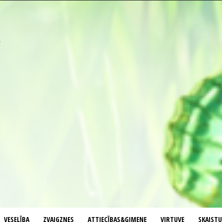
VESELĪBA
ZVAIGZNES
ATTIECĪBAS&ĢIMENE
VIRTUVE
SKAIST