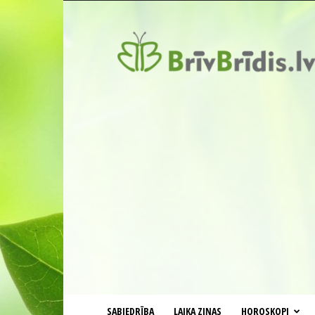
BrīvBrīdis.lv
SABIEDRĪBA
LAIKA ZIŅAS
HOROSKOPI