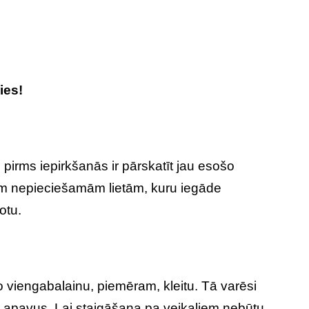
ies!
 pirms iepirkšanās ir pārskatīt jau esošo
šām nepieciešamām lietām, kuru iegāde
otu.
ko viengabalainu, piemēram, kleitu. Tā varēsi
ot apavus. Lai staigāšana pa veikaliem nebūtu