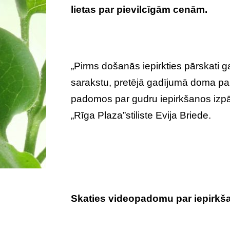
lietas par pievilcīgām cenām.
„Pirms došanās iepirkties pārskati g
sarakstu, pretējā gadījumā doma par 
padomos par gudru iepirkšanos izp
„Rīga Plaza”stiliste Evija Briede.
Skaties videopadomu par iepirkš