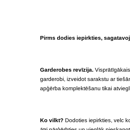
Pirms dodies iepirkties, sagatavoj
Garderobes revīzija.
Visprātīgākais
garderobi, izveidot sarakstu ar tie
apģērba komplektēšanu tikai atviegl
Ko vilkt?
Dodoties iepirkties, velc 
ātri pārģērbties un vieglāk pieskaņ