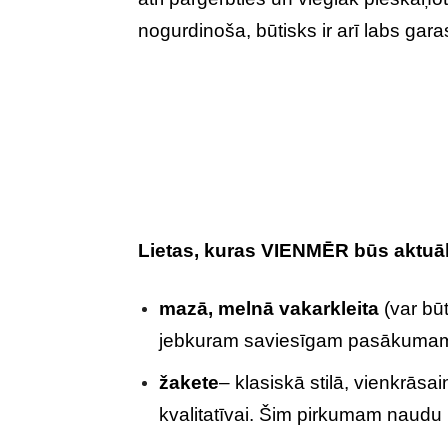
nogurdinoša, būtisks ir arī labs gara
Lietas, kuras VIENMĒR būs aktuā
mazā, melnā vakarkleita
(var būt
jebkuram saviesīgam pasākuma
žakete
– klasiskā stilā, vienkrāsain
kvalitatīvai. Šim pirkumam naudu