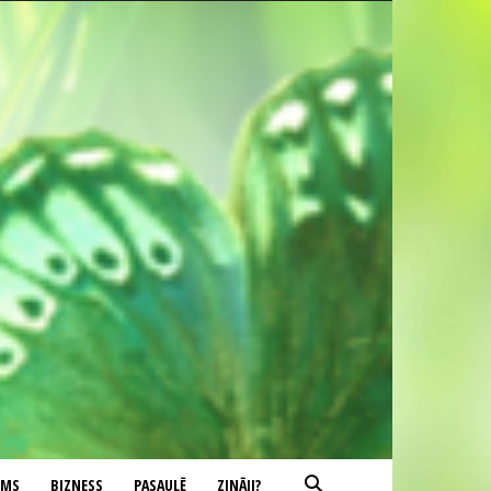
UMS
BIZNESS
PASAULĒ
ZINĀJI?