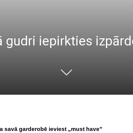
kā gudri iepirkties izpār
ēja savā garderobē ieviest „must have”