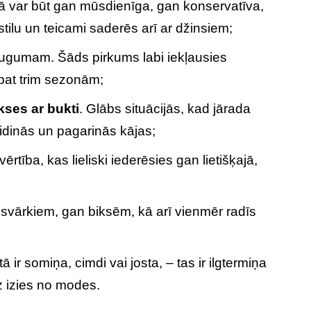
tā var būt gan mūsdienīga, gan konservatīva,
stilu un teicami saderēs arī ar džinsiem;
 augumam. Šāds pirkums labi iekļausies
pat trim sezonām;
kses ar bukti
. Glābs situācijās, kad jārada
laidinās un pagarinās kājas;
ērtība, kas lieliski iederēsies gan lietišķajā,
svārkiem, gan biksēm, kā arī vienmēr radīs
tā ir somiņa, cimdi vai josta, – tas ir ilgtermiņa
z izies no modes.