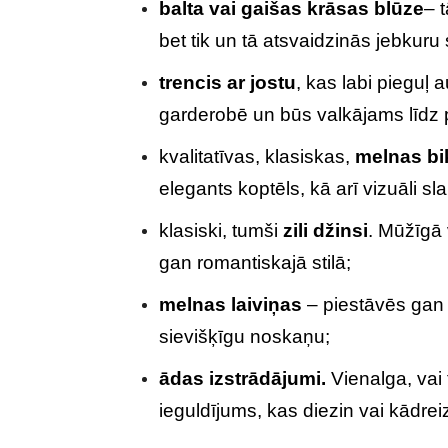
balta vai gaišas krāsas blūze
– 
bet tik un tā atsvaidzinās jebkuru 
trencis ar jostu
, kas labi pieguļ
garderobē un būs valkājams līdz 
kvalitatīvas, klasiskas,
melnas bi
elegants koptēls, kā arī vizuāli s
klasiski, tumši
zili džinsi
. Mūžīgā v
gan romantiskajā stilā;
melnas laiviņas
– piestāvēs gan 
sievišķīgu noskaņu;
ādas izstrādājumi.
Vienalga, vai 
ieguldījums, kas diezin vai kādrei