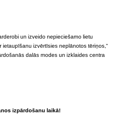
arderobi un izveido nepieciešamo lietu
ietaupīšanu izvērtīsies neplānotos tēriņos,”
ārdošanās dalās modes un izklaides centra
anos izpārdošanu laikā!