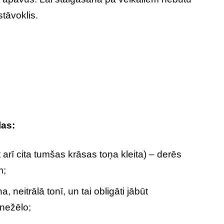
stāvoklis.
las:
 arī cita tumšas krāsas toņa kleita) – derēs
m;
a, neitrālā tonī, un tai obligāti jābūt
 nežēlo;