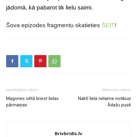
jādomā, kā pabarot tik lielu saimi.
Šova epizodes fragmentu skatieties
ŠEIT
!
Iepriekšējais raksts
Nākamais raksts
Magones sētā briest lielas
Naktī liela nelaime notikusi
pārmaiņas
Ādažu pusē
Brivbridis.lv