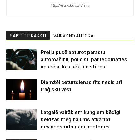
http://www.brivbridis.lv
SAISTĪTIE RAKSTI
VAIRĀK NO AUTORA
Preiļu pusē apturot parastu
automašīnu, policisti pat iedomāties
nespēja, kas sēž pie stūres!
Diemžēl ceturtdienas rīts nesis arī
traģisku vēsti
Latgalē vairākiem kungiem bēdīgi
beidzas mēģinājums atkārtot
deviņdesmito gadu metodes