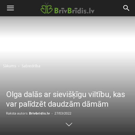
Sākums
Sabiedrība
Olga dalās ar sievišķīgu viltību, kas
var palīdzēt daudzām dāmām
Raksta autors
Brivbridis.lv
-
27/03/2022