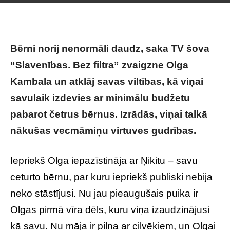
Bērni norij nenormāli daudz, saka TV šova
“Slavenības. Bez filtra” zvaigzne Olga
Kambala un atklāj savas viltības, kā viņai
savulaik izdevies ar minimālu budžetu
pabarot četrus bērnus. Izrādās, viņai talkā
nākušas vecmāmiņu virtuves gudrības.
Iepriekš Olga iepazīstināja ar Ņikitu – savu
ceturto bērnu, par kuru iepriekš publiski nebija
neko stāstījusi. Nu jau pieaugušais puika ir
Olgas pirmā vīra dēls, kuru viņa izaudzinājusi
kā savu. Nu māja ir pilna ar cilvēkiem, un Olgai