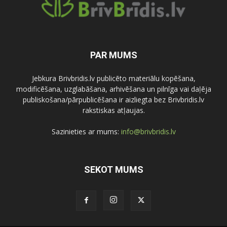
PAR MUMS
Jebkura Brivbridis.lv publicēto materiālu kopēšana,
modificēšana, uzglabāšana, arhivēšana un pilnīga vai daļēja
publiskošana/pārpublicēšana ir aizliegta bez Brivbridis.lv
rakstiskas atļaujas.
Sazinieties ar mums:
info@brivbridis.lv
SEKOT MUMS