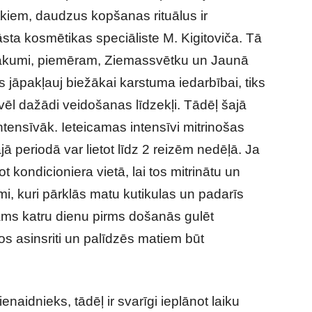
tkiem, daudzus kopšanas rituālus ir
sta kosmētikas speciāliste M. Kigitoviča. Tā
pasākumi, piemēram, Ziemassvētku un Jaunā
s jāpakļauj biežākai karstuma iedarbībai, tiks
 vēl dažādi veidošanas līdzekļi. Tādēļ šajā
tensīvāk. Ieteicamas intensīvi mitrinošas
 periodā var lietot līdz 2 reizēm nedēļā. Ja
ot kondicioniera vietā, lai tos mitrinātu un
i, kuri pārklās matu kutikulas un padarīs
cams katru dienu pirms došanās gulēt
s asinsriti un palīdzēs matiem būt
naidnieks, tādēļ ir svarīgi ieplānot laiku