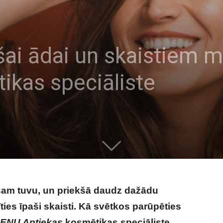
ai ādai un skaistiem m
ikas speciāliste
isam tuvu, un priekšā daudz dažādu
ies īpaši skaisti.
Kā svētkos parūpēties
ENU Aptiekas
kosmētikas speciāliste