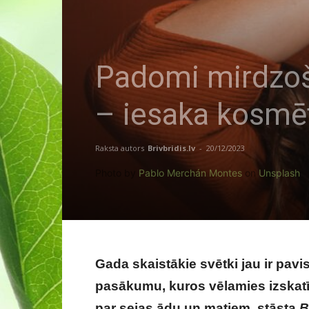
Padomi mirdzoš
– iesaka kosmēt
Raksta autors
Brivbridis.lv
-
20/12/2023
Photo by
Pablo Merchán Montes
on
Unsplash
Gada skaistākie svētki jau ir pav
pasākumu, kuros vēlamies izskatīt
par sejas ādu un matiem, stāsta
B