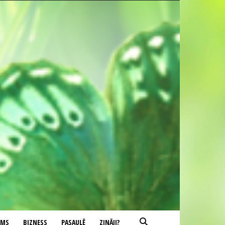
UMS
BIZNESS
PASAULĒ
ZINĀJI?