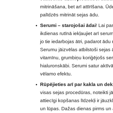
mitrināšana, bet arī attīrīšana. Ū
palīdzēs mitrināt sejas ādu.
Serumi – starojošai ādai
! Lai p
ikdienas rutīnā iekļaujiet arī serum
jo tie iedarbojas ātri, padarot ādu
Serumu jāizvēlas atbilstoši sejas
vitamīnu, grumbiņu koriģējošs ser
hialuronskābi. Serumi satur aktīvā
vēlamo efektu.
Rūpējieties arī par kakla un de
visas sejas procedūras, noteikti j
attiecīgi kopšanas līdzekļi ir jāuz
un lūpas. Dažas dienas pirms un a