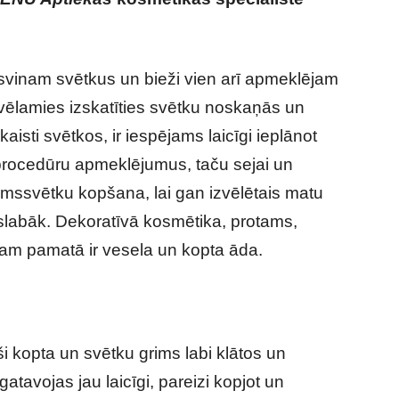
vinam svētkus un bieži vien arī apmeklējam
ēlamies izskatīties svētku noskaņās un
aisti svētkos, ir iespējams laicīgi ieplānot
a procedūru apmeklējumus, taču sejai un
rmssvētku kopšana, lai gan izvēlētais matu
islabāk. Dekoratīvā kosmētika, protams,
sam pamatā ir vesela un kopta āda.
ši kopta un svētku grims labi klātos un
gatavojas jau laicīgi, pareizi kopjot un