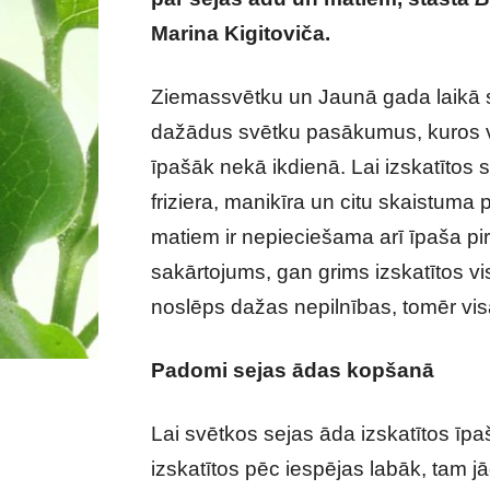
Marina Kigitoviča.
Ziemassvētku un Jaunā gada laikā s
dažādus svētku pasākumus, kuros v
īpašāk nekā ikdienā. Lai izskatītos sk
friziera, manikīra un citu skaistum
matiem ir nepieciešama arī īpaša pi
sakārtojums, gan grims izskatītos v
noslēps dažas nepilnības, tomēr vi
Padomi sejas ādas kopšanā
Lai svētkos sejas āda izskatītos īpa
izskatītos pēc iespējas labāk, tam jā