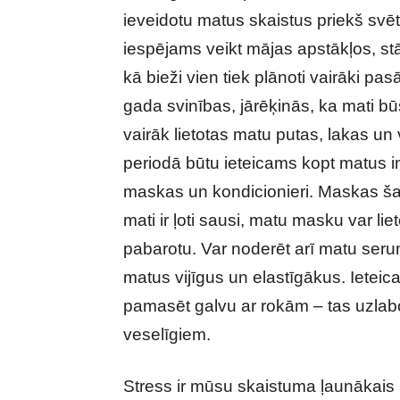
ieveidotu matus skaistus priekš svē
iespējams veikt mājas apstākļos, stā
kā bieži vien tiek plānoti vairāki 
gada svinības, jārēķinās, ka mati bū
vairāk lietotas matu putas, lakas un
periodā būtu ieteicams kopt matus in
maskas un kondicionieri. Maskas šajā
mati ir ļoti sausi, matu masku var liet
pabarotu. Var noderēt arī matu serum
matus vijīgus un elastīgākus. Ietei
pamasēt galvu ar rokām – tas uzlabo
veselīgiem.
Stress ir mūsu skaistuma ļaunākais ie