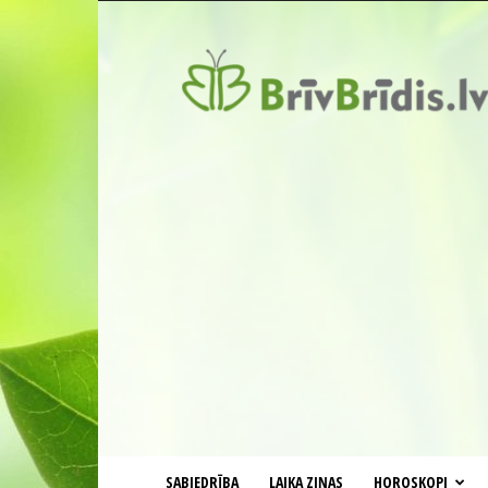
BrīvBrīdis.lv
SABIEDRĪBA
LAIKA ZIŅAS
HOROSKOPI