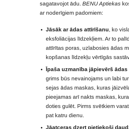
sagatavojot ādu.
BENU Aptiekas
kos
ar noderīgiem padomiem:
Jāsāk ar ādas attīrīšanu
, ko vis
eksfoliācijas līdzekļiem. Ar to pa
attīrītas poras, uzlabosies ādas 
kopšanas līdzekļu vērtīgās sastā
Īpaša uzmanība jāpievērš ādas 
grims būs nevainojams un labi tu
sejas ādas maskas, kuras jāizvēl
pieejamas arī nakts maskas, kuras
doties gulēt. Pirms svētkiem varat
pat katru dienu.
Jāatceras dzert pietiekoši dau