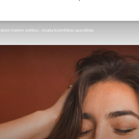
stiem matiem svētkos – iesaka kosmētikas speciāliste