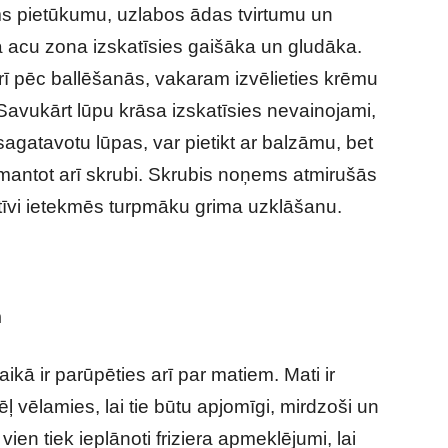
ems pietūkumu, uzlabos ādas tvirtumu un
ā acu zona izskatīsies gaišāka un gludāka.
rī pēc ballēšanās, vakaram izvēlieties krēmu
avukārt lūpu krāsa izskatīsies nevainojami,
agatavotu lūpas, var pietikt ar balzāmu, bet
izmantot arī skrubi. Skrubis noņems atmirušās
itīvi ietekmēs turpmāku grima uzklāšanu.
m
kā ir parūpēties arī par matiem. Mati ir
 vēlamies, lai tie būtu apjomīgi, mirdzoši un
vien tiek ieplānoti friziera apmeklējumi, lai