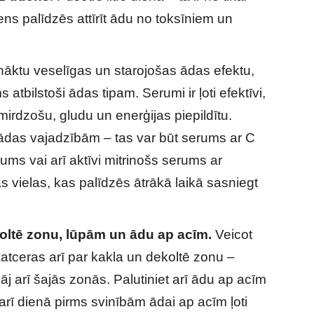
dens palīdzēs attīrīt ādu no toksīniem un
anāktu veselīgas un starojošas ādas efektu,
s atbilstoši ādas tipam. Serumi ir ļoti efektīvi,
 mirdzošu, gludu un enerģijas piepildītu.
 ādas vajadzībām – tas var būt serums ar C
ums vai arī aktīvi mitrinošs serums ar
s vielas, kas palīdzēs ātrākā laikā sasniegt
koltē zonu, lūpām un ādu ap acīm.
Veicot
āatceras arī par kakla un dekoltē zonu –
klāj arī šajās zonās. Palutiniet arī ādu ap acīm
rī dienā pirms svinībām ādai ap acīm ļoti