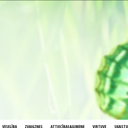
VESELĪBA
ZVAIGZNES
ATTIECĪBAS&ĢIMENE
VIRTUVE
SKAIST