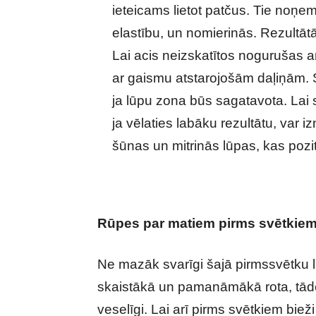
ieteicams lietot patčus. Tie noņ
elastību, un nomierinās. Rezultāt
Lai acis neizskatītos nogurušas a
ar gaismu atstarojošām daļiņām. S
ja lūpu zona būs sagatavota. Lai s
ja vēlaties labāku rezultātu, var 
šūnas un mitrinās lūpas, kas poz
Rūpes par matiem pirms svētkie
Ne mazāk svarīgi šajā pirmssvētku lai
skaistākā un pamanāmākā rota, tādēļ
veselīgi. Lai arī pirms svētkiem bieži 