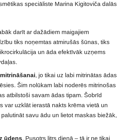
mētikas speciāliste Marina Kigitoviča dalās
labāk darīt ar dažādiem maigajiem
līdzību tiks noņemtas atmirušās šūnas, tiks
mikrocirkulācija un āda efektīvāk uzņems
vdaļas.
mitrināšanai
, jo tikai uz labi mitrinātas ādas
rēsies. Šim nolūkam labi noderēs mitrinošas
as atbilstoši savam ādas tipam. Šobrīd
 var uzklāt ierastā nakts krēma vietā un
 palutināt savu ādu un lietot maskas biežāk,
dz ūdens
. Pusotrs litrs dienā – tā ir ne tikai