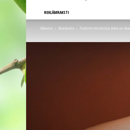
REKLĀMRAKSTI
Sākums
Skaistums
Padomi mirdzošai ādai un skai