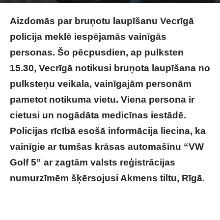
Raksta autors
Brivbridis.lv
-
29/04/2025
Aizdomās par bruņotu laupīšanu Vecrīgā
policija meklē iespējamās vainīgās
personas. Šo pēcpusdien, ap pulksten
15.30, Vecrīgā notikusi bruņota laupīšana no
pulksteņu veikala, vainīgajām personām
pametot notikuma vietu. Viena persona ir
cietusi un nogādāta medicīnas iestādē.
Policijas rīcībā esošā informācija liecina, ka
vainīgie ar tumšas krāsas automašīnu “VW
Golf 5” ar zagtām valsts reģistrācijas
numurzīmēm šķērsojusi Akmens tiltu, Rīgā.
Šo pēcpusdien Vecrīgā notikusi bruņota
laupīšana – bandīti aizlaižas ar vecu