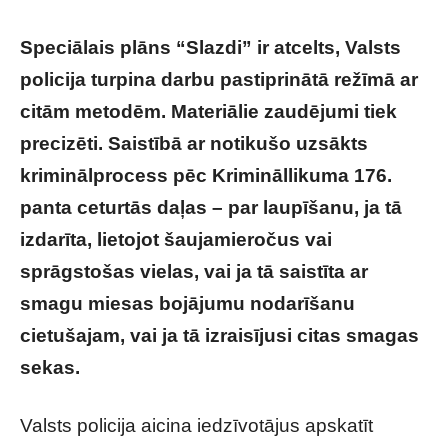
Speciālais plāns “Slazdi” ir atcelts, Valsts
policija turpina darbu pastiprinātā režīmā ar
citām metodēm. Materiālie zaudējumi tiek
precizēti. Saistībā ar notikušo uzsākts
kriminālprocess pēc Krimināllikuma 176.
panta ceturtās daļas – par laupīšanu, ja tā
izdarīta, lietojot šaujamieročus vai
sprāgstošas vielas, vai ja tā saistīta ar
smagu miesas bojājumu nodarīšanu
cietušajam, vai ja tā izraisījusi citas smagas
sekas.
Valsts policija aicina iedzīvotājus apskatīt