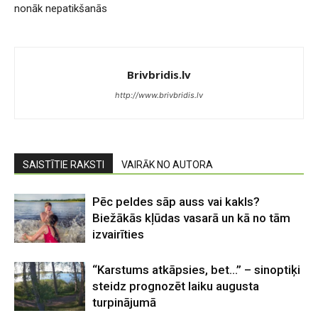
nonāk nepatikšanās
Brivbridis.lv
http://www.brivbridis.lv
SAISTĪTIE RAKSTI
VAIRĀK NO AUTORA
Pēc peldes sāp auss vai kakls?
Biežākās kļūdas vasarā un kā no tām
izvairīties
“Karstums atkāpsies, bet…” – sinoptiķi
steidz prognozēt laiku augusta
turpinājumā