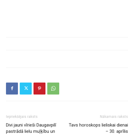
Iepriekšējais raksts
Nākamais raksts
Divi jauni vīrieši Daugavpilī
Tavs horoskops lieliskai dienai
pastrādā lielu muļķību un
– 30. aprīlis