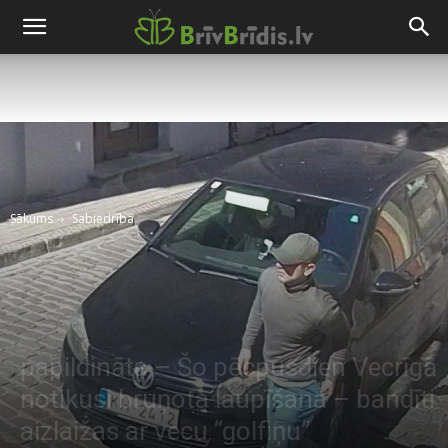
Sākums
Sabiedrība
papildināta – Šo pēcpusdien Vecrīgā
notikusi bruņota laupīšana – bandīti
aizlaižas ar vecu “golfiņu”