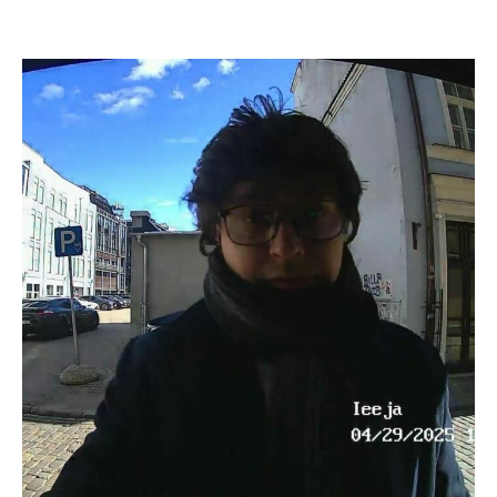
“golfiņu”; izsludināts plāns “Slazdi”