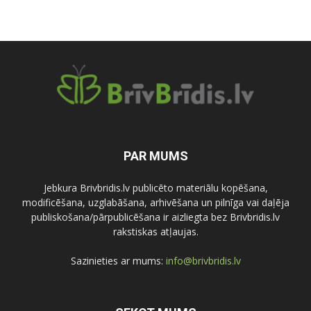
PAR MUMS
Jebkura Brivbridis.lv publicēto materiālu kopēšana,
modificēšana, uzglabāšana, arhivēšana un pilnīga vai daļēja
publiskošana/pārpublicēšana ir aizliegta bez Brivbridis.lv
rakstiskas atļaujas.
Sazinieties ar mums:
info@brivbridis.lv