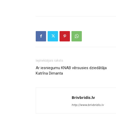
Iepriekšējais raksts
Ar iesniegumu KNAB vērsusies dziedātāja
Katrīna Dimanta
Brivbridis.lv
http://www.brivbridis.lv