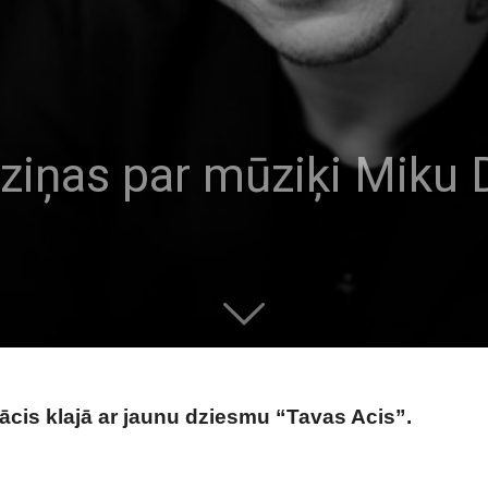
ziņas par mūziķi Miku
cis klajā ar jaunu dziesmu “Tavas Acis”.
 Miku Dukuru