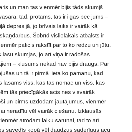
saris un man tas vienmēr bijis tāds skumjš
vasarā, tad, protams, tās ir ilgas pēc jums –
ļā depresijā, jo brīvais laiks ir vairāk kā
skaņdarbus. Šobrīd vislielākais atbalsts ir
mēr paticis rakstīt par to ko redzu un jūtu.
s lasu skumjas, jo arī viņa ir radošas
jiem – klusums nekad nav bijis draugs. Par
jušas un tā ir pirmā lieta ko pamanu, kad
ās lasāms viss, kas tās nomāc un viss, kas
izēm tās priecīgākās acis nes visvairāk
toši un pirms uzdodam jautājumus, vienmēr
ai neradītu vēl vairāk ciešanu. Izklausās
 vienmēr atrodam laiku sarunai, tad to arī
bs savedīs kopā vēl daudzus saderīgus acu