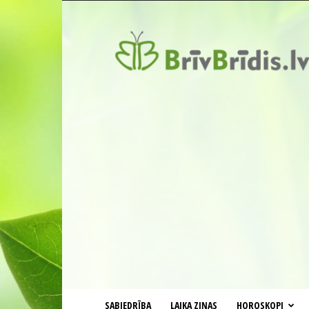
BrīvBrīdis.lv
SABIEDRĪBA
LAIKA ZIŅAS
HOROSKOPI