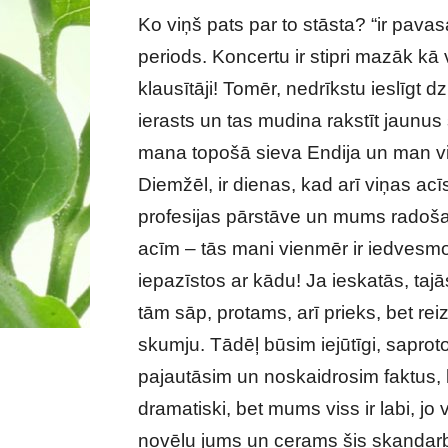
Ko viņš pats par to stāsta? “ir pava
periods. Koncertu ir stipri mazāk kā 
klausītāji! Tomēr, nedrīkstu ieslīgt dzi
ierasts un tas mudina rakstīt jaunus 
mana topošā sieva Endija un man vien
Diemžēl, ir dienas, kad arī viņas acī
profesijas pārstāve un mums radoša
acīm – tās mani vienmēr ir iedvesmo
iepazīstos ar kādu! Ja ieskatās, taj
tām sāp, protams, arī prieks, bet re
skumju. Tādēļ būsim iejūtīgi, sapro
pajautāsim un noskaidrosim faktus, l
dramatiski, bet mums viss ir labi, jo
novēlu jums un cerams šis skaņdar