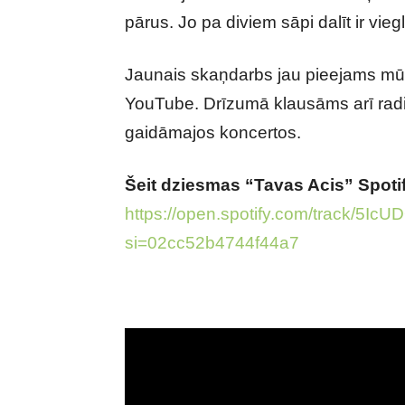
pārus. Jo pa diviem sāpi dalīt ir vieg
Jaunais skaņdarbs jau pieejams mū
YouTube. Drīzumā klausāms arī radio
gaidāmajos koncertos.
Šeit dziesmas “Tavas Acis” Spoti
https://open.spotify.com/track/5
si=02cc52b4744f44a7