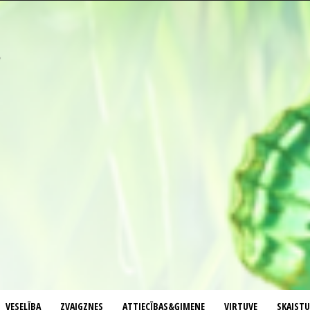
VESELĪBA
ZVAIGZNES
ATTIECĪBAS&ĢIMENE
VIRTUVE
SKAIST