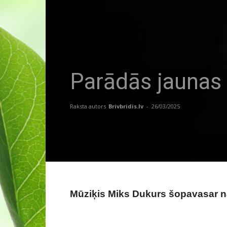
Parādās jaunas 
Raksta autors
Brivbridis.lv
-
26/03/2025
FOTO: Publicitātes
Mūziķis Miks Dukurs šopavasar nā
Parādās jaunas ziņas par mūziķi