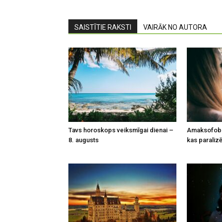
SAISTĪTIE RAKSTI
VAIRĀK NO AUTORA
Tavs horoskops veiksmīgai dienai –
Amaksofobi
8. augusts
kas paralizē