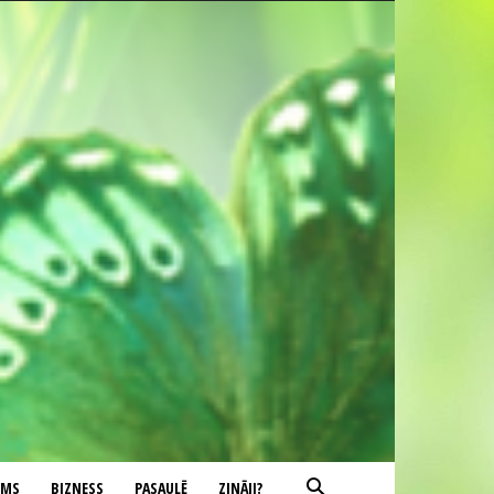
UMS
BIZNESS
PASAULĒ
ZINĀJI?