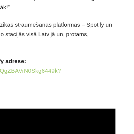
lāk!”
zikas straumēšanas platformās – Spotify un
 stacijās visā Latvijā un, protams,
fy adrese:
IcUDQgZBAVrN0Skg6449k?