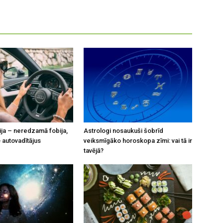
ja – neredzamā fobija,
Astrologi nosaukuši šobrīd
 autovadītājus
veiksmīgāko horoskopa zīmi: vai tā ir
tavējā?