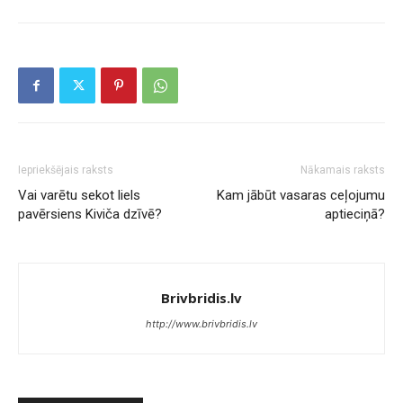
Iepriekšējais raksts
Nākamais raksts
Vai varētu sekot liels
Kam jābūt vasaras ceļojumu
pavērsiens Kiviča dzīvē?
aptieciņā?
Brivbridis.lv
http://www.brivbridis.lv