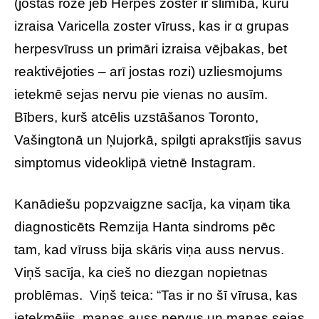
(jostas roze jeb Herpes zoster ir slimība, kuru
izraisa Varicella zoster vīruss, kas ir α grupas
herpesvīruss un primāri izraisa vējbakas, bet
reaktivējoties – arī jostas rozi) uzliesmojums
ietekmē sejas nervu pie vienas no ausīm.
Bībers, kurš atcēlis uzstāšanos Toronto,
Vašingtonā un Ņujorkā, spilgti aprakstījis savus
simptomus videoklipā vietnē Instagram.
Kanādiešu popzvaigzne sacīja, ka viņam tika
diagnosticēts Remzija Hanta sindroms pēc
tam, kad vīruss bija skāris viņa auss nervus.
Viņš sacīja, ka cieš no diezgan nopietnas
problēmas. Viņš teica: “Tas ir no šī vīrusa, kas
ietekmējis manas auss nervus un manas sejas