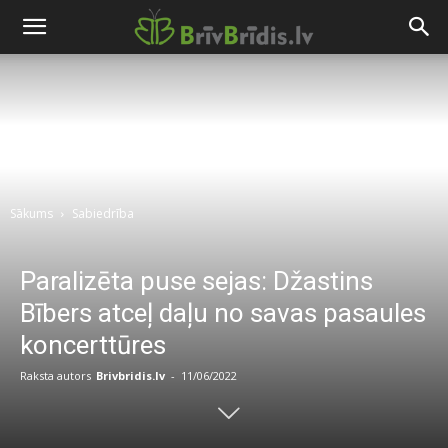
Sākums
Sabiedrība
Paralizēta puse sejas: Džastins
Bībers atceļ daļu no savas pasaules
koncerttūres
Raksta autors
Brivbridis.lv
-
11/06/2022