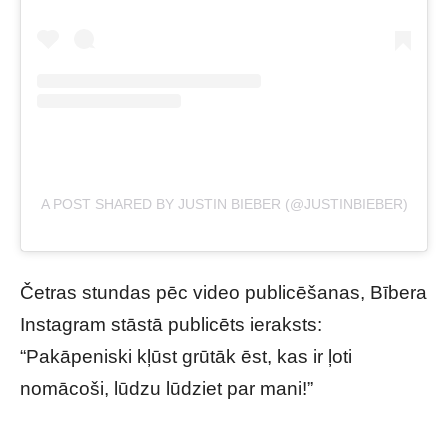
A POST SHARED BY JUSTIN BIEBER (@JUSTINBIEBER)
Četras stundas pēc video publicēšanas, Bībera
Instagram stāstā publicēts ieraksts:
“Pakāpeniski kļūst grūtāk ēst, kas ir ļoti
nomācoši, lūdzu lūdziet par mani!”