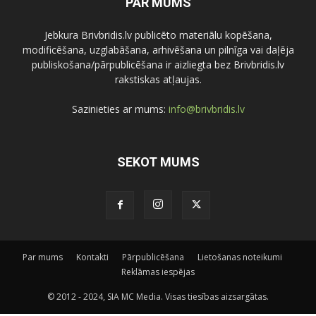
PAR MUMS
Jebkura Brivbridis.lv publicēto materiālu kopēšana,
modificēšana, uzglabāšana, arhivēšana un pilnīga vai daļēja
publiskošana/pārpublicēšana ir aizliegta bez Brivbridis.lv
rakstiskas atļaujas.
Sazinieties ar mums:
info@brivbridis.lv
SEKOT MUMS
Par mums
Kontakti
Pārpublicēšana
Lietošanas noteikumi
Reklāmas iespējas
© 2012 - 2024, SIA MC Media. Visas tiesības aizsargātas.