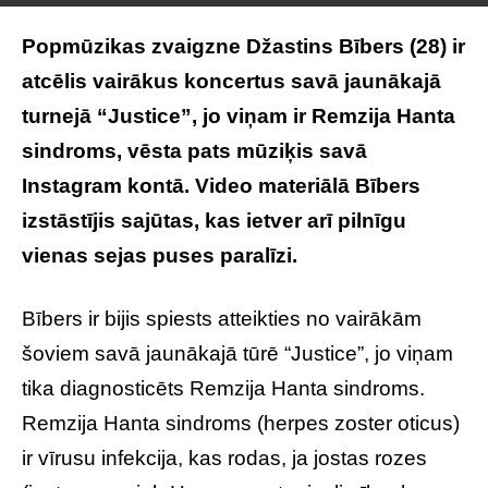
Popmūzikas zvaigzne Džastins Bībers (28) ir
atcēlis vairākus koncertus savā jaunākajā
turnejā “Justice”, jo viņam ir Remzija Hanta
sindroms, vēsta pats mūziķis savā
Instagram kontā. Video materiālā Bībers
izstāstījis sajūtas, kas ietver arī pilnīgu
vienas sejas puses paralīzi.
Bībers ir bijis spiests atteikties no vairākām
šoviem savā jaunākajā tūrē “Justice”, jo viņam
tika diagnosticēts Remzija Hanta sindroms.
Remzija Hanta sindroms (herpes zoster oticus)
ir vīrusu infekcija, kas rodas, ja jostas rozes