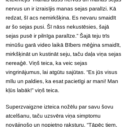
nervus un ir izraisījis manas sejas paralīzi. Kā
redzat, šī acs nemirkšķina. Es nevaru smaidīt
ar šo sejas pusi. Šī nāss nekustēsies, šajā
sejas pusē ir pilnīga paralīze.” Šajā teju trīs
minūšu garā video laikā Bībers mēģina smaidīt,
mirkšķināt un kustināt seju, taču daļa viņa sejas
nereaģē. Viņš teica, ka veic sejas
vingrinājumus, lai atgūtu sajūtas. “Es jūs visus
mīlu un paldies, ka esat pacietīgi ar mani! Man
kļūs labāk!” viņš teica.
Superzvaigzne izteica nožēlu par savu šovu
atcelšanu, taču uzsvēra viņa simptomu
novājinošo un nopietno raksturu. “Tāpēc tiem,