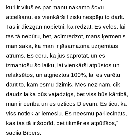
kuri ir vīlušies par manu nākamo šovu
atcelšanu, es vienkārši fiziski nespēju to darīt.
Tas ir diezgan nopietni, kā redzat. Es vēlos, lai
tas tā nebūtu, bet, acīmredzot, mans ķermenis
man saka, ka man ir jāsamazina uzņemtais
ātrums. Es ceru, ka jūs saprotat, un es
izmantošu šo laiku, lai vienkārši atpūstos un
relaksētos, un atgrieztos 100%, lai es varētu
darīt to, kam esmu dzimis. Mēs nezinām, cik
daudz laika būs vajadzīgs, bet viss būs kārtībā,
man ir cerība un es uzticos Dievam. Es ticu, ka
viss notiek ar iemeslu. Es neesmu pārliecināts,
kas tas tā ir šobrīd, bet tikmēr es atpūtīšos,”
sacīja Bībers.