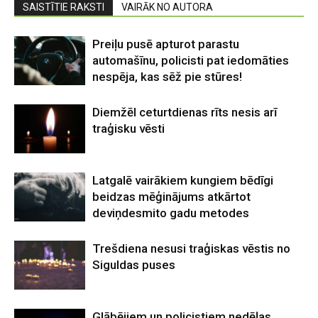
SAISTĪTIE RAKSTI
VAIRĀK NO AUTORA
Preiļu pusē apturot parastu
automašīnu, policisti pat iedomāties
nespēja, kas sēž pie stūres!
Diemžēl ceturtdienas rīts nesis arī
traģisku vēsti
Latgalē vairākiem kungiem bēdīgi
beidzas mēģinājums atkārtot
deviņdesmito gadu metodes
Trešdiena nesusi traģiskas vēstis no
Siguldas puses
Glābējiem un policistiem nedēļas