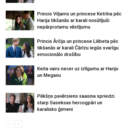
Princis Viljams un princese Ketrīna pēc
Harija tikšanās ar karali nosūtījuši
nepārprotamu vēstījumu
Princis Ārčijs un princese Lilibeta pēc
tikšanās ar karali Čārlzu iegūs svarīgu
emocionālo drošību
Keita vairs necer uz izlīgumu ar Hariju
un Meganu
Pēkšņs pavērsiens saasina spriedzi
starp Saseksas hercogpāri un
karalisko ģimeni