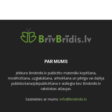
PAR MUMS
Jebkura Brivbridis.lv publicēto materiālu kopēšana,
modificēšana, uzglabāšana, arhivēšana un pilnīga vai daļēja
publiskošana/pārpublicēšana ir aizliegta bez Brivbridis.lv
rakstiskas atļaujas.
Sazinieties ar mums:
info@brivbridis.lv