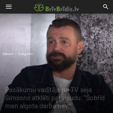
Sākums
Zvaigznes
Pasākumu vadītājs un TV seja
Simsons atklāti par naudu: “Šobrīd
man algota darba nav!”