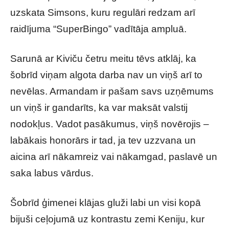
uzskata Simsons, kuru regulāri redzam arī
raidījuma “SuperBingo” vadītāja ampluā.
Sarunā ar Kiviču četru meitu tēvs atklāj, ka
šobrīd viņam algota darba nav un viņš arī to
nevēlas. Armandam ir pašam savs uzņēmums
un viņš ir gandarīts, ka var maksāt valstij
nodokļus. Vadot pasākumus, viņš novērojis –
labākais honorārs ir tad, ja tev uzzvana un
aicina arī nākamreiz vai nākamgad, paslavē un
saka labus vārdus.
Šobrīd ģimenei klājas gluži labi un visi kopā
bijuši ceļojumā uz kontrastu zemi Keniju, kur