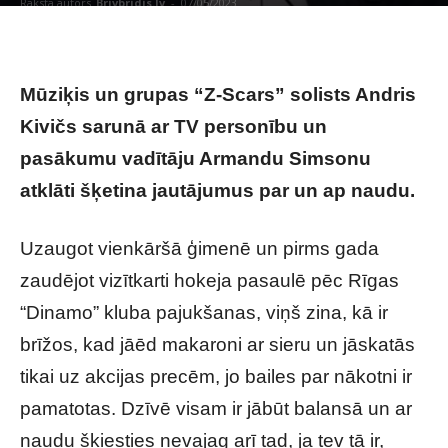
Raksta autors
Brivbridis.lv
-
07/05/2023
Mūziķis un grupas “Z-Scars” solists Andris
Kivičs sarunā ar TV personību un
pasākumu vadītāju Armandu Simsonu
atklāti šķetina jautājumus par un ap naudu.
Uzaugot vienkāršā ģimenē un pirms gada
zaudējot vizītkarti hokeja pasaulē pēc Rīgas
“Dinamo” kluba pajukšanas, viņš zina, kā ir
brīžos, kad jāēd makaroni ar sieru un jāskatās
tikai uz akcijas precēm, jo bailes par nākotni ir
pamatotas. Dzīvē visam ir jābūt balansā un ar
naudu šķiesties nevajag arī tad, ja tev tā ir,