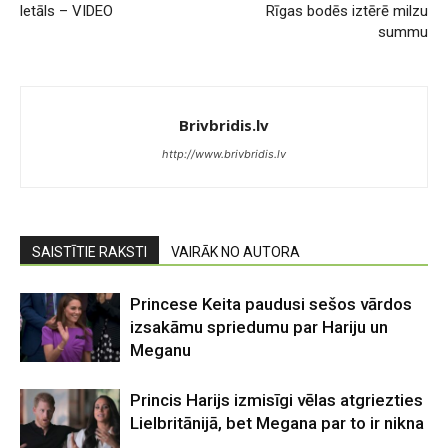
letāls – VIDEO
Rīgas bodēs iztērē milzu
summu
Brivbridis.lv
http://www.brivbridis.lv
SAISTĪTIE RAKSTI
VAIRĀK NO AUTORA
Princese Keita paudusi sešos vārdos
izsakāmu spriedumu par Hariju un
Meganu
Princis Harijs izmisīgi vēlas atgriezties
Lielbritānijā, bet Megana par to ir nikna