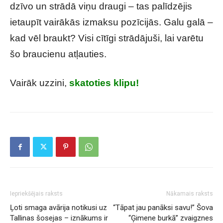
dzīvo un strādā viņu draugi – tas palīdzējis
ietaupīt vairākās izmaksu pozīcijās. Galu galā –
kad vēl braukt? Visi cītīgi strādājuši, lai varētu
šo braucienu atļauties.
Vairāk uzzini,
skatoties klipu!
Iepriekšējais raksts
Nākamais raksts
Ļoti smaga avārija notikusi uz
“Tāpat jau panāksi savu!” Šova
Tallinas šosejas – iznākums ir
“Ģimene burkā” zvaigznes