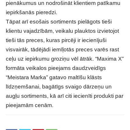
pienākumus un nodrošināt klientiem patīkamu
iepirkšanās pieredzi.
Tāpat arī esošais sortiments pielāgots tieši
klientu vajadzībām, veikalu plauktos izvietojot
tieši tās preces, kuras pircēji ir iecienījuši
visvairāk, tādējādi iemīļotās preces varēs rast
ceļu uz iepirkumu groziņu vēl ātrāk. “Maxima X”
formāta veikalos pieejams daudzveidīgs
“Meistara Marka” gatavo maltīšu klāsts
līdzņemšanai, bagātīgs svaigo dārzeņu un
augļu sortiments, kā arī citi iecienīti produkti par
pieejamām cenām.