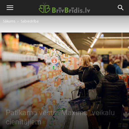
Sākums
Sabiedrība
Patīkama vēsts “Maxima” veikalu
cienītājiem