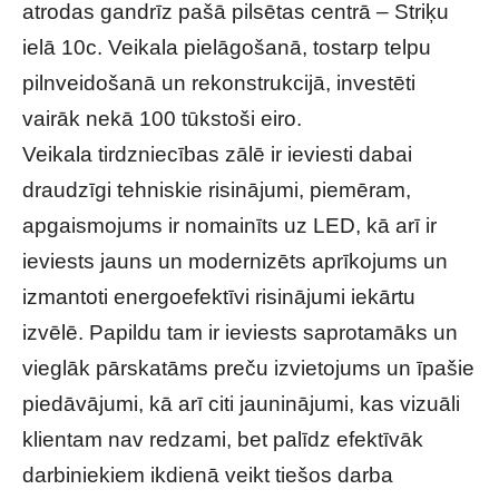
atrodas gandrīz pašā pilsētas centrā – Striķu
ielā 10c. Veikala pielāgošanā, tostarp telpu
pilnveidošanā un rekonstrukcijā, investēti
vairāk nekā 100 tūkstoši eiro.
Veikala tirdzniecības zālē ir ieviesti dabai
draudzīgi tehniskie risinājumi, piemēram,
apgaismojums ir nomainīts uz LED, kā arī ir
ieviests jauns un modernizēts aprīkojums un
izmantoti energoefektīvi risinājumi iekārtu
izvēlē. Papildu tam ir ieviests saprotamāks un
vieglāk pārskatāms preču izvietojums un īpašie
piedāvājumi, kā arī citi jauninājumi, kas vizuāli
klientam nav redzami, bet palīdz efektīvāk
darbiniekiem ikdienā veikt tiešos darba