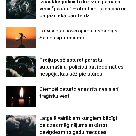
Izsauktie policisti drīz vien pamana
vecu “pasātu” – atradumi tā salonā un
bagāžniekā pārsteidz
Latvijā būs novērojams iespaidīgs
Saules aptumsums
Preiļu pusē apturot parastu
automašīnu, policisti pat iedomāties
nespēja, kas sēž pie stūres!
Diemžēl ceturtdienas rīts nesis arī
traģisku vēsti
Latgalē vairākiem kungiem bēdīgi
beidzas mēģinājums atkārtot
deviņdesmito gadu metodes