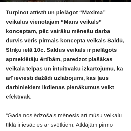
Raksta autors
Brivbridis.lv
-
11/12/2022
Turpinot attīstīt un pielāgot “Maxima”
veikalus vienotajam “Mans veikals”
konceptam, pēc vairāku mēnešu darba
durvis vēris pirmais koncepta veikals Saldū,
Striķu ielā 10c. Saldus veikals ir pielāgots
apmeklētāju ērtībām, paredzot plašākas
veikala telpas un intuitīvāku izkārtojumu, kā
arī ieviesti dažādi uzlabojumi, kas ļaus
darbiniekiem ikdienas pienākumus veikt
efektīvāk.
“Gada noslēdzošais mēnesis arī mūsu veikalu
tīklā ir iesācies ar svētkiem. Atklājām pirmo