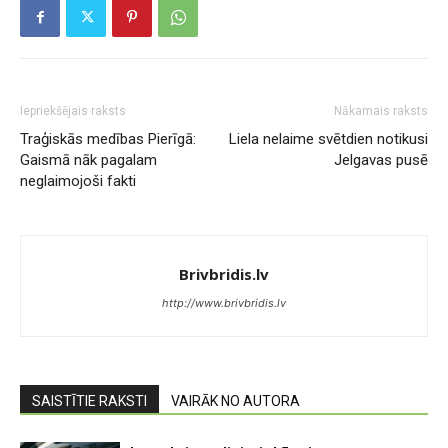
Iepriekšējais raksts
Nākamais raksts
Traģiskās medības Pierīgā:
Liela nelaime svētdien notikusi
Gaismā nāk pagalam
Jelgavas pusē
neglaimojoši fakti
Brivbridis.lv
http://www.brivbridis.lv
SAISTĪTIE RAKSTI
VAIRĀK NO AUTORA