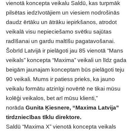
vienotā koncepta veikalu Saldū, kas turpmāk
pilsētas iedzīvotājiem un viesiem nodrošinās
daudz ērtāku un ātrāku iepirkšanos, atrodot
veikalā visu nepieciešamo svētku sajūtas
radīšanai un gardu maltīšu pagatavošanai.
Šobrīd Latvijā ir pielāgoti jau 85 vienotā “Mans
veikals” koncepta “Maxima” veikali un līdz gada
beigām jaunajam konceptam būs pielāgoti teju
90 veikali. Mums ir patiess prieks, ka jauno
veikalu formātu atzinīgi novērtē ne tikai mūsu
kolēģi veikalos, bet arī mūsu klienti,”
norāda
Gunita Ķiesnere, “Maxima Latvija”
tirdzniecības tīklu direktore.
Saldū “Maxima X” vienotā koncepta veikals