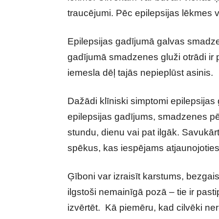
traucējumi. Pēc epilepsijas lēkmes 
Epilepsijas gadījumā galvas smadze
gadījumā smadzenes gluži otrādi ir
iemesla dēļ tajās nepieplūst asinis.
Dažādi klīniski simptomi epilepsijas 
epilepsijas gadījums, smadzenes pē
stundu, dienu vai pat ilgāk. Savukārt
spēkus, kas iespējams atjaunojoties 
Ģīboni var izraisīt karstums, bezgai
ilgstoši nemainīgā pozā – tie ir pasti
izvērtēt. Kā piemēru, kad cilvēki ne