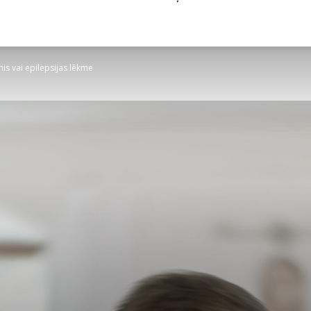
s vai epilepsijas lēkme