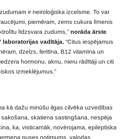
zudumam ir neiroloģiska izcelsme. To var
es traucējumi, piemēram, zems cukura līmenis
ktrolītu līdzsvara zudums,”
norāda ārste
 laboratorijas vadītāja.
“Citus iespējamus
mēram, dzelzs, feritīna, B12 vitamīna un
edzera hormonu, aknu, nieru rādītāji un citi
oģiskos izmeklējumus.”
ama kā dažu minūšu ilgas cilvēka uzvedības
 sakošana, skatiena sastingšana, nespēja
na, ka, visticamāk, novērojama, epileptiska
 ķermeņa puses notirpums, valodas