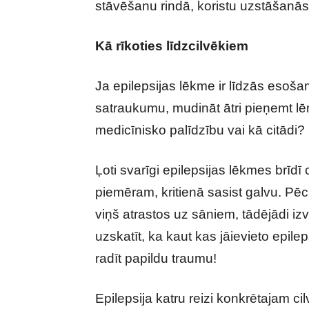
stāvēšanu rindā, koristu uzstāšanās 
Kā rīkoties līdzcilvēkiem
Ja epilepsijas lēkme ir līdzās esoša
satraukumu, mudināt ātri pieņemt l
medicīnisko palīdzību vai kā citādi?
Ļoti svarīgi epilepsijas lēkmes brīdī
piemēram, kritienā sasist galvu. Pēc
viņš atrastos uz sāniem, tādējādi iz
uzskatīt, ka kaut kas jāievieto epilep
radīt papildu traumu!
Epilepsija katru reizi konkrētajam ci