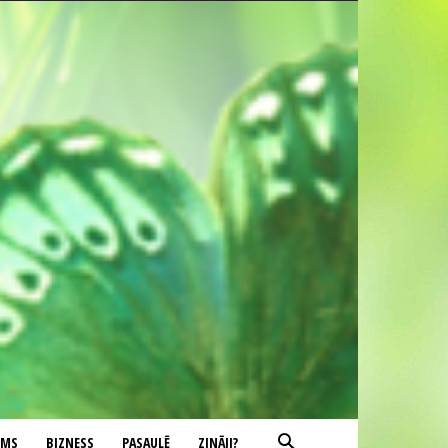
UMS
BIZNESS
PASAULĒ
ZINĀJI?