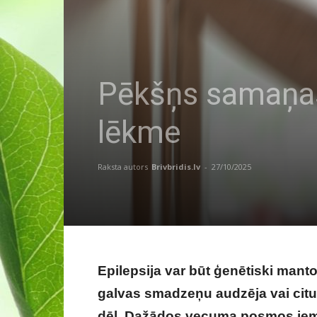
Pēkšņs samaņas
lēkme
Raksta autors
Brivbridis.lv
-
27/10/2025
Epilepsija var būt ģenētiski manto
galvas smadzeņu audzēja vai cit
dēļ. Dažādos vecuma posmos iemesl