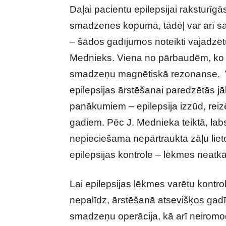
Daļai pacientu epilepsijai raksturīg
smadzenes kopumā, tādēļ var arī s
– šādos gadījumos noteikti vajadzē
Mednieks. Viena no pārbaudēm, ko ā
smadzeņu magnētiskā rezonanse. Va
epilepsijas ārstēšanai paredzētās jāl
panākumiem – epilepsija izzūd, rei
gadiem. Pēc J. Mednieka teiktā, labs 
nepieciešama nepārtraukta zāļu liet
epilepsijas kontrole – lēkmes neatkā
Lai epilepsijas lēkmes varētu kontro
nepalīdz, ārstēšanā atsevišķos gadī
smadzeņu operācija, kā arī neiromodu