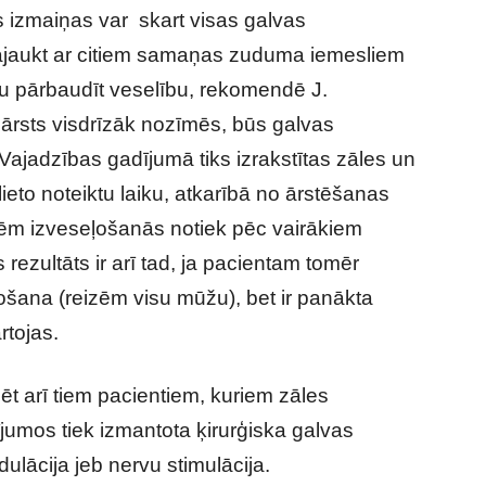
ās izmaiņas var skart visas galvas
ajaukt ar citiem samaņas zuduma iemesliem
tu pārbaudīt veselību, rekomendē J.
rsts visdrīzāk nozīmēs, būs galvas
jadzības gadījumā tiks izrakstītas zāles un
ieto noteiktu laiku, atkarībā no ārstēšanas
zēm izveseļošanās notiek pēc vairākiem
rezultāts ir arī tad, ja pacientam tomēr
ošana (reizēm visu mūžu), bet ir panākta
rtojas.
lēt arī tiem pacientiem, kuriem zāles
jumos tiek izmantota ķirurģiska galvas
lācija jeb nervu stimulācija.