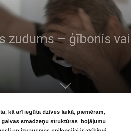
 zudums – ģībonis vai 
ta, kā arī iegūta dzīves laikā, piemēram,
u galvas smadzeņu struktūras bojājumu
i un izpausmes epilepsijai ir atšķirīgi,