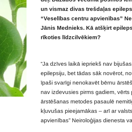
un vismaz divas trešdaļas epilepsi
“Veselības centru apvienības” Nei
Jānis Mednieks. Kā atšķirt epilep
rīkoties līdzcilvēkiem?
Pēkšņs sam
lēkme
“Ja dzīves laikā iepriekš nav bijušas
epilepsiju, bet tādas sāk novērot, not
īpaši svarīgi nenokavēt bērnu ārstē
nav izdevusies pirms gadiem, vērts p
ārstēšanas metodes pasaulē nemitīgi 
kļuvušas pieejamākas – arī ar valst
apvienības” Neiroloģijas dienesta va