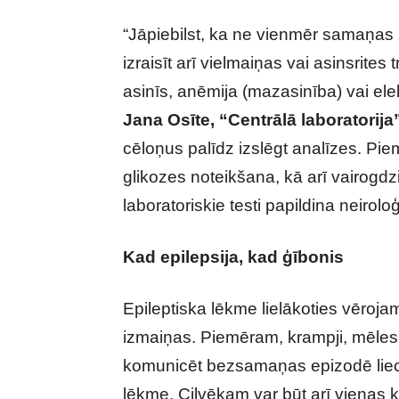
“Jāpiebilst, ka ne vienmēr samaņas 
izraisīt arī vielmaiņas vai asinsrit
asinīs, anēmija (mazasinība) vai ele
Jana Osīte, “Centrālā laboratorija”
cēloņus palīdz izslēgt analīzes. Pie
glikozes noteikšana, kā arī vairogdzi
laboratoriskie testi papildina neirol
Kad epilepsija, kad ģībonis
Epileptiska lēkme lielākoties vēroj
izmaiņas. Piemēram, krampji, mēles
komunicēt bezsamaņas epizodē lieci
lēkme. Cilvēkam var būt arī vienas