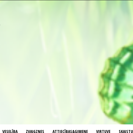
VESELĪBA
ZVAIGZNES
ATTIECĪBAS&ĢIMENE
VIRTUVE
SKAIST