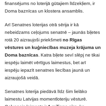
finansējums no loterijā gūtajiem līdzekļiem, ir
Doma baznīcas un klostera ansamblis.
Arī Senatnes loterijas otrā sērija ir kā
nebeidzams ceļojums senatnē – jaunās biļetes
rotā 20 aizraujoši priekšmeti
no Rīgas
vēstures un kuģniecības muzeja krājuma un
Doma baznīcas
. Katra biļete sevī slēpj ne tikai
iespēju laimēt vērtīgus laimestus, bet arī
iespēju iepazīt senatnes liecības jaunā un
aizraujošā veidā.
Senatnes loterija piedāvā līdz šim lielāko
laimestu Latvijas momentloteriju vēsturē.