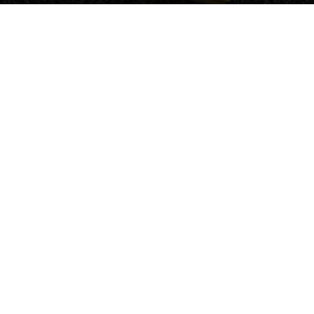
Photo by
Stock Birken
on
Unsplash