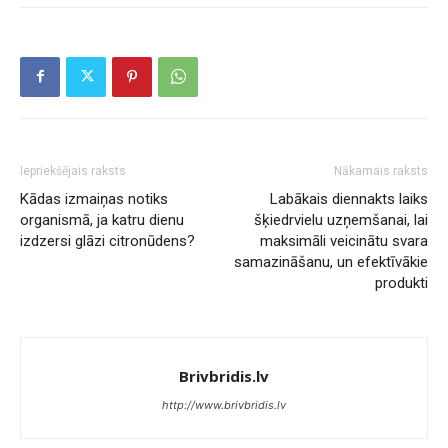
Iepriekšējais raksts
Nākamais raksts
Kādas izmaiņas notiks
Labākais diennakts laiks
organismā, ja katru dienu
šķiedrvielu uzņemšanai, lai
izdzersi glāzi citronūdens?
maksimāli veicinātu svara
samazināšanu, un efektīvākie
produkti
Brivbridis.lv
http://www.brivbridis.lv