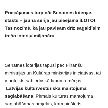
Priecājamies turpināt Senatnes loterijas
stāstu – jaunā sērija jau pieejama iLOTO!
Tas nozīmē, ka jau pavisam drīz sagaidīsim
trešo loteriju miljonāru.
Pērn divi latvieši
šādā veidā kļuva par miljonāriem. Kurš būs
trešais?
Senatnes loterijas tapusi pēc Finanšu
ministrijas un Kultūras ministrijas iniciatīvas, tai
ir noteikts sabiedriskā labuma mērķis –
Latvijas kultūrvēsturiskā mantojuma
saglabāšana
. Pirmais kultūras mantojuma
saglabāšanas projekts, kam piešķirts