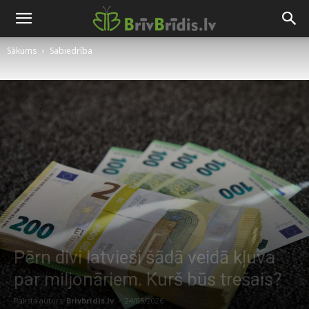
Sākums
Sabiedrība
Pērn divi latvieši šādā veidā kļuva
par miljonāriem. Kurš būs trešais?
Raksta autors
Brivbridis.lv
-
24/05/2026