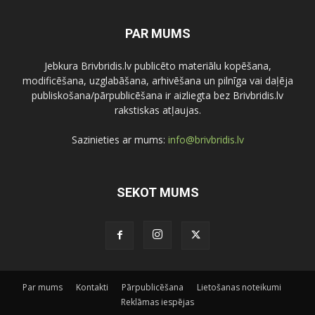
PAR MUMS
Jebkura Brivbridis.lv publicēto materiālu kopēšana,
modificēšana, uzglabāšana, arhivēšana un pilnīga vai daļēja
publiskošana/pārpublicēšana ir aizliegta bez Brivbridis.lv
rakstiskas atļaujas.
Sazinieties ar mums:
info@brivbridis.lv
SEKOT MUMS
Par mums
Kontakti
Pārpublicēšana
Lietošanas noteikumi
Reklāmas iespējas