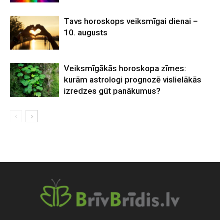
Tavs horoskops veiksmīgai dienai –
10. augusts
Veiksmīgākās horoskopa zīmes:
kurām astrologi prognozē vislielākās
izredzes gūt panākumus?