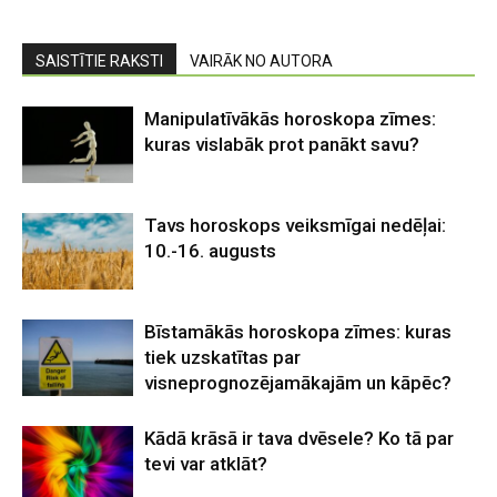
SAISTĪTIE RAKSTI
VAIRĀK NO AUTORA
Manipulatīvākās horoskopa zīmes:
kuras vislabāk prot panākt savu?
Tavs horoskops veiksmīgai nedēļai:
10.-16. augusts
Bīstamākās horoskopa zīmes: kuras
tiek uzskatītas par
visneprognozējamākajām un kāpēc?
Kādā krāsā ir tava dvēsele? Ko tā par
tevi var atklāt?