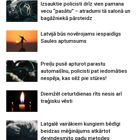
Izsauktie policisti drīz vien pamana
vecu “pasātu” – atradumi tā salonā un
bagāžniekā pārsteidz
Latvijā būs novērojams iespaidīgs
Saules aptumsums
Preiļu pusē apturot parastu
automašīnu, policisti pat iedomāties
nespēja, kas sēž pie stūres!
Diemžēl ceturtdienas rīts nesis arī
traģisku vēsti
Latgalē vairākiem kungiem bēdīgi
beidzas mēģinājums atkārtot
deviņdesmito gadu metodes