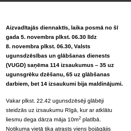
Aizvadītajās diennaktīs, laika posmā no šī
gada 5. novembra plkst. 06.30 līdz
8. novembra plkst. 06.30, Valsts
ugunsdzēsības un glābšanas dienests
(VUGD) saņēma 114 izsaukumus – 35 uz
ugunsgrēku dzēšanu, 65 uz glābšanas
darbiem, bet 14 izsaukumi bija maldinājumi.
Vakar plkst. 22.42 ugunsdzēsēji glābēji
steidzās uz izsaukumu Rīgā, kur ar atklātu
2
liesmu dega dārza māja 10m
platībā.
Notikuma vietā tika atrasts viens bojāgājis