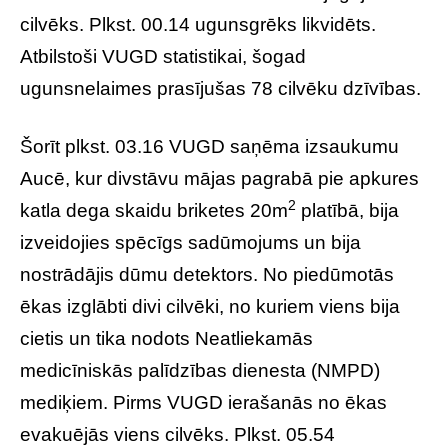
cilvēks. Plkst. 00.14 ugunsgrēks likvidēts.
Atbilstoši VUGD statistikai, šogad
ugunsnelaimes prasījušas 78 cilvēku dzīvības.
Šorīt plkst. 03.16 VUGD saņēma izsaukumu
Aucē, kur divstāvu mājas pagrabā pie apkures
2
katla dega skaidu briketes 20m
platībā, bija
izveidojies spēcīgs sadūmojums un bija
nostrādājis dūmu detektors. No piedūmotās
ēkas izglābti divi cilvēki, no kuriem viens bija
cietis un tika nodots Neatliekamās
medicīniskās palīdzības dienesta (NMPD)
mediķiem. Pirms VUGD ierašanās no ēkas
evakuējās viens cilvēks. Plkst. 05.54