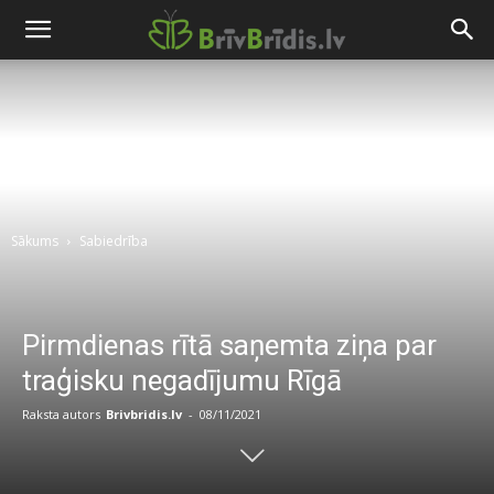
Sākums
Sabiedrība
Pirmdienas rītā saņemta ziņa par
traģisku negadījumu Rīgā
Raksta autors
Brivbridis.lv
-
08/11/2021