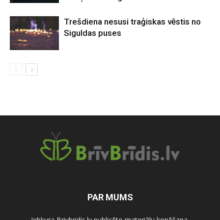
Trešdiena nesusi traģiskas vēstis no
Siguldas puses
PAR MUMS
Jebkura Brivbridis.lv publicēto materiālu kopēšana,