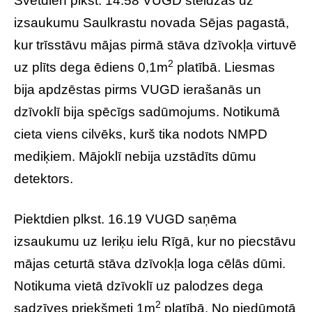
Svētdien plkst. 14.58 VUGD steidzās uz
izsaukumu Saulkrastu novada Sējas pagastā,
kur trīsstāvu mājas pirmā stāva dzīvokļa virtuvē
2
uz plīts dega ēdiens 0,1m
platībā. Liesmas
bija apdzēstas pirms VUGD ierašanās un
dzīvoklī bija spēcīgs sadūmojums. Notikumā
cieta viens cilvēks, kurš tika nodots NMPD
mediķiem. Mājoklī nebija uzstādīts dūmu
detektors.
Piektdien plkst. 16.19 VUGD saņēma
izsaukumu uz Ieriķu ielu Rīgā, kur no piecstāvu
mājas ceturtā stāva dzīvokļa loga cēlās dūmi.
Notikuma vietā dzīvoklī uz palodzes dega
2
sadzīves priekšmeti 1m
platībā. No piedūmotā