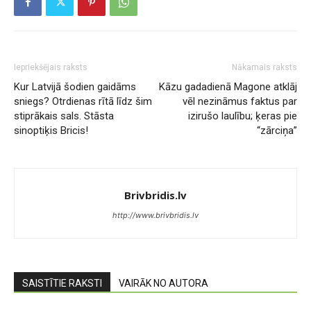
Iepriekšējais raksts
Nākamais raksts
Kur Latvijā šodien gaidāms
Kāzu gadadienā Magone atklāj
sniegs? Otrdienas rītā līdz šim
vēl nezināmus faktus par
stiprākais sals. Stāsta
izirušo laulību; ķeras pie
sinoptiķis Bricis!
“zārciņa”
Brivbridis.lv
http://www.brivbridis.lv
SAISTĪTIE RAKSTI
VAIRĀK NO AUTORA