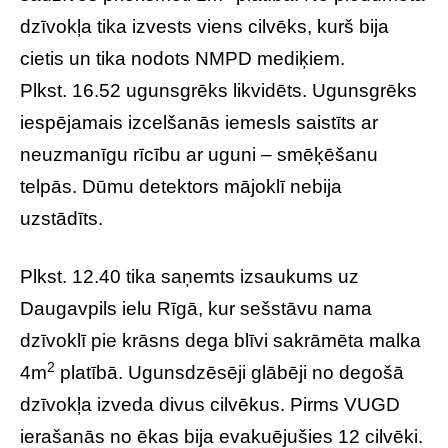
dzīvokļa tika izvests viens cilvēks, kurš bija
cietis un tika nodots NMPD mediķiem.
Plkst. 16.52 ugunsgrēks likvidēts. Ugunsgrēks
iespējamais izcelšanās iemesls saistīts ar
neuzmanīgu rīcību ar uguni – smēķēšanu
telpās. Dūmu detektors mājoklī nebija
uzstādīts.
Plkst. 12.40 tika saņemts izsaukums uz
Daugavpils ielu Rīgā, kur sešstāvu nama
dzīvoklī pie krāsns dega blīvi sakrāmēta malka
2
4m
platībā. Ugunsdzēsēji glābēji no degošā
dzīvokļa izveda divus cilvēkus. Pirms VUGD
ierašanās no ēkas bija evakuējušies 12 cilvēki.