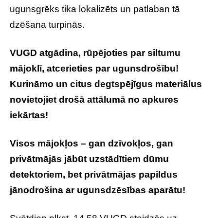
ugunsgrēks tika lokalizēts un patlaban tā
dzēšana turpinās.
VUGD atgādina, rūpējoties par siltumu
mājoklī, atcerieties par ugunsdrošību!
Kurināmo un citus degtspējīgus materiālus
novietojiet drošā attālumā no apkures
iekārtas!
Visos mājokļos – gan dzīvokļos, gan
privātmājās jābūt uzstādītiem dūmu
detektoriem, bet privātmājas papildus
jānodrošina ar ugunsdzēsības aparātu!