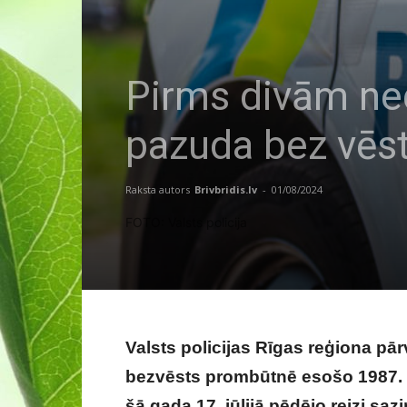
Pirms divām ned
pazuda bez vēs
Raksta autors
Brivbridis.lv
-
01/08/2024
FOTO: Valsts policija
Valsts policijas Rīgas reģiona pā
bezvēsts prombūtnē esošo 1987. g
šā gada 17. jūlijā pēdējo reizi saz