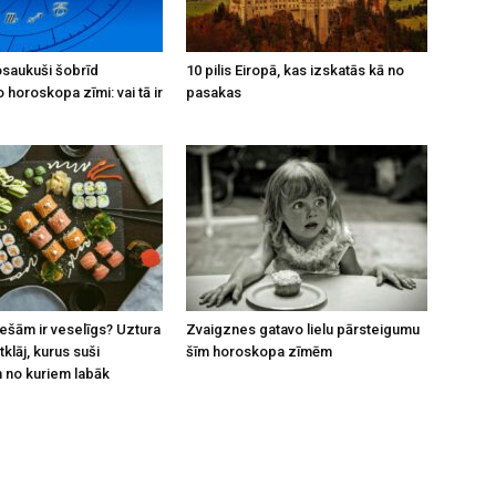
osaukuši šobrīd
10 pilis Eiropā, kas izskatās kā no
horoskopa zīmi: vai tā ir
pasakas
iešām ir veselīgs? Uztura
Zvaigznes gatavo lielu pārsteigumu
tklāj, kurus suši
šīm horoskopa zīmēm
n no kuriem labāk