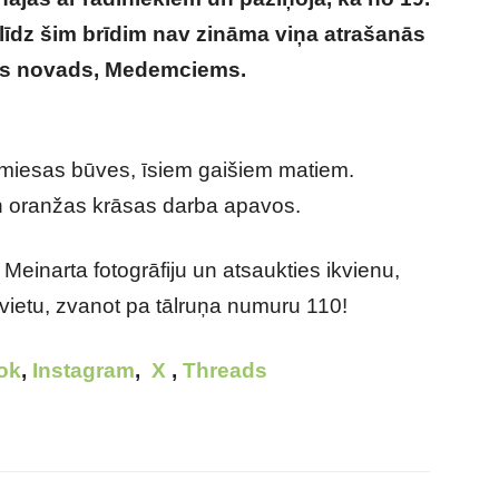
n līdz šim brīdim nav zināma viņa atrašanās
ines novads, Medemciems.
Pirms divām
pāju un pazuda bez vēsts
iesas būves, īsiem gaišiem matiem.
n oranžas krāsas darba apavos.
a Meinarta fotogrāfiju un atsaukties ikvienu,
vietu, zvanot pa tālruņa numuru 110!
ok
,
Instagram
,
X
,
Threads