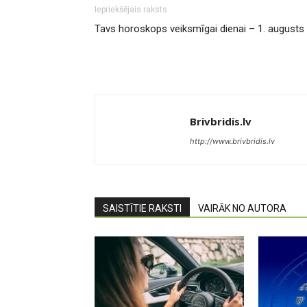
Iepriekšējais raksts
Tavs horoskops veiksmīgai dienai – 1. augusts
Brivbridis.lv
http://www.brivbridis.lv
SAISTĪTIE RAKSTI
VAIRĀK NO AUTORA