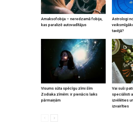
Amaksofobija – neredzamā fobija,
Astrologi n
kas paralizē autovadītājus
veiksmīgāko 
tavējā?
Visums sūta spēcīgu zīmi šīm
Vai suši pat
Zodiaka zīmēm: ir pienācis laiks
speciālisti a
pārmaiņām
izvēlēties u
izvairīties