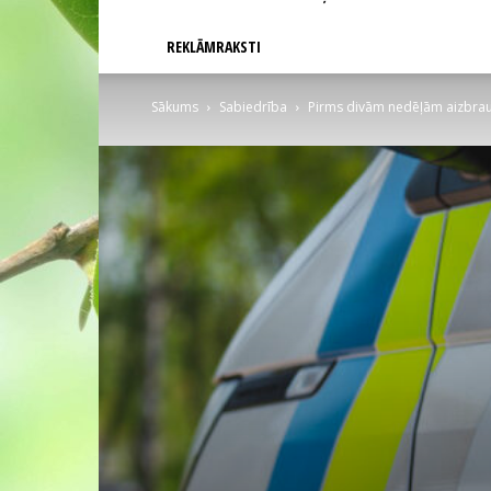
REKLĀMRAKSTI
Sākums
Sabiedrība
Pirms divām nedēļām aizbrauc