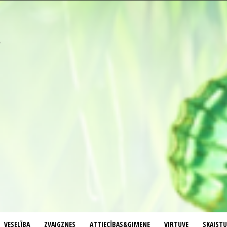
VESELĪBA
ZVAIGZNES
ATTIECĪBAS&ĢIMENE
VIRTUVE
SKAIST