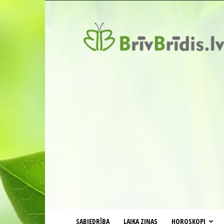
BrīvBrīdis.lv
SABIEDRĪBA
LAIKA ZIŅAS
HOROSKOPI