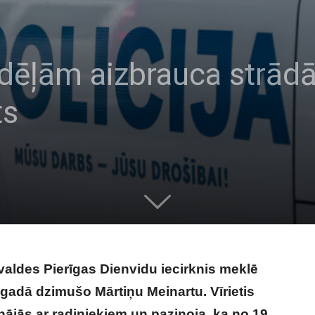
ēļām aizbrauca strādā
ts
rvaldes Pierīgas Dienvidu iecirknis meklē
adā dzimušo Mārtiņu Meinartu. Vīrietis
inājās ar radiniekiem un paziņoja, ka no 19.