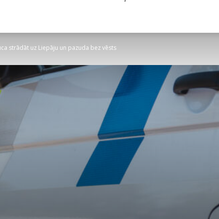
a strādāt uz Liepāju un pazuda bez vēsts