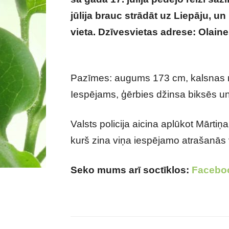
jūlija brauc strādāt uz Liepāju, u
vieta. Dzīvesvietas adrese: Ola
nedēļām aizbrauca strādāt uz Lie
Pazīmes: augums 173 cm, kalsnas m
Iespējams, ģērbies džinsa biksēs u
Valsts policija aicina aplūkot Mārtiņ
kurš zina viņa iespējamo atrašanās 
Seko mums arī soctīklos:
Facebo