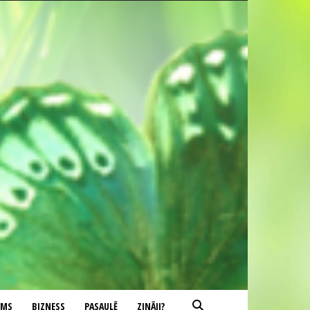
UMS
BIZNESS
PASAULĒ
ZINĀJI?