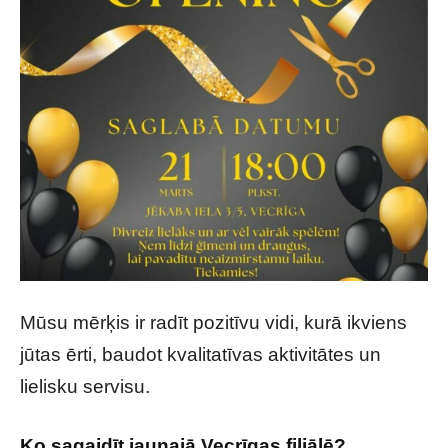
Mūsu mērķis ir radīt pozitīvu vidi, kurā ikviens
jūtas ērti, baudot kvalitatīvas aktivitātes un
lielisku servisu.
Ko sagaidīt jaunajā Vecrīgas filiālē?