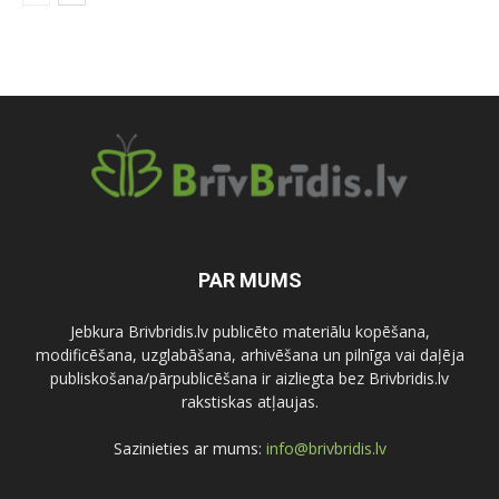
PAR MUMS
Jebkura Brivbridis.lv publicēto materiālu kopēšana,
modificēšana, uzglabāšana, arhivēšana un pilnīga vai daļēja
publiskošana/pārpublicēšana ir aizliegta bez Brivbridis.lv
rakstiskas atļaujas.
Sazinieties ar mums:
info@brivbridis.lv