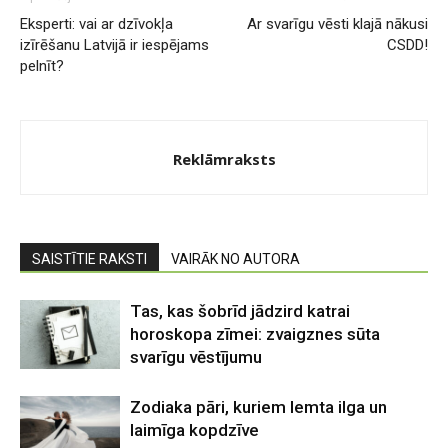
Eksperti: vai ar dzīvokļa
Ar svarīgu vēsti klajā nākusi
izīrēšanu Latvijā ir iespējams
CSDD!
pelnīt?
Reklāmraksts
SAISTĪTIE RAKSTI
VAIRĀK NO AUTORA
Tas, kas šobrīd jādzird katrai
horoskopa zīmei: zvaigznes sūta
svarīgu vēstījumu
Zodiaka pāri, kuriem lemta ilga un
laimīga kopdzīve