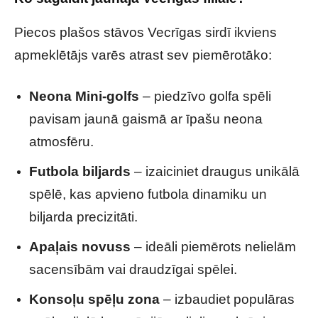
Piecos plašos stāvos Vecrīgas sirdī ikviens
apmeklētājs varēs atrast sev piemērotāko:
Neona Mini-golfs
– piedzīvo golfa spēli
pavisam jaunā gaismā ar īpašu neona
atmosfēru.
Futbola biljards
– izaiciniet draugus unikālā
spēlē, kas apvieno futbola dinamiku un
biljarda precizitāti.
Apaļais novuss
– ideāli piemērots nelielām
sacensībām vai draudzīgai spēlei.
Konsoļu spēļu zona
– izbaudiet populāras