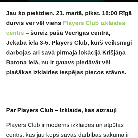
Foto:Players Club
Jau šo piektdien, 21. martā, plkst. 18:00 Rīgā
durvis ver vēl viens
Players Club izklaides
centrs
– šoreiz pašā Vecrīgas centrā,
Jēkaba ielā 3-5. Players Club, kurš veiksmīgi
darbojas arī savā pirmajā lokācijā Krišjāņa
Barona ielā, nu ir gatavs piedāvāt vēl
plašākas izklaides iespējas piecos stāvos.
Players Club – Tavs jaunais izklaides centrs
Vecrīgā!
Par Players Club – Izklaide, kas aizrauj!
Players Club ir moderns izklaides un atpūtas
centrs, kas jau kopš savas darbības sākuma ir