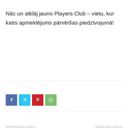
Nāc un atklāj jauno Players Club – vietu, kur
katrs apmeklējums pārvēršas piedzīvojumā!
Players Club – Tavs jaunais izklaides centrs
Vecrīgā!
Iepriekšējais raksts
Nākamais raksts