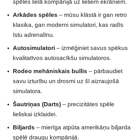
spēles lielā kompānijā uz lieliem ekrāniem.
Arkādes spēles
– mūsu klāstā ir gan retro
klasika, gan moderni simulatori, kas radīs
īstu adrenalīnu.
Autosimulatori
– izmēģiniet savus spēkus
kvalitatīvos autosacīkšu simulatoros.
Rodeo mehāniskais bullis
– pārbaudiet
savu izturību un drosmi uz šī aizraujošā
simulatora.
Šautriņas (Darts)
– precizitātes spēle
lieliskai izklaidei.
Biljards
– mierīga atpūta amerikāņu biljarda
spēlē draugu kompānijā.