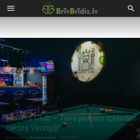
Sākums
Reklāmraksti
Players Club – Tavs jaunais izklaides
centrs Vecrīgā!
Raksta autors
Reklāmraksts
-
21/03/2025