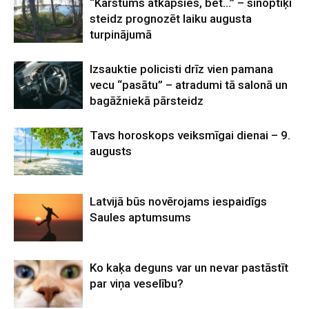
“Karstums atkāpsies, bet…” – sinoptiķi
steidz prognozēt laiku augusta
turpinājumā
Izsauktie policisti drīz vien pamana
vecu “pasātu” – atradumi tā salonā un
bagāžniekā pārsteidz
Tavs horoskops veiksmīgai dienai – 9.
augusts
Latvijā būs novērojams iespaidīgs
Saules aptumsums
Ko kaķa deguns var un nevar pastāstīt
par viņa veselību?