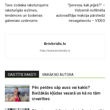
Tavs zodiaka raksturojums:
“Ģerevņa, kak jeģeš?” –
raksturīgās iezīmes,
Vidzemē nofilmēta
tendences un šodienas
autovadītāja reakcija pārsteidz
galvenais uzdevums
nesagatavotu – VIDEO
Brivbridis.lv
http://www.brivbridis.lv
SAISTĪTIE RAKSTI
VAIRĀK NO AUTORA
Pēc peldes sāp auss vai kakls?
Biežākās kļūdas vasarā un kā no tām
izvairīties