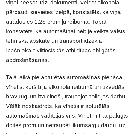
viņai neesot līdzi dokumenti. Veicot alkohola
pārbaudi sievietes izelpā, konstatēts, ka viņa
atradusies 1,28 promiļu reibumā. Tāpat
konstatēts, ka automašīnai nebija veikta valsts
tehniskā apskate un transportlīdzekļa
īpašnieka civiltiesiskās atbildības obligātās
apdrošināšanas.
Tajā laikā pie apturētās automašīnas pienāca
vīrietis, kurš bija alkohola reibumā un uzvedās
bravūrīgi un izaicinoši, traucējot policijas darbu.
Vēlāk noskaidrots, ka vīrietis ir apturētās
automašīnas vadītājas vīrs. Vīrietim tika palūgts
doties prom un netraucēt likumsargu darbu, uz