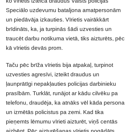
ko vīrietis izteica draudus Valsts policijas
Speciālo uzdevumu bataljona amatpersonām
un piedāvāja izkauties. Vīrietis vairākkārt
brīdināts, ka, ja turpinās šādi uzvesties un
traucēt darbu notikuma vietā, tiks aizturēts, pēc
kā vīrietis devās prom.
Taču pēc brīža vīrietis bija atpakaļ, turpinot
uzvesties agresīvi, izteikt draudus un
ļaunprātīgi nepakļauties policijas darbinieku
prasībām. Turklāt, runājot ar kādu cilvēku pa
telefonu, draudēja, ka atnāks vēl kāda persona
un izmētās policistus pa zemi. Kad tika
pieņemts lēmumu vīrieti aizturēt, viņš centās
aizbēgt. Pēc aizturēšanas vīrietis nogādāts