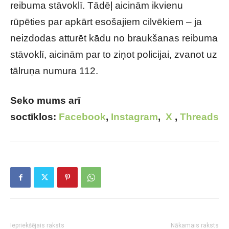
reibuma stāvoklī. Tādēļ aicinām ikvienu
rūpēties par apkārt esošajiem cilvēkiem – ja
neizdodas atturēt kādu no braukšanas reibuma
stāvoklī, aicinām par to ziņot policijai, zvanot uz
tālruņa numura 112.
Seko mums arī
soctīklos:
Facebook
,
Instagram
,
X
,
Threads
Iepriekšējais raksts
Nākamais raksts