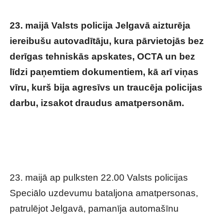
23. maijā Valsts policija Jelgavā aizturēja
iereibušu autovadītāju, kura pārvietojās bez
derīgas tehniskās apskates, OCTA un bez
līdzi paņemtiem dokumentiem, kā arī viņas
vīru, kurš bija agresīvs un traucēja policijas
darbu, izsakot draudus amatpersonām.
Policija Jelgavā aiztur iereibušu
autovadītāju; viņas agresīvais vīrs
policistiem izsaka piedāvājumu
23. maijā ap pulksten 22.00 Valsts policijas
Speciālo uzdevumu bataljona amatpersonas,
patrulējot Jelgavā, pamanīja automašīnu