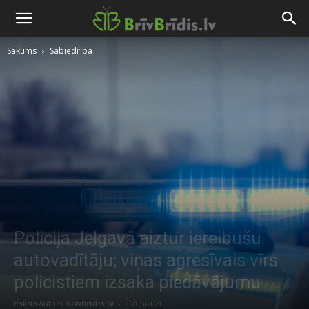
Sākums
Sabiedrība
Policija Jelgavā aiztur iereibušu
autovadītāju; viņas agresīvais vīrs
policistiem izsaka piedāvājumu
Raksta autors
Brivbridis.lv
-
26/05/2026