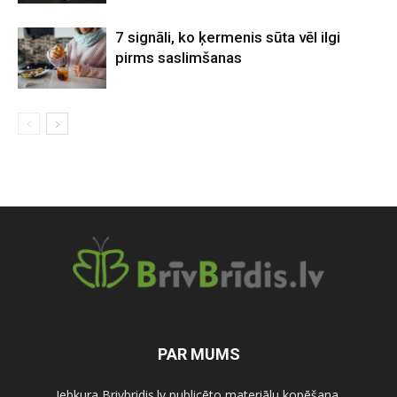
7 signāli, ko ķermenis sūta vēl ilgi
pirms saslimšanas
PAR MUMS
Jebkura Brivbridis.lv publicēto materiālu kopēšana,