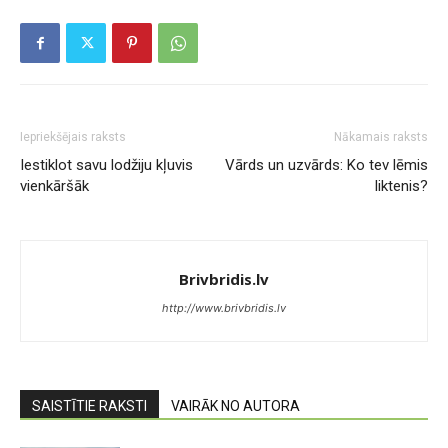
Iepriekšējais raksts
Nākamais raksts
Iestiklot savu lodžiju kļuvis
Vārds un uzvārds: Ko tev lēmis
vienkāršāk
liktenis?
Brivbridis.lv
http://www.brivbridis.lv
SAISTĪTIE RAKSTI
VAIRĀK NO AUTORA