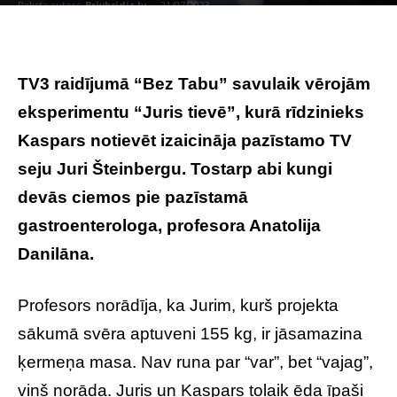
Raksta autors
Brivbridis.lv
-
21/07/2023
TV3 raidījumā “Bez Tabu” savulaik vērojām
eksperimentu “Juris tievē”, kurā rīdzinieks
Kaspars notievēt izaicināja pazīstamo TV
seju Juri Šteinbergu. Tostarp abi kungi
devās ciemos pie pazīstamā
gastroenterologa, profesora Anatolija
Danilāna.
Profesors norādīja, ka Jurim, kurš projekta
sākumā svēra aptuveni 155 kg, ir jāsamazina
ķermeņa masa. Nav runa par “var”, bet “vajag”,
viņš norāda. Juris un Kaspars tolaik ēda īpaši