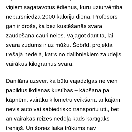
viņiem sagatavotus ēdienus, kuru uzturvērtība
nepārsniedza 2000 kaloriju dienā. Profesors
gan ir drošs, ka bez kustēšanās svara
zaudēšana cauri neies. Vajagot darīt tā, lai
svara zudums ir uz mūžu. Šobrīd, projekta
trešajā nedēļā, katrs no dalībniekiem zaudējis
vairākus kilogramus svara.
Danilāns uzsver, ka būtu vajadzīgas ne vien
papildus ikdienas kustības – kāpšana pa
kāpnēm, vairāku kilometru veikšana ar kājām
nevis auto vai sabiedrisko transportu utt., bet
arī vairākas reizes nedēļā kāds kārtīgāks
treniņš. Un šoreiz laika trūkums nav