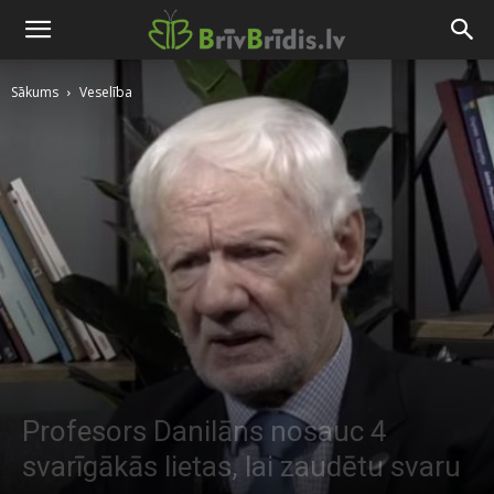
Sākums
Veselība
Profesors Danilāns nosauc 4
svarīgākās lietas, lai zaudētu svaru