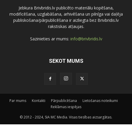
Jebkura Brivbridis.lv publicēto materiālu kopēšana,
modificēšana, uzglabāšana, arhivēšana un pilnīga vai daļēja
publiskošana/pārpublicēšana ir aizliegta bez Brivbridis.lv
rakstiskas atļaujas.
Sazinieties ar mums:
info@brivbridis.lv
SEKOT MUMS
Par mums
Kontakti
Pārpublicēšana
Lietošanas noteikumi
Reklāmas iespējas
© 2012 - 2024, SIA MC Media. Visas tiesības aizsargātas.