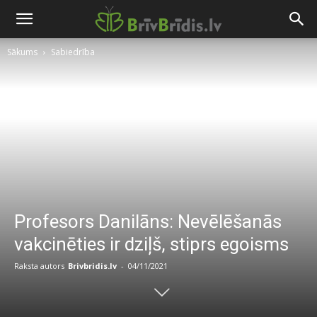
Sākums
Sabiedrība
Profesors Danilāns: Nevēlēšanās
vakcinēties ir dziļš, stiprs egoisms
Raksta autors
Brivbridis.lv
-
04/11/2021