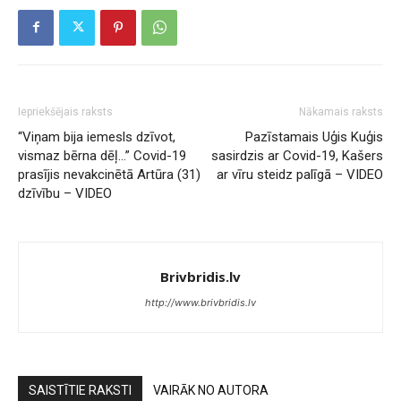
Iepriekšējais raksts
Nākamais raksts
“Viņam bija iemesls dzīvot,
Pazīstamais Uģis Kuģis
vismaz bērna dēļ…” Covid-19
sasirdzis ar Covid-19, Kašers
prasījis nevakcinētā Artūra (31)
ar vīru steidz palīgā – VIDEO
dzīvību – VIDEO
Brivbridis.lv
http://www.brivbridis.lv
SAISTĪTIE RAKSTI
VAIRĀK NO AUTORA