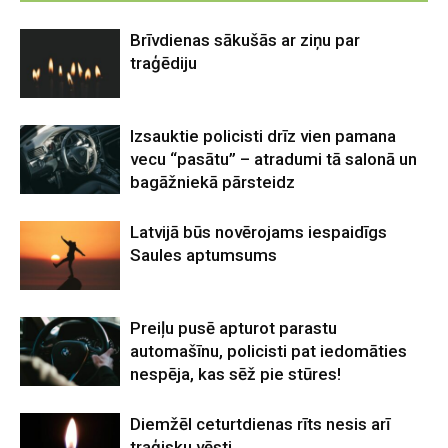
Brīvdienas sākušās ar ziņu par
traģēdiju
Izsauktie policisti drīz vien pamana
vecu “pasātu” – atradumi tā salonā un
bagāžniekā pārsteidz
Latvijā būs novērojams iespaidīgs
Saules aptumsums
Preiļu pusē apturot parastu
automašīnu, policisti pat iedomāties
nespēja, kas sēž pie stūres!
Diemžēl ceturtdienas rīts nesis arī
traģisku vēsti