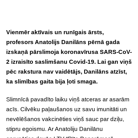
Vienmēr aktīvais un runīgais ārsts,
profesors Anatolijs Danilāns pērnā gada
izskaņā pārslimoja koronavīrusa SARS-CoV-
2 izraisīto saslimšanu Covid-19. Lai gan viņš
pēc rakstura nav vaidētājs, Danilāns atzīst,
ka slimības gaita bija ļoti smaga.
Slimnīcā pavadīto laiku viņš atceras ar asarām
acīs. Cilvēku paļaušanos uz savu imunitāti un
nevēlēšanos vakcinēties viņš sauc par dziļu,
stipru egoismu. Ar Anatoliju Danilānu