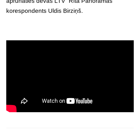
aprunāties devās LTV “Rīta Panorāmas”
korespondents Uldis Birziņš.