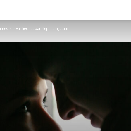
īmes, kas var liecināt par slepenām jūtām