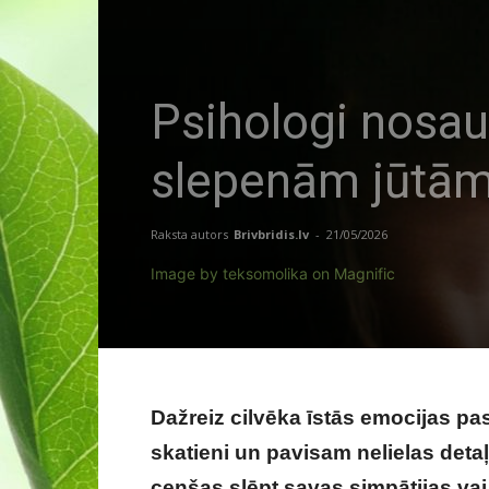
Psihologi nosau
slepenām jūtā
Raksta autors
Brivbridis.lv
-
21/05/2026
Image by teksomolika on Magnific
Dažreiz cilvēka īstās emocijas pa
skatieni un pavisam nelielas detaļ
cenšas slēpt savas simpātijas vai