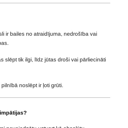
i ir bailes no atraidījuma, nedrošība vai
bas.
lēpt tik ilgi, līdz jūtas droši vai pārliecināti
nībā noslēpt ir ļoti grūti.
impātijas?