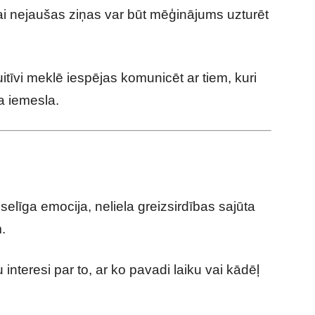
ai nejaušas ziņas var būt mēģinājums uzturēt
uitīvi meklē iespējas komunicēt ar tiem, kuri
ša iemesla.
selīga emocija, neliela greizsirdības sajūta
.
ku interesi par to, ar ko pavadi laiku vai kādēļ