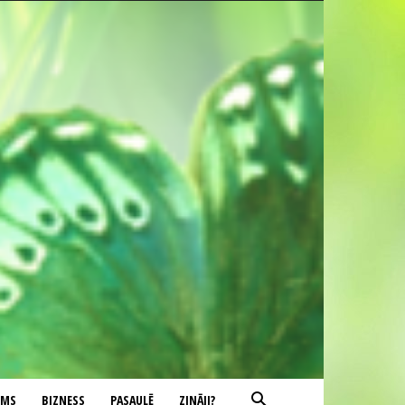
UMS
BIZNESS
PASAULĒ
ZINĀJI?