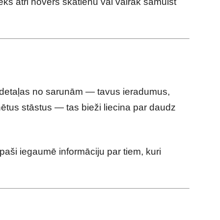
lvēks ātri novērš skatienu vai vairāk samulst
s detaļas no sarunām — tavus ieradumus,
nētus stāstus — tas bieži liecina par daudz
 īpaši iegaumē informāciju par tiem, kuri