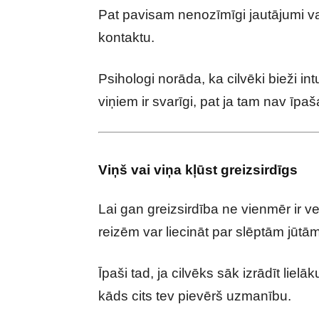
Pat pavisam nenozīmīgi jautājumi v
kontaktu.
Psihologi norāda, ka cilvēki bieži int
viņiem ir svarīgi, pat ja tam nav īpa
Viņš vai viņa kļūst greizsirdīgs
Lai gan greizsirdība ne vienmēr ir ve
reizēm var liecināt par slēptām jūtām
Īpaši tad, ja cilvēks sāk izrādīt lielā
kāds cits tev pievērš uzmanību.