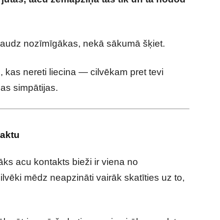
mes, kas var liecināt par slepenām jūtām
daudz nozīmīgākas, nekā sākumā šķiet.
 kas nereti liecina — cilvēkam pret tevi
gas simpātijas.
taktu
āks acu kontakts bieži ir viena no
vēki mēdz neapzināti vairāk skatīties uz to,