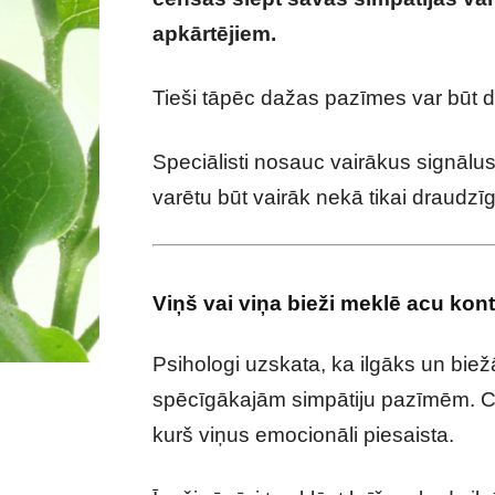
apkārtējiem.
Psihologi nosauc pazī
Tieši tāpēc dažas pazīmes var būt 
Speciālisti nosauc vairākus signālus,
varētu būt vairāk nekā tikai draudzī
Viņš vai viņa bieži meklē acu kon
Psihologi uzskata, ka ilgāks un biež
spēcīgākajām simpātiju pazīmēm. Cil
kurš viņus emocionāli piesaista.