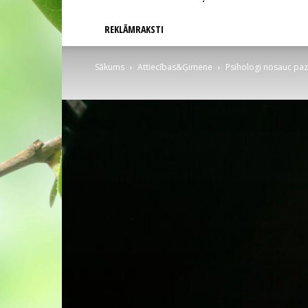
REKLĀMRAKSTI
Sākums
Attiecības&Ģimene
Psihologi nosauc paz