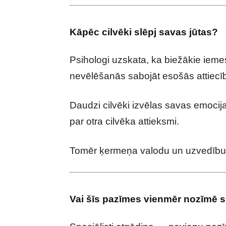
Kāpēc cilvēki slēpj savas jūtas?
Psihologi uzskata, ka biežākie iemesl
nevēlēšanās sabojāt esošās attiecī
Daudzi cilvēki izvēlas savas emocijas s
par otra cilvēka attieksmi.
Tomēr ķermeņa valodu un uzvedību pil
Vai šīs pazīmes vienmēr nozīmē s