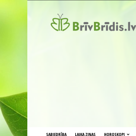
BrīvBrīdis.lv
SABIEDRĪBA
LAIKA ZIŅAS
HOROSKOPI