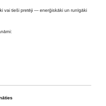
ki vai tieši pretēji — enerģiskāki un runīgāki
anāmi:
nāties