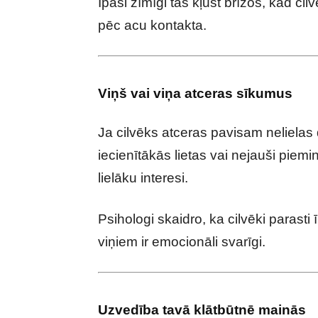
Īpaši zīmīgi tas kļūst brīžos, kad ci
pēc acu kontakta.
Viņš vai viņa atceras sīkumus
Ja cilvēks atceras pavisam neliela
iecienītākās lietas vai nejauši piemi
lielāku interesi.
Psihologi skaidro, ka cilvēki parasti
viņiem ir emocionāli svarīgi.
Uzvedība tavā klātbūtnē mainās