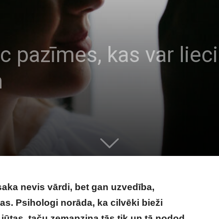
c pazīmes, kas var lieci
m
saka nevis vārdi, bet gan uzvedība,
as. Psihologi norāda, ka cilvēki bieži
 jūtas, taču zemapziņa tās tik un tā nodod