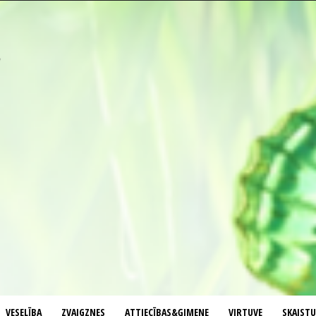
VESELĪBA
ZVAIGZNES
ATTIECĪBAS&ĢIMENE
VIRTUVE
SKAIST