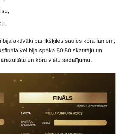
lsu,
su.
i bija aktīvāki par Ikšķiles saules kora faniem,
sfinālā vēl bija spēkā 50:50 skatītāju un
larezultātu un koru vietu sadalījumu.