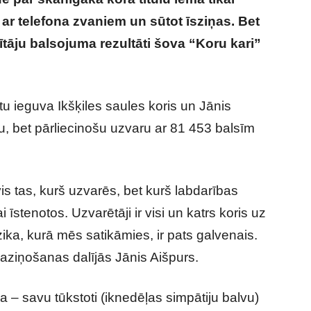
s ar telefona zvaniem un sūtot īsziņas. Bet
ītāju balsojuma rezultāti šova “Koru kari”
Koru kari” skatītāju balsojuma rezultāti
u ieguva Ikšķiles saules koris un Jānis
u, bet pārliecinošu uzvaru ar 81 453 balsīm
vis tas, kurš uzvarēs, bet kurš labdarības
 īstenotos. Uzvarētāji ir visi un katrs koris uz
zika, kurā mēs satikāmies, ir pats galvenais.
paziņošanas dalījās Jānis Aišpurs.
 – savu tūkstoti (iknedēļas simpātiju balvu)