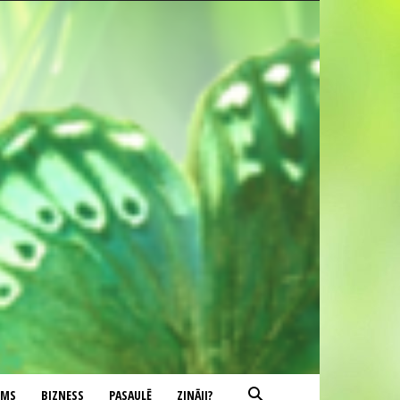
UMS
BIZNESS
PASAULĒ
ZINĀJI?