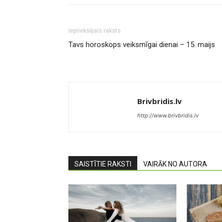
Iepriekšējais raksts
Tavs horoskops veiksmīgai dienai – 15. maijs
Brivbridis.lv
http://www.brivbridis.lv
SAISTĪTIE RAKSTI
VAIRĀK NO AUTORA