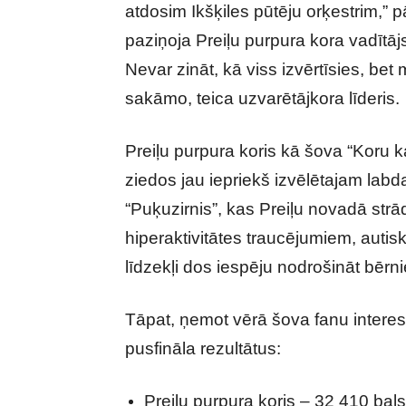
atdosim Ikšķiles pūtēju orķestrim,” pā
paziņoja Preiļu purpura kora vadītājs 
Nevar zināt, kā viss izvērtīsies, be
sakāmo, teica uzvarētājkora līderis.
Preiļu purpura koris kā šova “Koru k
ziedos jau iepriekš izvēlētajam lab
“Puķuzirnis”, kas Preiļu novadā str
hiperaktivitātes traucējumiem, auti
līdzekļi dos iespēju nodrošināt bērn
Tāpat, ņemot vērā šova fanu interesi
pusfināla rezultātus:
Preiļu purpura koris – 32 410 bals