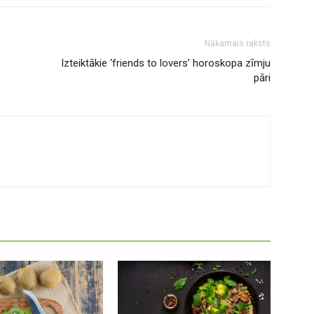
Nākamais raksts
Izteiktākie ‘friends to lovers’ horoskopa zīmju
pāri