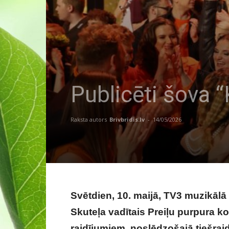
Publicēti šova “
Raksta autors
Brivbridis.lv
-
14/05/2026
Svētdien, 10. maijā, TV3 muzikālā 
Skuteļa vadītais Preiļu purpura ko
raidījumiem, noslēdzošajā tiešraid