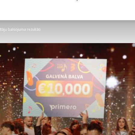
tītāju balsojuma rezultāti