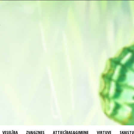
VESELĪBA
ZVAIGZNES
ATTIECĪBAS&ĢIMENE
VIRTUVE
SKAIST