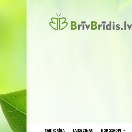
BrīvBrīdis.lv
SABIEDRĪBA
LAIKA ZIŅAS
HOROSKOPI