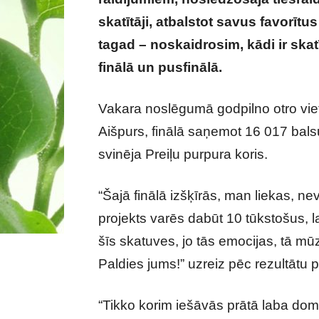
skatītāji, atbalstot savus favorītu
tagad – noskaidrosim, kādi ir skat
finālā un pusfinālā.
Publicēti šova “
Vakara noslēgumā godpilno otro viet
Aišpurs, finālā saņemot 16 017 bals
svinēja Preiļu purpura koris.
“Šajā finālā izšķīrās, man liekas, ne
projekts varēs dabūt 10 tūkstošus, lai
šīs skatuves, jo tās emocijas, tā mū
Paldies jums!” uzreiz pēc rezultātu 
“Tikko korim iešāvās prātā laba doma