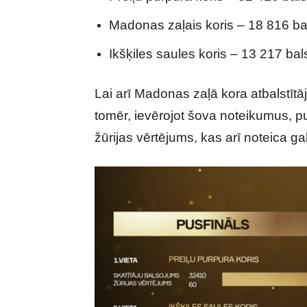
Madonas zaļais koris – 18 816 ba
Ikšķiles saules koris – 13 217 bal
Lai arī Madonas zaļā kora atbalstītāj
tomēr, ievērojot šova noteikumus, pu
žūrijas vērtējums, kas arī noteica ga