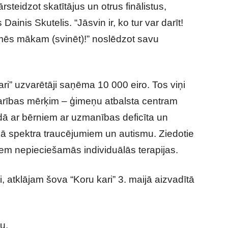
rsteidzot skatītājus un otrus finālistus,
Dainis Skutelis. “Jāsvin ir, ko tur var darīt!
t mēs mākam (svinēt)!” noslēdzot savu
ari” uzvarētāji saņēma 10 000 eiro. Tos viņi
darības mērķim – ģimeņu atbalsta centram
ādā ar bērniem ar uzmanības deficīta un
skā spektra traucējumiem un autismu. Ziedotie
iem nepieciešamās individuālās terapijas.
, atklājam šova “Koru kari” 3. maijā aizvadītā
u,