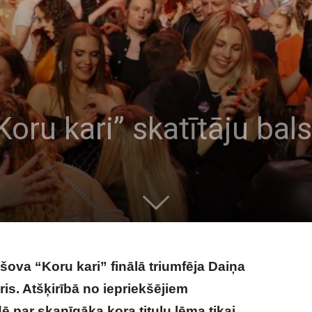
Koru kari” skatītāju bal
šova “Koru kari” finālā triumfēja Daiņa
ris. Atšķirībā no iepriekšējiem
ē par skanīgāka kora titulu lēma tikai