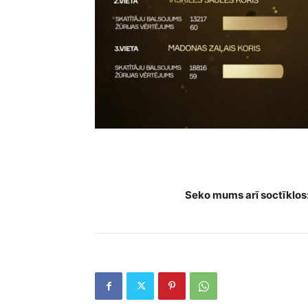
Publicēti šova “Koru kari” skatītāju 
Seko mums arī soctīklos