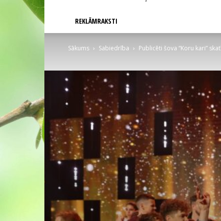
REKLĀMRAKSTI
Sākums
Sabiedrība
Publicēti šova “Koru kari” ska