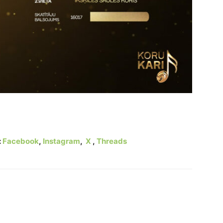
balsojuma rezultāti
:
Facebook
,
Instagram
,
X
,
Threads