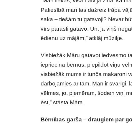
“Man liekas, visa Latvija zina, ka m
Patiesībā man tas dažreiz trāpa vājā
saka – tiešām tu gatavoji? Nevar būt! 
vīrs parasti gatavo. Un, ja viņš nega
ēdienu uz mājām,” atklāj mūziķe.
Visbiežāk Māru gatavot iedvesmo tas
iepriecina bērnus, piepildot viņu vē
visbiežāk mums ir tunča makaroni va
darbojamies ar tām. Man ir svarīgi, l
vēlmes, jo, piemēram, šodien viņi m
ēst,” stāsta Māra.
Bērnības garša – draugiem par g