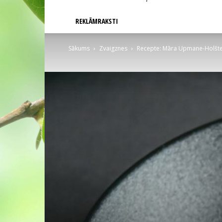
REKLĀMRAKSTI
Sākums
Zvaigznes
Recepte: Māra Upmane-Holšte