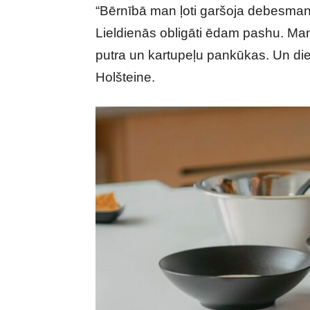
“Bērnībā man ļoti garšoja debesman
Lieldienās obligāti ēdam pashu. Man
putra un kartupeļu pankūkas. Un die
Holšteine.