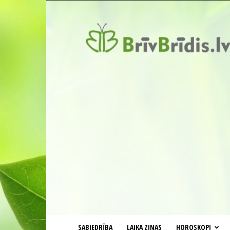
BrīvBrīdis.lv
SABIEDRĪBA
LAIKA ZIŅAS
HOROSKOPI