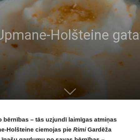
Upmane-Holšteine gata
 bērnības – tās uzjundī laimīgas atmiņas
ne-Holšteine ciemojas pie
Rimi
Gardēža
īpašu gardumu no savas bērnības –