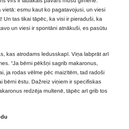
ans vīrs ir labākais pavārs mūsu ģimenē.
 vietā: esmu kaut ko pagatavojusi, un viesi
Un tas tikai tāpēc, ka visi ir pieraduši, ka
tavo un viesi ir spontāni atnākuši, es pasūtu
, kas atrodams ledusskapī. Viņa labprāt arī
lmes. “Ja bērni pēkšņi sagrib makaronus,
i, ja rodas vēlme pēc maizītēm, tad radoši
ai bērni ēstu. Dažreiz viņiem ir specifiskas
akaronus redzēja multenē, tāpēc arī grib tos
odu