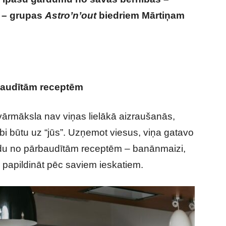
i – grupas
Astro’n’out
biedriem Mārtiņam
rbaudītām receptēm
ārmāksla nav viņas lielākā aizraušanās,
rbi būtu uz “jūs”. Uzņemot viesus, viņa gatavo
 kādu no pārbaudītām receptēm – banānmaizi,
ar papildināt pēc saviem ieskatiem.