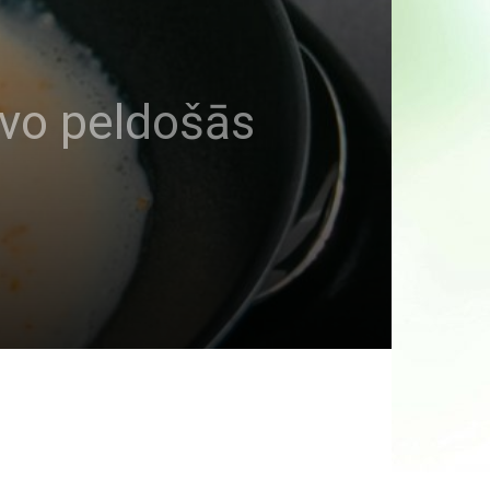
vo peldošās