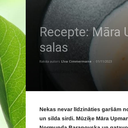
Recepte: Māra 
salas
Raksta autors
Līva Cimmermane
-
01/11/2023
Rimi publicitātes foto
Nekas nevar līdzināties garšām no
un silda sirdi. Mūziķe Māra Upma
Normunda Baranovska un gatavo 