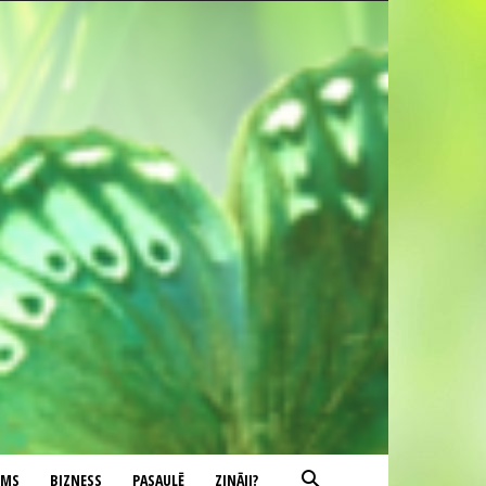
UMS
BIZNESS
PASAULĒ
ZINĀJI?