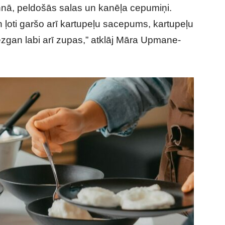
nā, peldošās salas un kanēļa cepumiņi.
 ļoti garšo arī kartupeļu sacepums, kartupeļu
zgan labi arī zupas,” atklāj Māra Upmane-