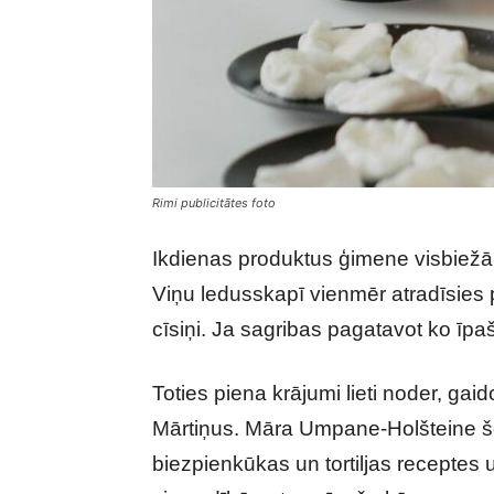
Rimi publicitātes foto
Ikdienas produktus ģimene visbiežāk
Viņu ledusskapī vienmēr atradīsies p
cīsiņi. Ja sagribas pagatavot ko īpa
Toties piena krājumi lieti noder, ga
Mārtiņus. Māra Umpane-Holšteine šo
biezpienkūkas un tortiljas receptes