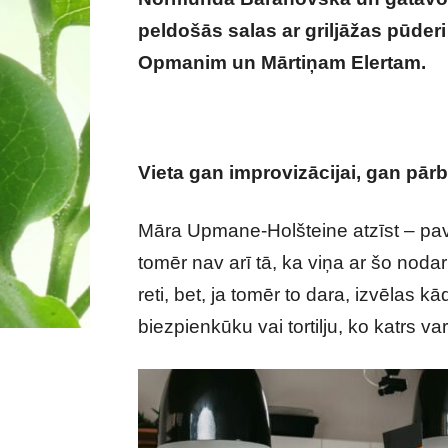
peldošās salas ar griljāžas pūder
Opmanim un Mārtiņam Elertam.
Vieta gan improvizācijai, gan pā
Māra Upmane-Holšteine atzīst – pav
tomēr nav arī tā, ka viņa ar šo noda
reti, bet, ja tomēr to dara, izvēlas
biezpienkūku vai tortilju, ko katrs v