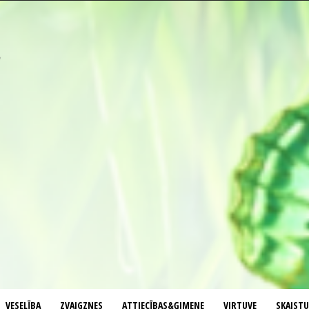
VESELĪBA
ZVAIGZNES
ATTIECĪBAS&ĢIMENE
VIRTUVE
SKAIST