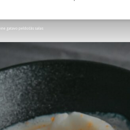
ine gatavo peldošās salas