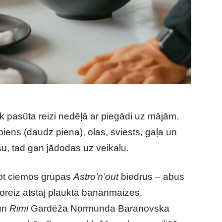
 pasūta reizi nedēļā ar piegādi uz mājām.
iens (daudz piena), olas, sviests, gaļa un
šu, tad gan jādodas uz veikalu.
idot ciemos grupas
Astro’n’out
biedrus – abus
reiz atstāj plauktā banānmaizes,
 un
Rimi
Gardēža Normunda Baranovska