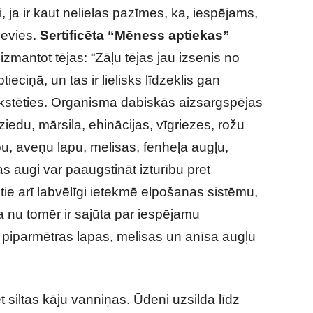
, ja ir kaut nelielas pazīmes, ka, iespējams,
devies.
Sertificēta “Mēness aptiekas”
zmantot tējas: “Zāļu tējas jau izsenis no
ciņā, un tas ir lielisks līdzeklis gan
aukstēties. Organisma dabiskās aizsargspējas
ziedu, mārsila, ehinācijas, vīgriezes, rožu
u, aveņu lapu, melisas, fenheļa augļu,
 augi var paaugstināt izturību pret
 tie arī labvēlīgi ietekmē elpošanas sistēmu,
a nu tomēr ir sajūta par iespējamu
, piparmētras lapas, melisas un anīsa augļu
ēt siltas kāju vanniņas. Ūdeni uzsilda līdz