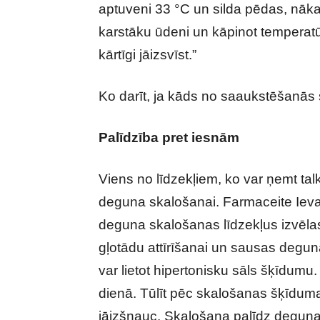
aptuveni 33 °C un silda pēdas, nāka
karstāku ūdeni un kāpinot temperatū
kārtīgi jāizsvīst.”
Ko darīt, ja kāds no saaukstēšanās 
Palīdzība pret iesnām
Viens no līdzekļiem, ko var ņemt tal
deguna skalošanai. Farmaceite Ieva 
deguna skalošanas līdzekļus izvēlas 
gļotādu attīrīšanai un sausas deguna
var lietot hipertonisku sāls šķīdumu
dienā. Tūlīt pēc skalošanas šķīduma
jāizšņauc. Skalošana palīdz deguna 