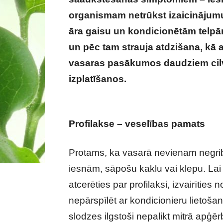
organismam netrūkst izaicinājumu
āra gaisu un kondicionētām telpā
un pēc tam strauja atdzišana, kā 
vasaras pasākumos daudziem cilv
izplatīšanos.
Saaukstēšanās vasarā
kā rīkoties
Profilakse – veselības pamats
Protams, ka vasarā nevienam negriba
iesnām, sāpošu kaklu vai klepu. Lai
atcerēties par profilaksi, izvairītie
nepārspīlēt ar kondicionieru lietoša
slodzes ilgstoši nepalikt mitrā apģē