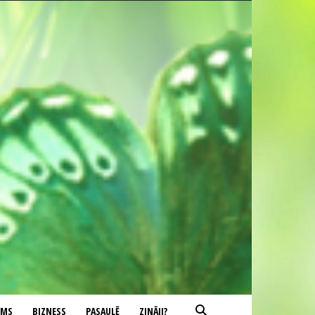
UMS
BIZNESS
PASAULĒ
ZINĀJI?