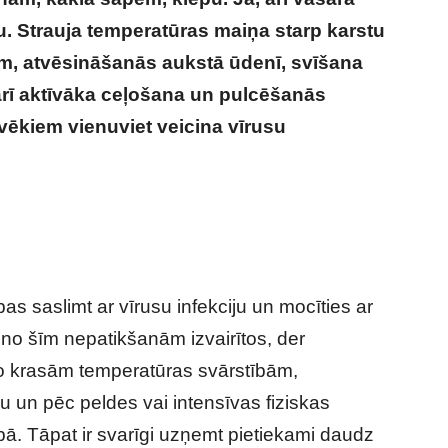
. Strauja temperatūras maiņa starp karstu
m, atvēsināšanās aukstā ūdenī, svīšana
arī aktīvāka ceļošana un pulcēšanās
ēkiem vienuviet veicina vīrusu
? Speciālisti skaidro, kāpēc tā notiek un
s saslimt ar vīrusu infekciju un mocīties ar
 no šīm nepatikšanām izvairītos, der
s no krasām temperatūras svārstībām,
nu un pēc peldes vai intensīvas fiziskas
rbā. Tāpat ir svarīgi uzņemt pietiekami daudz