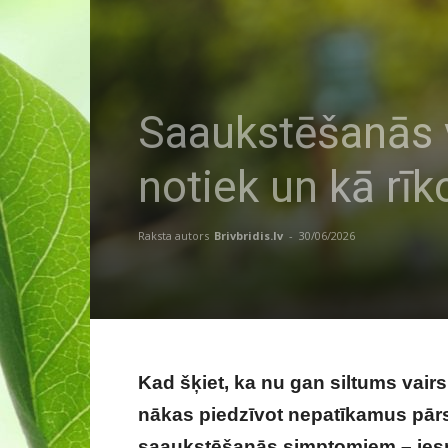
Saaukstēšanās v
notiek un kā rīk
Raksta autors
Brivbridis.lv
-
30/06/2026
Kad šķiet, ka nu gan siltums vairs
nākas piedzīvot nepatīkamus pārs
saaukstēšanās simptomiem – iesnā