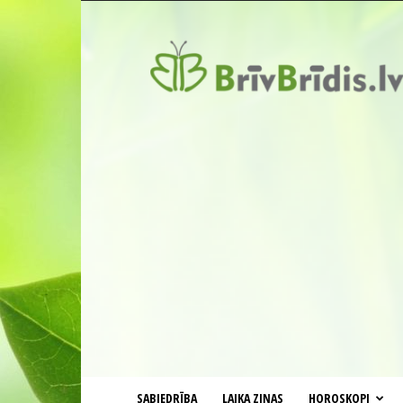
BrīvBrīdis.lv
SABIEDRĪBA
LAIKA ZIŅAS
HOROSKOPI