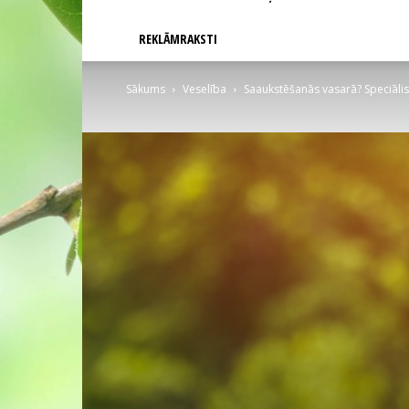
REKLĀMRAKSTI
Sākums
Veselība
Saaukstēšanās vasarā? Speciālist