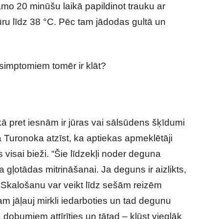
mo 20 minūšu laikā papildinot trauku ar
ru līdz 38 °C. Pēc tam jādodas gultā un
simptomiem tomēr ir klāt?
kā pret iesnām ir jūras vai sālsūdens šķīdumi
Turonoka atzīst, ka aptiekas apmeklētāji
visai bieži. “Šie līdzekļi noder deguna
 gļotādas mitrināšanai. Ja deguns ir aizlikts,
. Skalošanu var veikt līdz sešām reizēm
m jāļauj mirkli iedarboties un tad degunu
dobumiem attīrīties un tātad – kļūst vieglāk