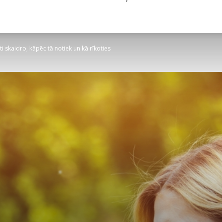
i skaidro, kāpēc tā notiek un kā rīkoties