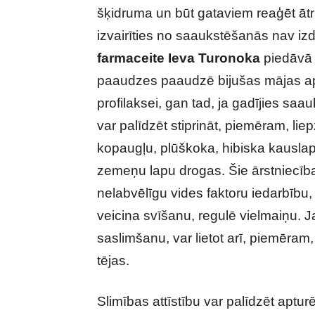
šķidruma un būt gataviem reaģēt ātri
izvairīties no saaukstēšanās nav iz
farmaceite
Ieva Turonoka
piedāvā i
paaudzes paaudzē bijušas mājas aptie
profilaksei, gan tad, ja gadījies sa
var palīdzēt stiprināt, piemēram, liep
kopaugļu, plūškoka, hibiska kauslap
zemeņu lapu drogas. Šie ārstniecības
nelabvēlīgu vides faktoru iedarbību,
veicina svīšanu, regulē vielmaiņu. J
saslimšanu, var lietot arī, piemēram
tējas.
Slimības attīstību var palīdzēt aptur