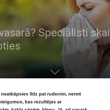
asarā? Speciālisti skai
oties
 neatkāpsies līdz pat rudenim, nereti
teigumus, kas rezultējas ar
m, kakla sāpēm, klepu. Jā, arī vasarā