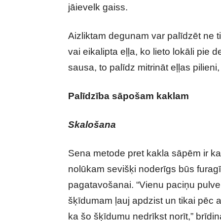
jāievelk gaiss.
Aizliktam degunam var palīdzēt ne tik
vai eikalipta eļļa, ko lieto lokāli pi
sausa, to palīdz mitrināt eļļas pilien
Palīdzība sāpošam kaklam
Skalošana
Sena metode pret kakla sāpēm ir ka
nolūkam sevišķi noderīgs būs furag
pagatavošanai. “Vienu paciņu pulvera
šķīdumam ļauj apdzist un tikai pēc ar 
ka šo šķīdumu nedrīkst norīt,” brīdi