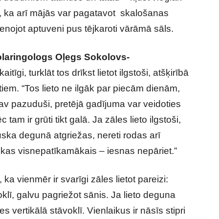
st, ka arī mājās var pagatavot skalošanas
enojot aptuveni pus tējkaroti vārāmā sāls.
olaringologs
Oļegs Sokolovs-
aitīgi, turklāt tos drīkst lietot ilgstoši, atšķirībā
iem. “Tos lieto ne ilgāk par piecām dienām,
av pazuduši, pretējā gadījuma var veidoties
am ir grūti tikt galā. Ja zāles lieto ilgstoši,
tūska degunā atgriežas, nereti rodas arī
kas visnepatīkamākais – iesnas nepāriet.”
a vienmēr ir svarīgi zāles lietot pareizi:
klī, galvu pagriežot sānis. Ja lieto deguna
 vertikālā stāvoklī. Vienlaikus ir nāsīs stipri