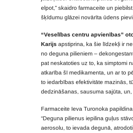
elpot,” skaidro farmaceite un piebil
šķīdumu glāzei novārīta ūdens pievi
“Veselības centru apvienības” ot
Karijs
apstiprina, ka šie līdzekļi ir nek
no deguna pilieniem
– dekongestant
pat neskatoties uz to, ka simptomi n
atkarība šī medikamenta, un ar to pēc t
to iedarbības efektivitāte mazinās, 
dedzināšanas, sausuma sajūta, un, 
Farmaceite Ieva Turonoka papildina, k
“Deguna pilienus iepilina guļus stāvo
aerosolu, to ievada degunā, atrodoties