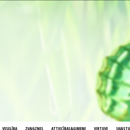
VESELĪBA
ZVAIGZNES
ATTIECĪBAS&ĢIMENE
VIRTUVE
SKAIST