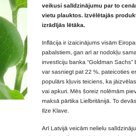
veikusi salīdzinājumu par to cenām
vietu plauktos. Izvēlētajās produ
izrādījās lētāka.
Inflācija ir izaicinājums visām Eirop
pabalstiem, gan arī ar nodokļu sama
investīciju banka “Goldman Sachs” br
var sasniegt pat 22 %, pateicoties 
populārs kļuvis teiciens, ka jāizvēla
vai apkuri. Mēs šoreiz nolēmām pievē
maksā pārtika Lielbritānijā. To de
Ilze Klave.
Arī Latvijā veicām nelielu salīdzināj