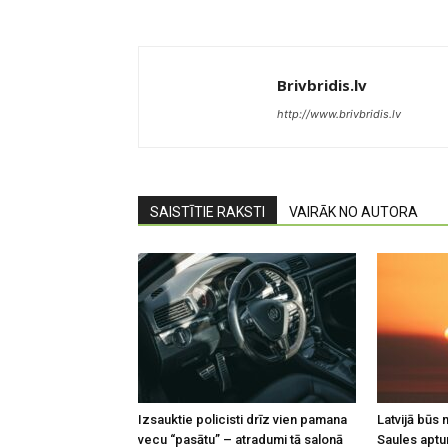
Brivbridis.lv
http://www.brivbridis.lv
SAISTĪTIE RAKSTI
VAIRĀK NO AUTORA
Izsauktie policisti drīz vien pamana
Latvijā būs
vecu “pasātu” – atradumi tā salonā
Saules apt