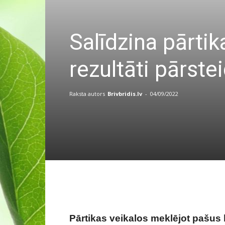
Salīdzina pārtik
rezultāti pārste
Raksta autors
Brivbridis.lv
-
04/09/2022
Pārtikas veikalos meklējot pašus