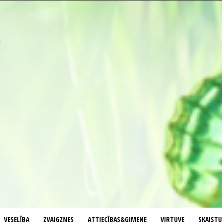
VESELĪBA
ZVAIGZNES
ATTIECĪBAS&ĢIMENE
VIRTUVE
SKAIST