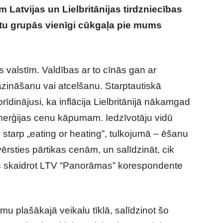
 Latvijas un Lielbritānijas tirdzniecības
ktu grupās vienīgi cūkgaļa pie mums
as valstīm. Valdības ar to cīnās gan ar
zināšanu vai atcelšanu. Starptautiskā
īdinājusi, ka inflācija Lielbritānijā nākamgad
enerģijas cenu kāpumam. Iedzīvotāju vidū
s starp „eating or heating”, tulkojumā – ēšanu
rsties pārtikas cenām, un salīdzināt, cik
vās skaidrot LTV “Panorāmas” korespondente
umu plašākajā veikalu tīklā, salīdzinot šo