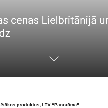
as cenas Lielbritānijā u
idz
 lētākos produktus, LTV “Panorāma”