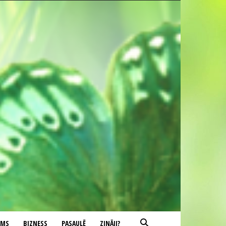
UMS
BIZNESS
PASAULĒ
ZINĀJI?