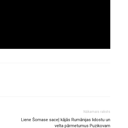
Nākamais raksts
Liene Šomase saceļ kājās Rumānijas lidostu un
velta pārmetumus Puzikovam