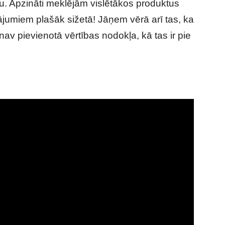
. Apzināti meklējām vislētākos produktus
ājumiem plašāk sižetā! Jāņem vērā arī tas, ka
u nav pievienotā vērtības nodokļa, kā tas ir pie