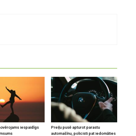
 novērojams iespaidīgs
Preiļu pusē apturot parastu
umsums
automašīnu, policisti pat iedomāties