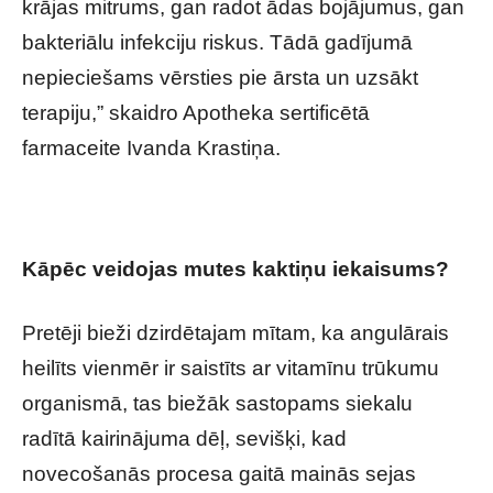
krājas mitrums, gan radot ādas bojājumus, gan
bakteriālu infekciju riskus. Tādā gadījumā
nepieciešams vērsties pie ārsta un uzsākt
terapiju,” skaidro Apotheka sertificētā
farmaceite Ivanda Krastiņa.
Kāpēc veidojas mutes kaktiņu iekaisums?
Pretēji bieži dzirdētajam mītam, ka angulārais
heilīts vienmēr ir saistīts ar vitamīnu trūkumu
organismā, tas biežāk sastopams siekalu
radītā kairinājuma dēļ, sevišķi, kad
novecošanās procesa gaitā mainās sejas