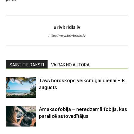
Brivbridis.lv
http://www.brivbridis.lv
SAISTĪTIE RAKSTI
VAIRĀK NO AUTORA
Tavs horoskops veiksmīgai dienai – 8.
augusts
Amaksofobija – neredzamā fobija, kas
paralizē autovadītājus