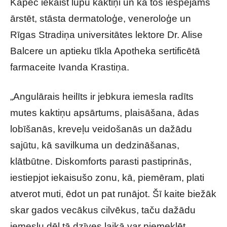
Kāpēc iekaist lūpu kaktiņi un kā tos iespējams
ārstēt, stāsta dermatoloģe, veneroloģe un
Rīgas Stradiņa universitātes lektore Dr. Alise
Balcere un aptieku tīkla Apotheka sertificētā
farmaceite Ivanda Krastiņa.
„Angulārais heilīts ir jebkura iemesla radīts
mutes kaktiņu apsārtums, plaisāšana, ādas
lobīšanās, kreveļu veidošanās un dažādu
sajūtu, kā savilkuma un dedzināšanas,
klātbūtne. Diskomforts parasti pastiprinās,
iestiepjot iekaisušo zonu, kā, piemēram, plati
atverot muti, ēdot un pat runājot. Šī kaite biežāk
skar gados vecākus cilvēkus, taču dažādu
iemeslu dēļ tā dzīves laikā var piemeklēt