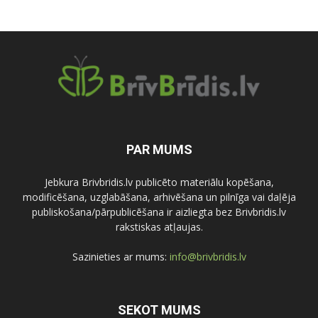
PAR MUMS
Jebkura Brivbridis.lv publicēto materiālu kopēšana,
modificēšana, uzglabāšana, arhivēšana un pilnīga vai daļēja
publiskošana/pārpublicēšana ir aizliegta bez Brivbridis.lv
rakstiskas atļaujas.
Sazinieties ar mums:
info@brivbridis.lv
SEKOT MUMS