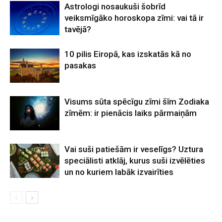
Astrologi nosaukuši šobrīd
veiksmīgāko horoskopa zīmi: vai tā ir
tavējā?
10 pilis Eiropā, kas izskatās kā no
pasakas
Visums sūta spēcīgu zīmi šīm Zodiaka
zīmēm: ir pienācis laiks pārmaiņām
Vai suši patiešām ir veselīgs? Uztura
speciālisti atklāj, kurus suši izvēlēties
un no kuriem labāk izvairīties