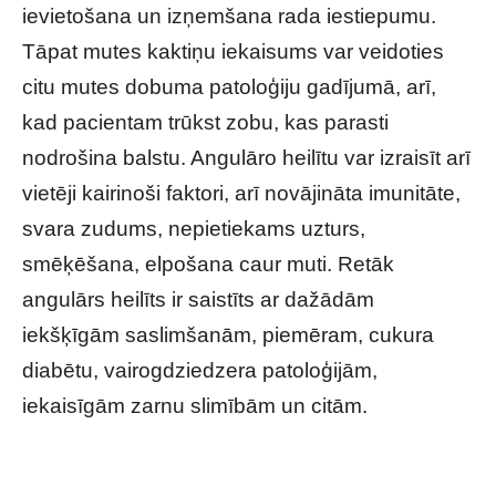
ievietošana un izņemšana rada iestiepumu.
Tāpat mutes kaktiņu iekaisums var veidoties
citu mutes dobuma patoloģiju gadījumā, arī,
kad pacientam trūkst zobu, kas parasti
nodrošina balstu. Angulāro heilītu var izraisīt arī
vietēji kairinoši faktori, arī novājināta imunitāte,
svara zudums, nepietiekams uzturs,
smēķēšana, elpošana caur muti. Retāk
angulārs heilīts ir saistīts ar dažādām
iekšķīgām saslimšanām, piemēram, cukura
diabētu, vairogdziedzera patoloģijām,
iekaisīgām zarnu slimībām un citām.