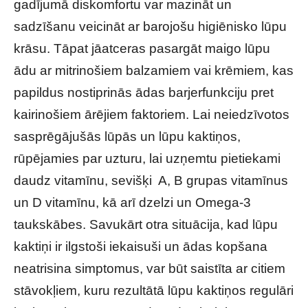
gadījumā diskomfortu var mazināt un
sadzīšanu veicināt ar barojošu higiēnisko lūpu
krāsu. Tāpat jāatceras pasargāt maigo lūpu
ādu ar mitrinošiem balzamiem vai krēmiem, kas
papildus nostiprinās ādas barjerfunkciju pret
kairinošiem ārējiem faktoriem. Lai neiedzīvotos
sasprēgājušās lūpās un lūpu kaktiņos,
rūpējamies par uzturu, lai uzņemtu pietiekami
daudz vitamīnu, sevišķi A, B grupas vitamīnus
un D vitamīnu, kā arī dzelzi un Omega-3
taukskābes. Savukārt otra situācija, kad lūpu
kaktiņi ir ilgstoši iekaisuši un ādas kopšana
neatrisina simptomus, var būt saistīta ar citiem
stāvokļiem, kuru rezultātā lūpu kaktiņos regulāri