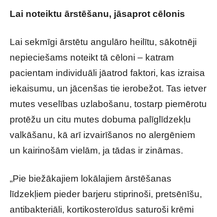
Lai noteiktu ārstēšanu, jāsaprot cēlonis
Lai sekmīgi ārstētu angulāro heilītu, sākotnēji
nepieciešams noteikt tā cēloni – katram
pacientam individuāli jāatrod faktori, kas izraisa
iekaisumu, un jācenšas tie ierobežot. Tas ietver
mutes veselības uzlabošanu, tostarp piemērotu
protēžu un citu mutes dobuma palīglīdzekļu
valkāšanu, kā arī izvairīšanos no alergēniem
un kairinošām vielām, ja tādas ir zināmas.
„Pie biežākajiem lokālajiem ārstēšanas
līdzekļiem pieder barjeru stiprinoši, pretsēnīšu,
antibakteriāli, kortikosteroīdus saturoši krēmi