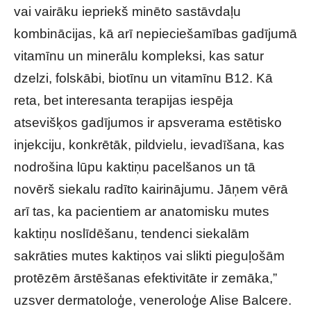
vai vairāku iepriekš minēto sastāvdaļu
kombinācijas, kā arī nepieciešamības gadījumā
vitamīnu un minerālu kompleksi, kas satur
dzelzi, folskābi, biotīnu un vitamīnu B12. Kā
reta, bet interesanta terapijas iespēja
atsevišķos gadījumos ir apsverama estētisko
injekciju, konkrētāk, pildvielu, ievadīšana, kas
nodrošina lūpu kaktiņu pacelšanos un tā
novērš siekalu radīto kairinājumu. Jāņem vērā
arī tas, ka pacientiem ar anatomisku mutes
kaktiņu noslīdēšanu, tendenci siekalām
sakrāties mutes kaktiņos vai slikti pieguļošām
protēzēm ārstēšanas efektivitāte ir zemāka,”
uzsver dermatoloģe, veneroloģe Alise Balcere.