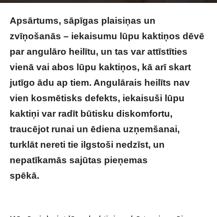
Image by Racool_studio on Freepik
Apsārtums, sāpīgas plaisiņas un
zvīņošanās – iekaisumu lūpu kaktiņos dēvē
par angulāro heilītu, un tas var attīstīties
vienā vai abos lūpu kaktiņos, kā arī skart
jutīgo ādu ap tiem. Angulārais heilīts nav
vien kosmētisks defekts, iekaisuši lūpu
kaktiņi var radīt būtisku diskomfortu,
traucējot runai un ēdiena uzņemšanai,
turklāt nereti tie ilgstoši nedzīst, un
nepatīkamās sajūtas pieņemas
spēkā.
Sasprēgājuši lūpu kaktiņi – pārejoša
liksta vai nopietna saslimšana?