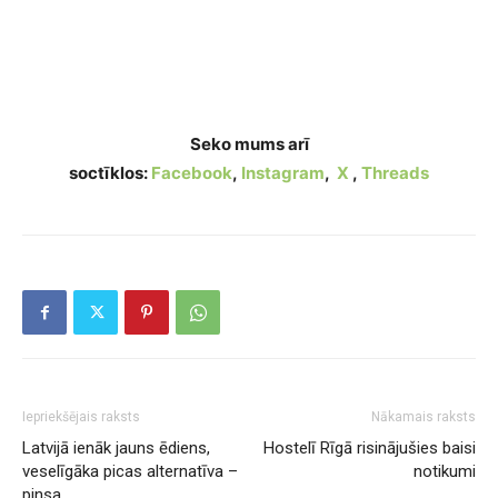
Sasprēgājuši lūpu kaktiņi – pārejoša liksta vai
nopietna saslimšana?
Seko mums arī
soctīklos:
Facebook
,
Instagram
,
X
,
Threads
Iepriekšējais raksts
Nākamais raksts
Latvijā ienāk jauns ēdiens,
Hostelī Rīgā risinājušies baisi
veselīgāka picas alternatīva –
notikumi
pinsa