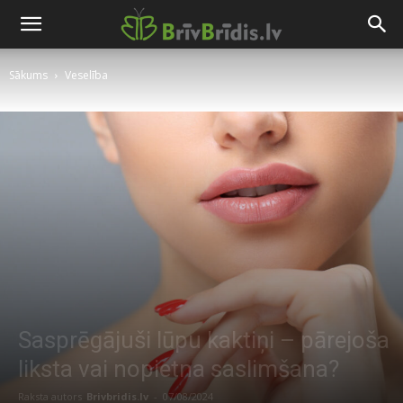
Sākums
Veselība
Sasprēgājuši lūpu kaktiņi – pārejoša
liksta vai nopietna saslimšana?
Raksta autors
Brivbridis.lv
-
07/08/2024