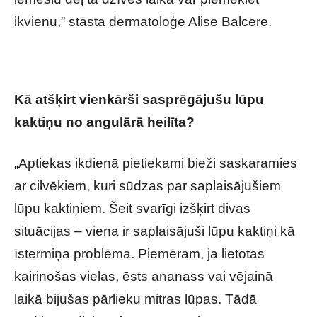
ikvienu,” stāsta dermatoloģe Alise Balcere.
Kā atšķirt vienkārši sasprēgājušu lūpu
kaktiņu no angulārā heilīta?
„Aptiekas ikdienā pietiekami bieži saskaramies
ar cilvēkiem, kuri sūdzas par saplaisājušiem
lūpu kaktiņiem. Šeit svarīgi izšķirt divas
situācijas – viena ir saplaisājuši lūpu kaktiņi kā
īstermiņa problēma. Piemēram, ja lietotas
kairinošas vielas, ēsts ananass vai vējainā
laikā bijušas pārlieku mitras lūpas. Tādā