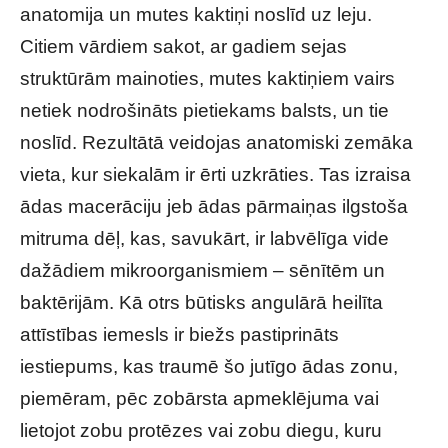
anatomija un mutes kaktiņi noslīd uz leju.
Citiem vārdiem sakot, ar gadiem sejas
struktūrām mainoties, mutes kaktiņiem vairs
netiek nodrošināts pietiekams balsts, un tie
noslīd. Rezultātā veidojas anatomiski zemāka
vieta, kur siekalām ir ērti uzkrāties. Tas izraisa
ādas macerāciju jeb ādas pārmaiņas ilgstoša
mitruma dēļ, kas, savukārt, ir labvēlīga vide
dažādiem mikroorganismiem – sēnītēm un
baktērijām. Kā otrs būtisks angulārā heilīta
attīstības iemesls ir biežs pastiprināts
iestiepums, kas traumē šo jutīgo ādas zonu,
piemēram, pēc zobārsta apmeklējuma vai
lietojot zobu protēzes vai zobu diegu, kuru