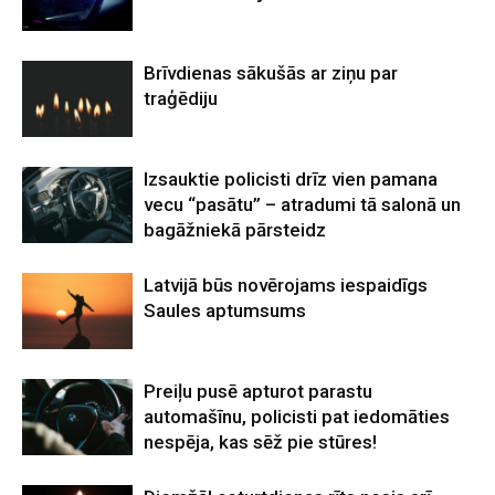
Brīvdienas sākušās ar ziņu par
traģēdiju
Izsauktie policisti drīz vien pamana
vecu “pasātu” – atradumi tā salonā un
bagāžniekā pārsteidz
Latvijā būs novērojams iespaidīgs
Saules aptumsums
Preiļu pusē apturot parastu
automašīnu, policisti pat iedomāties
nespēja, kas sēž pie stūres!