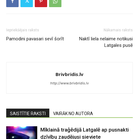
Iepriekšējais raksts
Nākamais raksts
Pamodini pavasari sevī šorīt
Naktī liela nelaime notikusi
Latgales pusē
Brivbridis.lv
http://www.brivbridis.lv
SAISTĪTIE RAKSTI
VAIRĀK NO AUTORA
Mīklainā traģēdijā Latgalē ap pusnakti
dzīvību zaudējusi sieviete