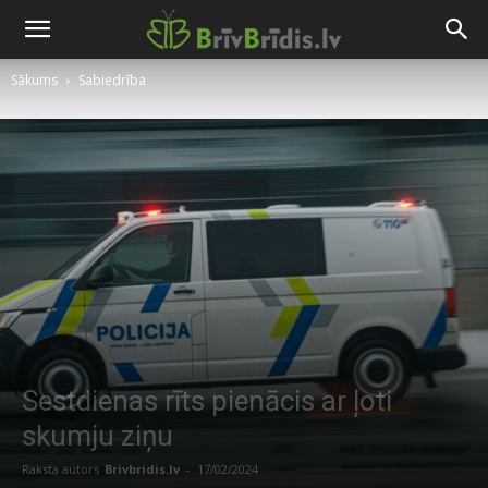
Sākums
Sabiedrība
Sestdienas rīts pienācis ar ļoti
skumju ziņu
Raksta autors
Brivbridis.lv
-
17/02/2024