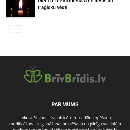
Diemžēl ceturtdienas rīts nesis arī
traģisku vēsti
PAR MUMS
Jebkura Brivbridis.lv publicēto materiālu kopēšana,
modificēšana, uzglabāšana, arhivēšana un pilnīga vai daļēja
publiskošana/pārpublicēšana ir aizliegta bez Brivbridis.lv