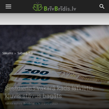
Sākums
Sabiedrība
Sestdienas vakarā kāds latvietis
kļuvis stāvus bagāts
Raksta autors
Brivbridis.lv
-
25/05/2023