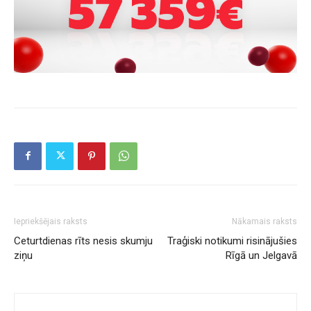
Iepriekšējais raksts
Nākamais raksts
Ceturtdienas rīts nesis skumju
Traģiski notikumi risinājušies
ziņu
Rīgā un Jelgavā