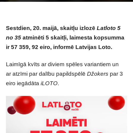
Photo by
Stock Birken
on
Unsplash
Sestdien, 20. maijā, skaitļu izlozē
Latloto 5
no 35
atminēti 5 skaitļi, laimesta kopsumma
ir 57 359, 92 eiro, informē Latvijas Loto.
Laimīgā kvīts ar diviem spēles variantiem un
ar atzīmi par dalību papildspēlē
Džokers
par 3
eiro iegādāta
iLOTO
.