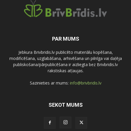
PAR MUMS
Jebkura Brivbridis.lv publicēto materiālu kopēšana,
modificēšana, uzglabāšana, arhivēšana un pilnīga vai daļēja
publiskošana/pārpublicēšana ir aizliegta bez Brivbridis.lv
rakstiskas atļaujas.
Sazinieties ar mums:
info@brivbridis.lv
SEKOT MUMS