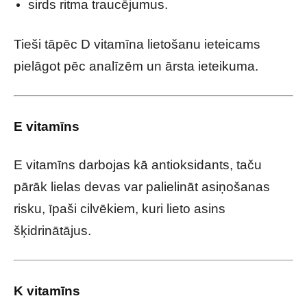
sirds ritma traucējumus.
Tieši tāpēc D vitamīna lietošanu ieteicams
pielāgot pēc analīzēm un ārsta ieteikuma.
E vitamīns
E vitamīns darbojas kā antioksidants, taču
pārāk lielas devas var palielināt asiņošanas
risku, īpaši cilvēkiem, kuri lieto asins
šķidrinātājus.
K vitamīns