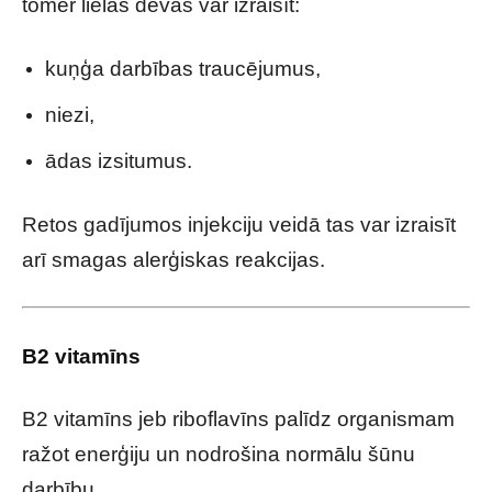
tomēr lielas devas var izraisīt:
kuņģa darbības traucējumus,
niezi,
ādas izsitumus.
Retos gadījumos injekciju veidā tas var izraisīt
arī smagas alerģiskas reakcijas.
B2 vitamīns
B2 vitamīns jeb riboflavīns palīdz organismam
ražot enerģiju un nodrošina normālu šūnu
darbību.