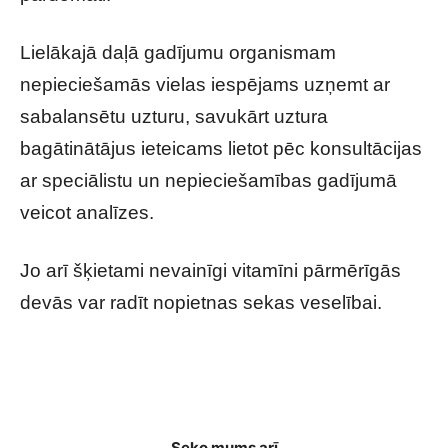
Lielākajā daļā gadījumu organismam
nepieciešamās vielas iespējams uzņemt ar
sabalansētu uzturu, savukārt uztura
bagātinātājus ieteicams lietot pēc konsultācijas
ar speciālistu un nepieciešamības gadījumā
veicot analīzes.
Jo arī šķietami nevainīgi vitamīni pārmērīgās
devās var radīt nopietnas sekas veselībai.
Šie vitamīni var būt bīstami veselībai: daudzi
pat nenojauš iespējamos riskus
Seko mums arī