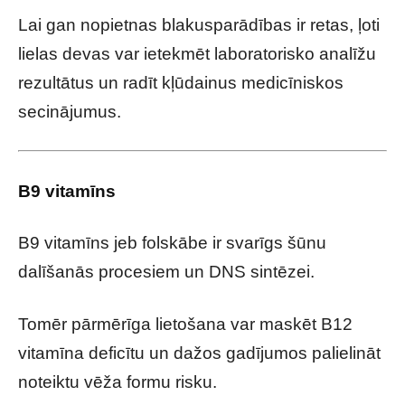
Lai gan nopietnas blakusparādības ir retas, ļoti
lielas devas var ietekmēt laboratorisko analīžu
rezultātus un radīt kļūdainus medicīniskos
secinājumus.
B9 vitamīns
B9 vitamīns jeb folskābe ir svarīgs šūnu
dalīšanās procesiem un DNS sintēzei.
Tomēr pārmērīga lietošana var maskēt B12
vitamīna deficītu un dažos gadījumos palielināt
noteiktu vēža formu risku.