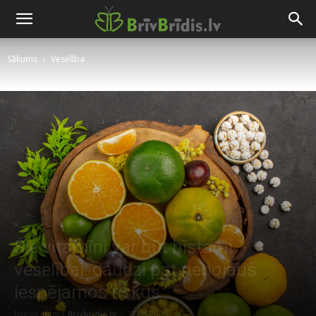
Sākums
Veselība
Šie vitamīni var būt bīstami
veselībai: daudzi pat nenojauš
iespējamos riskus
Raksta autors
Brivbridis.lv
-
23/05/2026