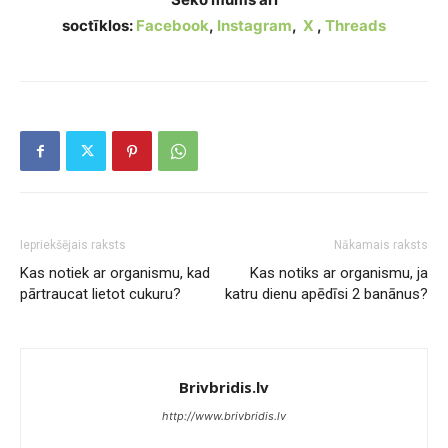
soctīklos:
Facebook
,
Instagram
,
X
,
Threads
Iepriekšējais raksts
Nākamais raksts
Kas notiek ar organismu, kad
Kas notiks ar organismu, ja
pārtraucat lietot cukuru?
katru dienu apēdīsi 2 banānus?
Brivbridis.lv
http://www.brivbridis.lv