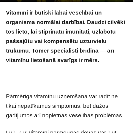
Image by KamranAydinov on Magnific
Vitamīni ir būtiski labai veselībai un
organisma normālai darbībai. Daudzi cilvēki
tos lieto, lai stiprinātu imunitāti, uzlabotu
pašsajūtu vai kompensētu uzturvielu
trūkumu. Tomēr speciālisti brīdina — arī
vitamīnu lietošanā svarīgs ir mērs.
Šie
vitamīni var būt bīstami veselībai: daudzi pat
nenojauš iespējamos riskus
Pārmērīga vitamīnu uzņemšana var radīt ne
tikai nepatīkamus simptomus, bet dažos
gadījumos arī nopietnas veselības problēmas.
Lūk, kuri vitamīni pārmērīgās devās var kļūt