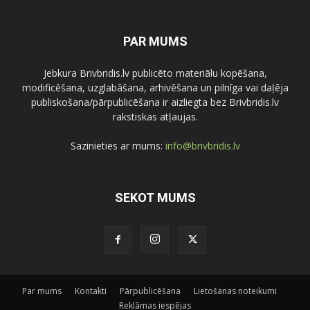
PAR MUMS
Jebkura Brivbridis.lv publicēto materiālu kopēšana,
modificēšana, uzglabāšana, arhivēšana un pilnīga vai daļēja
publiskošana/pārpublicēšana ir aizliegta bez Brivbridis.lv
rakstiskas atļaujas.
Sazinieties ar mums:
info@brivbridis.lv
SEKOT MUMS
Par mums
Kontakti
Pārpublicēšana
Lietošanas noteikumi
Reklāmas iespējas