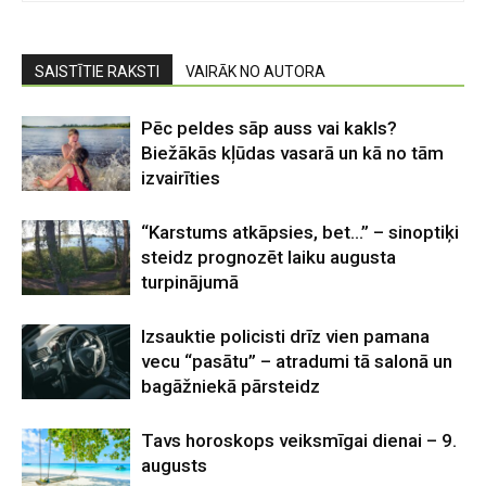
SAISTĪTIE RAKSTI
VAIRĀK NO AUTORA
Pēc peldes sāp auss vai kakls?
Biežākās kļūdas vasarā un kā no tām
izvairīties
“Karstums atkāpsies, bet…” – sinoptiķi
steidz prognozēt laiku augusta
turpinājumā
Izsauktie policisti drīz vien pamana
vecu “pasātu” – atradumi tā salonā un
bagāžniekā pārsteidz
Tavs horoskops veiksmīgai dienai – 9.
augusts