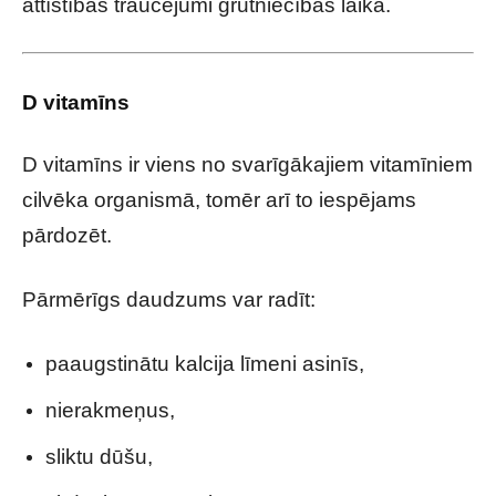
attīstības traucējumi grūtniecības laikā.
D vitamīns
D vitamīns ir viens no svarīgākajiem vitamīniem
cilvēka organismā, tomēr arī to iespējams
pārdozēt.
Pārmērīgs daudzums var radīt:
paaugstinātu kalcija līmeni asinīs,
nierakmeņus,
sliktu dūšu,