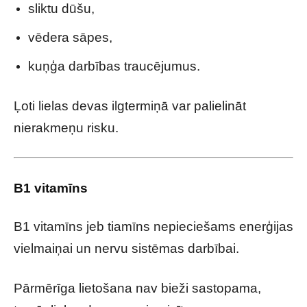
sliktu dūšu,
vēdera sāpes,
kuņģa darbības traucējumus.
Ļoti lielas devas ilgtermiņā var palielināt
nierakmeņu risku.
B1 vitamīns
B1 vitamīns jeb tiamīns nepieciešams enerģijas
vielmaiņai un nervu sistēmas darbībai.
Pārmērīga lietošana nav bieži sastopama,