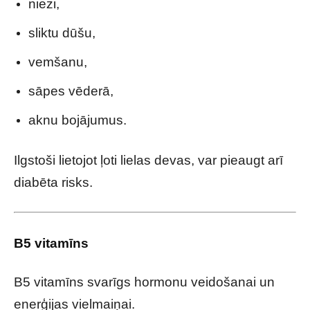
niezi,
sliktu dūšu,
vemšanu,
sāpes vēderā,
aknu bojājumus.
Ilgstoši lietojot ļoti lielas devas, var pieaugt arī
diabēta risks.
B5 vitamīns
B5 vitamīns svarīgs hormonu veidošanai un
enerģijas vielmaiņai.