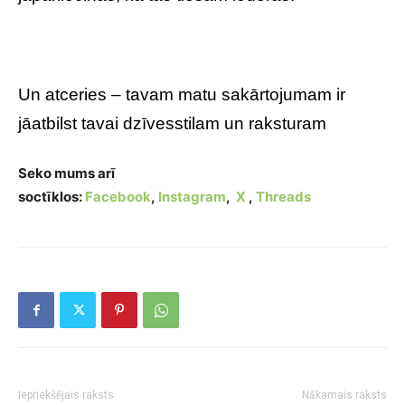
Un atceries – tavam matu sakārtojumam ir
jāatbilst tavai dzīvesstilam un raksturam
Seko mums arī
soctīklos:
Facebook
,
Instagram
,
X
,
Threads
Iepriekšējais raksts
Nākamais raksts