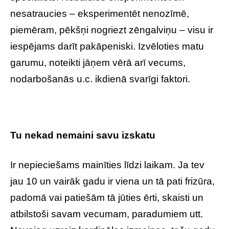
nesatraucies – eksperimentēt nenozīmē,
piemēram, pēkšņi nogriezt zēngalviņu – visu ir
iespējams darīt pakāpeniski. Izvēloties matu
garumu, noteikti jāņem vērā arī vecums,
nodarbošanās u.c. ikdienā svarīgi faktori.
Tu nekad nemaini savu izskatu
Ir nepieciešams mainīties līdzi laikam. Ja tev
jau 10 un vairāk gadu ir viena un tā pati frizūra,
padomā vai patiešām tā jūties ērti, skaisti un
atbilstoši savam vecumam, paradumiem utt.