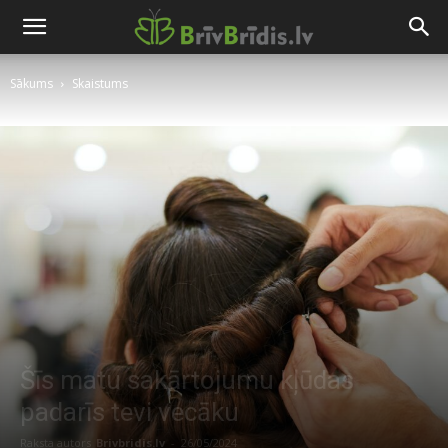
Sākums
Skaistums
Šīs matu sakārtojumu kļūdas
padarīs tevi vecāku
Raksta autors
Brivbridis.lv
-
26/05/2024