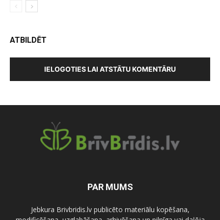
ATBILDĒT
IELOGOTIES LAI ATSTĀTU KOMENTĀRU
PAR MUMS
Jebkura Brivbridis.lv publicēto materiālu kopēšana,
modificēšana, uzglabāšana, arhivēšana un pilnīga vai daļēja