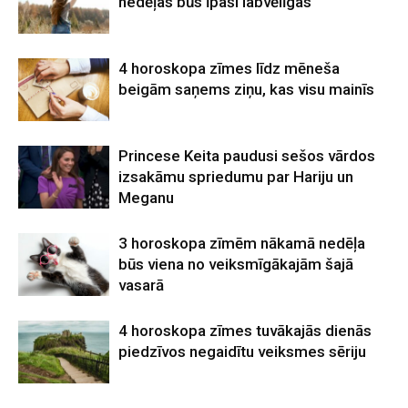
nedēļas būs īpaši labvēlīgas
4 horoskopa zīmes līdz mēneša
beigām saņems ziņu, kas visu mainīs
Princese Keita paudusi sešos vārdos
izsakāmu spriedumu par Hariju un
Meganu
3 horoskopa zīmēm nākamā nedēļa
būs viena no veiksmīgākajām šajā
vasarā
4 horoskopa zīmes tuvākajās dienās
piedzīvos negaidītu veiksmes sēriju