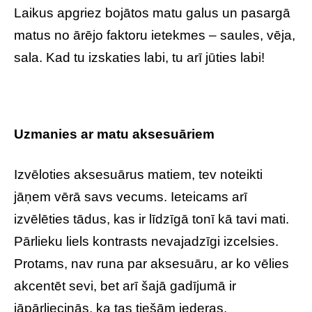
Laikus apgriez bojātos matu galus un pasargā
matus no ārējo faktoru ietekmes – saules, vēja,
sala. Kad tu izskaties labi, tu arī jūties labi!
Uzmanies ar matu aksesuāriem
Izvēloties aksesuārus matiem, tev noteikti
jāņem vērā savs vecums. Ieteicams arī
izvēlēties tādus, kas ir līdzīgā tonī kā tavi mati.
Pārlieku liels kontrasts nevajadzīgi izcelsies.
Protams, nav runa par aksesuāru, ar ko vēlies
akcentēt sevi, bet arī šajā gadījumā ir
jāpārliecinās, ka tas tiešām iederas.