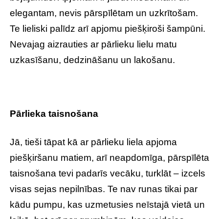
elegantam, nevis pārspīlētam un uzkrītošam.
Te lieliski palīdz arī apjomu piešķiroši šampūni.
Nevajag aizrauties ar pārlieku lielu matu
uzkasīšanu, dedzināšanu un lakošanu.
Pārlieka taisnošana
Jā, tieši tāpat kā ar pārlieku liela apjoma
piešķiršanu matiem, arī neapdomīga, pārspīlēta
taisnošana tevi padarīs vecāku, turklāt – izcels
visas sejas nepilnības. Te nav runas tikai par
kādu pumpu, kas uzmetusies neīstajā vietā un