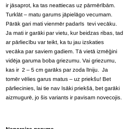
ir jāsaprot, ka tas neattiecas uz pārmērībām.
Turklāt – matu garums jāpielāgo vecumam.
Pārāk gari mati vienmēr padarīs tevi vecāku.
Ja mati ir garāki par vietu, kur beidzas ribas, tad
ar pārliecību var teikt, ka tu jau izskaties
vecāka par saviem gadiem. Tā vietā izmēģini
vidēja garuma boba griezumu. Vai griezumu,
kas ir 2 – 5 cm garāks par zoda līniju. Ja
tomēr vēlies garus matus – uz priekšu! Bet
pārliecinies, lai tie nav īsāki priekšā, bet garāki
aizmugurē, jo šis variants ir pavisam novecojis.