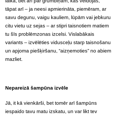
laikā, bet arī par grumbiņām, kas veidojas,
tāpat arī – ja neesi apmierināta, piemēram, ar
savu degunu, vaigu kauliem, lūpām vai jebkuru
citu vietu uz sejas – ar stipri taisnotiem matiem
tu šīs problēmzonas izcelsi. Vislabākais
variants – izvēlēties vidusceļu starp taisnošanu
un apjoma piešķiršanu, “aizņemoties” no abiem
mazliet.
Nepareizā šampūna izvēle
Jā, it kā vienkārši, bet tomēr arī šampūns
iespaido tavu matu izskatu, un var likt tev