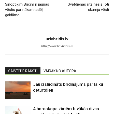
Sinoptiķim Bricim ir jaunas
Svētdienas rīts nesis ļoti
vēstis par nākamnedēļ
skumju vēsti
gaidāmo
Brivbridis.lv
http://www.brivbridis.lv
SAISTĪTIE RAKSTI
VAIRĀK NO AUTORA
Jau izsludināts brīdinājums par laiku
ceturtdien
4 horoskopa zīmēm tuvākās divas