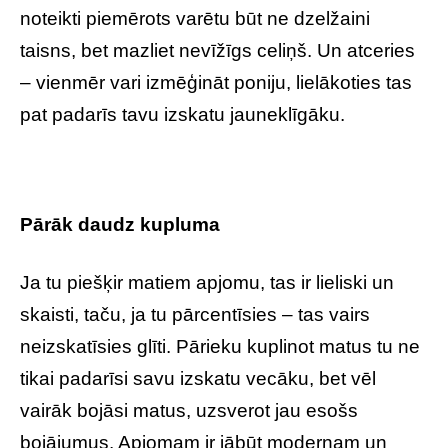
noteikti piemērots varētu būt ne dzelžaini
taisns, bet mazliet nevīžīgs celiņš. Un atceries
– vienmēr vari izmēģināt poniju, lielākoties tas
pat padarīs tavu izskatu jauneklīgāku.
Pārāk daudz kupluma
Ja tu piešķir matiem apjomu, tas ir lieliski un
skaisti, taču, ja tu pārcentīsies – tas vairs
neizskatīsies glīti. Pārieku kuplinot matus tu ne
tikai padarīsi savu izskatu vecāku, bet vēl
vairāk bojāsi matus, uzsverot jau esošs
bojājumus. Apjomam ir jābūt modernam un