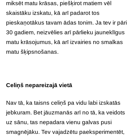
miksēt matu krāsas, piešķirot matiem vēl
skaistāku izskatu, kā arī padarot tos
pieskaņotākus tavam ādas tonim. Ja tev ir pāri
30 gadiem, neizvēlies arī pārlieku jauneklīgus
matu krāsojumus, kā arī izvairies no smalkas
matu šķipsnošanas.
Celiņš nepareizajā vietā
Nav tā, ka taisns celiņš pa vidu labi izskatās
jebkuram. Bet jāuzmanās arī no tā, ka veidots
uz sānu, tas nepadara vienu galvas pusi
smagnējāku. Tev vajadzētu paeksperimentēt,