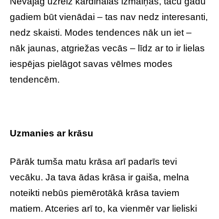
Nevajag uzreiz kardinālas izmaiņas, taču gadu
gadiem būt vienādai – tas nav nedz interesanti,
nedz skaisti. Modes tendences nāk un iet –
nāk jaunas, atgriežas vecās – līdz ar to ir lielas
iespējas pielāgot savas vēlmes modes
tendencēm.
Uzmanies ar krāsu
Pārāk tumša matu krāsa arī padarīs tevi
vecāku. Ja tava ādas krāsa ir gaiša, melna
noteikti nebūs piemērotākā krāsa taviem
matiem. Atceries arī to, ka vienmēr var lieliski