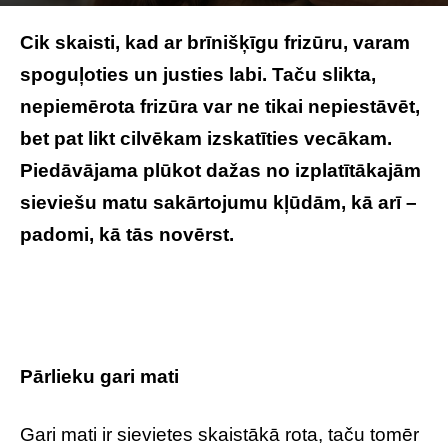
Photo by
engin akyurt
on
Unsplash
Cik skaisti, kad ar brīnišķīgu frizūru, varam
spoguļoties un justies labi. Taču slikta,
nepiemērota frizūra var ne tikai nepiestāvēt,
bet pat likt cilvēkam izskatīties vecākam.
Piedāvājama plūkot dažas no izplatītākajām
sieviešu matu sakārtojumu kļūdām, kā arī –
padomi, kā tās novērst.
Šīs matu
sakārtojumu kļūdas padarīs tevi vecāku
Pārlieku gari mati
Gari mati ir sievietes skaistākā rota, taču tomēr