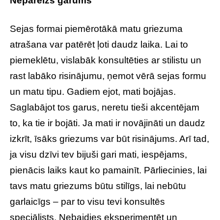
Nepareizs garums
Sejas formai piemērotākā matu griezuma
atrašana var patērēt ļoti daudz laika. Lai to
piemeklētu, vislabāk konsultēties ar stilistu un
rast labāko risinājumu, ņemot vērā sejas formu
un matu tipu. Gadiem ejot, mati bojājas.
Saglabājot tos garus, neretu tieši akcentējam
to, ka tie ir bojāti. Ja mati ir novājināti un daudz
izkrīt, īsāks griezums var būt risinājums. Arī tad,
ja visu dzīvi tev bijuši gari mati, iespējams,
pienācis laiks kaut ko pamainīt. Pārliecinies, lai
tavs matu griezums būtu stilīgs, lai nebūtu
garlaicīgs – par to visu tevi konsultēs
speciālists. Nebaidies eksperimentēt un