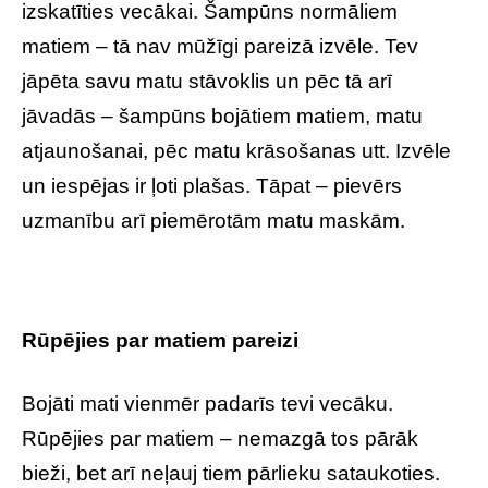
izskatīties vecākai. Šampūns normāliem
matiem – tā nav mūžīgi pareizā izvēle. Tev
jāpēta savu matu stāvoklis un pēc tā arī
jāvadās – šampūns bojātiem matiem, matu
atjaunošanai, pēc matu krāsošanas utt. Izvēle
un iespējas ir ļoti plašas. Tāpat – pievērs
uzmanību arī piemērotām matu maskām.
Rūpējies par matiem pareizi
Bojāti mati vienmēr padarīs tevi vecāku.
Rūpējies par matiem – nemazgā tos pārāk
bieži, bet arī neļauj tiem pārlieku sataukoties.