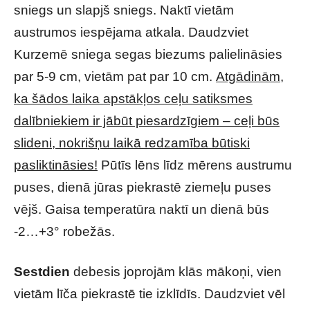
sniegs un slapjš sniegs. Naktī vietām
austrumos iespējama atkala. Daudzviet
Kurzemē sniega segas biezums palielināsies
par 5-9 cm, vietām pat par 10 cm.
Atgādinām,
ka šādos laika apstākļos ceļu satiksmes
dalībniekiem ir jābūt piesardzīgiem – ceļi būs
slideni, nokrišņu laikā redzamība būtiski
pasliktināsies!
Pūtīs lēns līdz mērens austrumu
puses, dienā jūras piekrastē ziemeļu puses
vējš. Gaisa temperatūra naktī un dienā būs
-2…+3° robežās.
Sestdien
debesis joprojām klās mākoņi, vien
vietām līča piekrastē tie izklīdīs. Daudzviet vēl