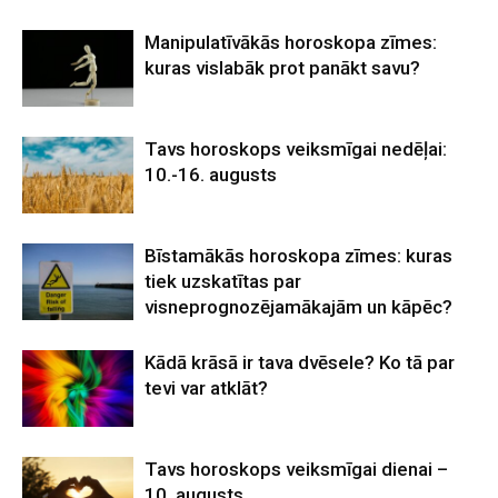
Manipulatīvākās horoskopa zīmes:
kuras vislabāk prot panākt savu?
Tavs horoskops veiksmīgai nedēļai:
10.-16. augusts
Bīstamākās horoskopa zīmes: kuras
tiek uzskatītas par
visneprognozējamākajām un kāpēc?
Kādā krāsā ir tava dvēsele? Ko tā par
tevi var atklāt?
Tavs horoskops veiksmīgai dienai –
10. augusts