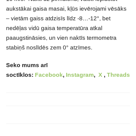
aukstākai gaisa masai, kļūs ievērojami vēsāks
– vietām gaiss atdzisīs līdz -8…-12°, bet
nedēļas vidū gaisa temperatūra atkal
paaugstināsies, un vien naktīs termometra
stabiņš noslīdēs zem 0° atzīmes.
Seko mums arī
soctīklos:
Facebook
,
Instagram
,
X
,
Threads