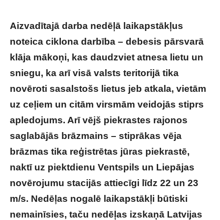
Aizvadītajā darba nedēļā laikapstākļus
noteica ciklona darbība – debesis pārsvarā
klāja mākoņi, kas daudzviet atnesa lietu un
sniegu, ka arī visā valsts teritorijā tika
novēroti sasalstošs lietus jeb atkala, vietām
uz ceļiem un citām virsmām veidojās stiprs
apledojums. Arī vējš piekrastes rajonos
saglabājās brāzmains – stiprākas vēja
brāzmas tika reģistrētas jūras piekrastē,
naktī uz piektdienu Ventspils un Liepājas
novērojumu stacijās attiecīgi līdz 22 un 23
m/s. Nedēļas nogalē laikapstākļi būtiski
nemainīsies, taču nedēļas izskaņā Latvijas