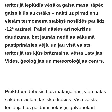
teritorijā ieplūdīs vēsāka gaisa masa, tāpēc
gaiss kļūs aukstāks – naktī uz pirmdienu
vietām termometra stabiņš noslīdēs pat līdz
-12° atzīmei. Palielināsies arī nokrišņu
daudzums, bet jaunās nedēļas sākumā
pastiprināsies vējš, un jau visā valsts
teritorijā tas kļūs brāzmains, vēsta Latvijas
Vides, ģeoloģijas un meteoroloģijas centrs.
Sinoptiķiem ir jaunas vēstis par laiku
nedēļas izskaņā un nākamnedēļ
Piektdien
debesis būs mākoņainas, vien nakts
sākumā vietām tās skaidrosies. Visā valsts
teritorijā būs gaidāmi nokrišņi, galvenokārt