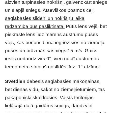
aizvien turpināsies nokrišņi, galvenokārt sniegs
un slapjš sniegs.
Atsevišķos posmos ceļi
saglabāsies slideni un nokrišņu laikā
redzamība būs pasliktināta.
Pūtīs lēns vējš, bet
piekrastē lēns līdz mērens austrumu puses
vējš, kas pēcpusdienā iegriezīsies no ziemeļu
puses un brāzmās sasniegs 15 m/s. Gaiss
iesils nedaudz virs 0°, vien naktī austrumos
termometra stabiņš noslīdēs līdz -1° atzīmei.
Svētdien
debesis saglabāsies mākoņainas,
bet dienas vidū, sākot no ziemeļrietumiem, tās
pakāpeniski skaidrosies. Valsts teritorijas
lielākajā daļā gaidāms sniegs, daudzviet