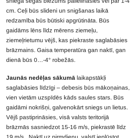
sniega segas biezums palielināsies vēl par 1-4
cm. Ceļi būs slideni un snigšanas laikā
redzamība būs būtiski apgrūtināta. Būs
gaidāms lēns līdz mērens ziemeļu,
ziemeļrietumu vējš, kas piekraste saglabāsies
brāzmains. Gaisa temperatūra gan naktī, gan
dienā būs 0…-4° robežās.
Jaunās nedēļas sākumā
laikapstākļi
saglabāsies līdzīgi – debesis būs mākoņainas,
vien vietām uzspīdēs kāds saules stars. Būs
gaidāmi nokrišņi, galvenokārt sniegs un lietus.
Vējš pastiprināsies, visā valsts teritorijā
brāzmās sasniedzot 15-16 m/s, piekrastē līdz
19 m/s. Naktī uz pirmdienu, valstī ieplūstot