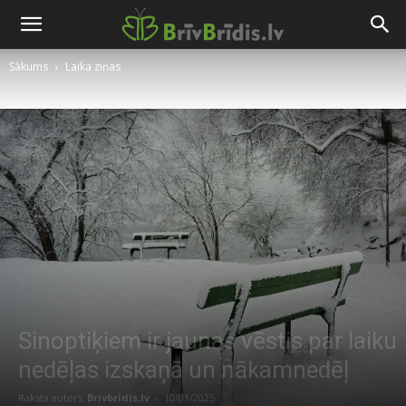
Sākums
Laika ziņas
Sinoptiķiem ir jaunas vēstis par laiku
nedēļas izskaņā un nākamnedēļ
Raksta autors
Brivbridis.lv
-
10/01/2025