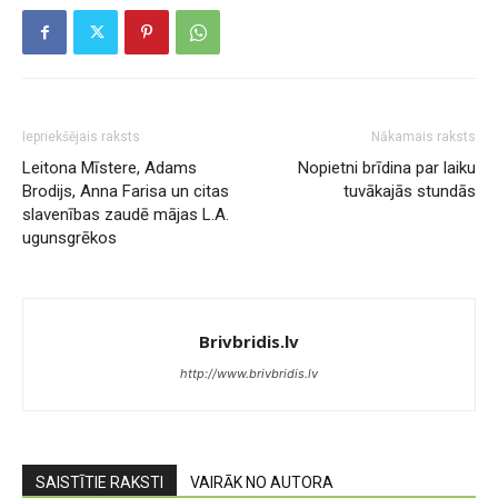
Iepriekšējais raksts
Nākamais raksts
Leitona Mīstere, Adams
Nopietni brīdina par laiku
Brodijs, Anna Farisa un citas
tuvākajās stundās
slavenības zaudē mājas L.A.
ugunsgrēkos
Brivbridis.lv
http://www.brivbridis.lv
SAISTĪTIE RAKSTI
VAIRĀK NO AUTORA