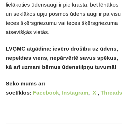
lielākoties ūdensaugi ir pie krasta, bet lēnākos
un seklākos upju posmos ūdens augi ir pa visu
teces šķērsgriezumu vai teces šķērsgriezuma
atsevišķās vietās.
LVĢMC atgādina: ievēro drošību uz ūdens,
nepeldies viens, nepārvērtē savus spēkus,
kā arī uzmani bērnus ūdenstilpņu tuvumā!
Seko mums arī
soctīklos:
Facebook
,
Instagram
,
X
,
Threads