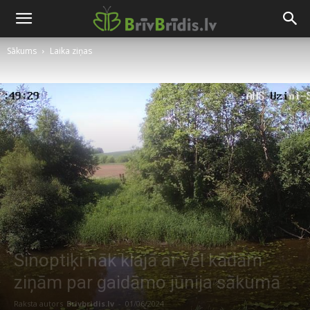
Sākums
Laika ziņas
Sinoptiķi nāk klajā ar vēl kādām
ziņām par gaidāmo jūnija sākumā
Raksta autors
Brivbridis.lv
-
01/06/2024