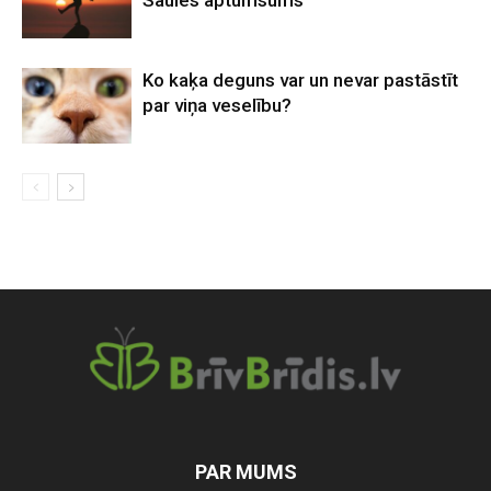
Saules aptumsums
Ko kaķa deguns var un nevar pastāstīt
par viņa veselību?
PAR MUMS