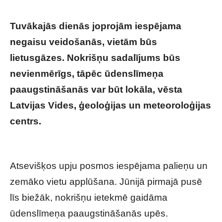
Tuvākajās dienās joprojām iespējama
negaisu veidošanās, vietām būs
lietusgāzes. Nokrišņu sadalījums būs
nevienmērīgs, tāpēc ūdenslīmeņa
paaugstināšanās var būt lokāla, vēsta
Latvijas Vides, ģeoloģijas un meteoroloģijas
centrs.
Sinoptiķi nāk klajā ar vēl kādām
ziņām par gaidāmo jūnija sākumā
Atsevišķos upju posmos iespējama palieņu un
zemāko vietu applūšana. Jūnijā pirmajā pusē
līs biežāk, nokrišņu ietekmē gaidāma
ūdenslīmeņa paaugstināšanās upēs.