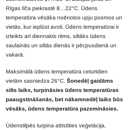
Rīgas līča piekrastē 8…22°C. Ūdens
temperatūra vēsāka noēnotos upju posmos un
vietās, kur ieplūst avoti. Ūdens temperatūrai ir
izteikts arī diennakts ritms, siltāks ūdens
saulainās un siltās dienās ir pēcpusdienā un
vakarā.
Maksimālā ūdens temperatūra ceturtdien
vietām sasniedza 26°C.
Šonedēļ gaidāms
silts laiks, turpināsies ūdens temperatūras
paaugstināšanās, bet nākamnedēļ laiks būs
vēsāks, ūdens temperatūra pazemināsies.
Ūdenstilpēs turpina attīstīties veģetācija,