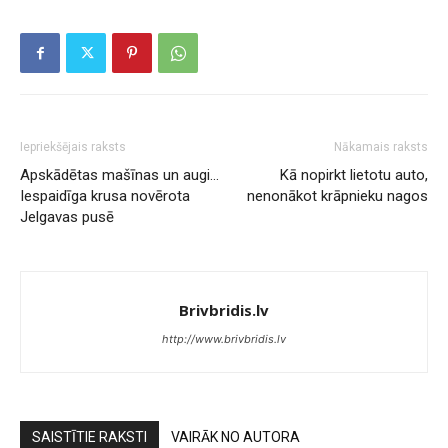
Iepriekšējais raksts
Nākamais raksts
Apskādētas mašīnas un augi…
Kā nopirkt lietotu auto,
Iespaidīga krusa novērota
nenonākot krāpnieku nagos
Jelgavas pusē
Brivbridis.lv
http://www.brivbridis.lv
SAISTĪTIE RAKSTI
VAIRĀK NO AUTORA