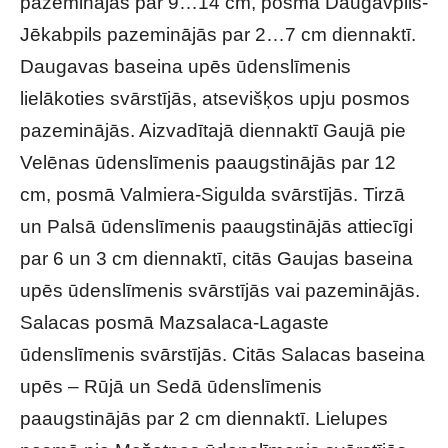
pazeminājās par 9…14 cm, posmā Daugavpils-
Jēkabpils pazeminājās par 2…7 cm diennaktī.
Daugavas baseina upēs ūdenslīmenis
lielākoties svārstījās, atsevišķos upju posmos
pazeminājās. Aizvadītajā diennaktī Gaujā pie
Velēnas ūdenslīmenis paaugstinājās par 12
cm, posmā Valmiera-Sigulda svārstījās. Tirzā
un Palsā ūdenslīmenis paaugstinājās attiecīgi
par 6 un 3 cm diennaktī, citās Gaujas baseina
upēs ūdenslīmenis svārstījās vai pazeminājās.
Salacas posmā Mazsalaca-Lagaste
ūdenslīmenis svārstījās. Citās Salacas baseina
upēs – Rūjā un Sedā ūdenslīmenis
paaugstinājās par 2 cm diennaktī. Lielupes