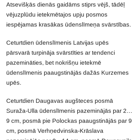
Atsevišķās dienās gaidāms stiprs vējš, tādēļ
vējuzplūdu ietekmētajos upju posmos
iespējamas krasākas ūdenslīmeņa svārstības.
Ceturtdien ūdenslīmenis Latvijas upēs
pārsvarā turpināja svārstīties ar tendenci
pazemināties, bet nokrišņu ietekmē
ūdenslīmenis paaugstinājās dažās Kurzemes
upēs.
Ceturtdien Daugavas augšteces posmā
Suraža-Ulla ūdenslīmenis pazeminājās par 2…
9 cm, posmā pie Polockas paaugstinājās par 9
cm, posmā Verhņedvinska-Krāslava