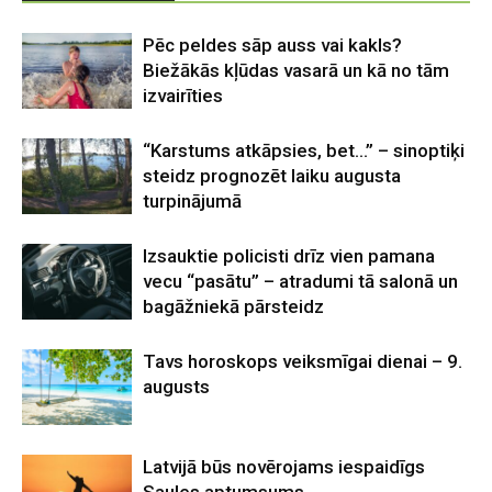
Pēc peldes sāp auss vai kakls?
Biežākās kļūdas vasarā un kā no tām
izvairīties
“Karstums atkāpsies, bet…” – sinoptiķi
steidz prognozēt laiku augusta
turpinājumā
Izsauktie policisti drīz vien pamana
vecu “pasātu” – atradumi tā salonā un
bagāžniekā pārsteidz
Tavs horoskops veiksmīgai dienai – 9.
augusts
Latvijā būs novērojams iespaidīgs