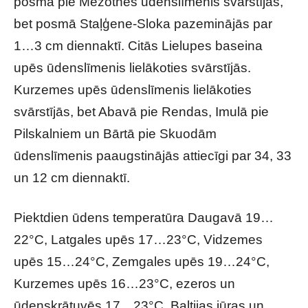
posmā pie Mežotnes ūdenslīmenis svārstījās,
bet posmā Staļģene-Sloka pazeminājās par
1…3 cm diennaktī. Citās Lielupes baseina
upēs ūdenslīmenis lielākoties svārstījās.
Kurzemes upēs ūdenslīmenis lielākoties
svārstījās, bet Abavā pie Rendas, Imulā pie
Pilskalniem un Bārtā pie Skuodām
ūdenslīmenis paaugstinājās attiecīgi par 34, 33
un 12 cm diennaktī.
Piektdien ūdens temperatūra Daugavā 19…
22°C, Latgales upēs 17…23°C, Vidzemes
upēs 15…24°C, Zemgales upēs 19…24°C,
Kurzemes upēs 16…23°C, ezeros un
ūdenskrātuvēs 17…23°C, Baltijas jūras un