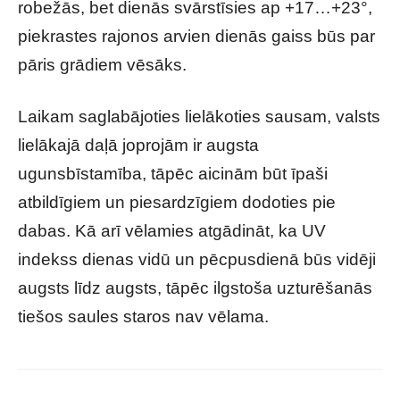
robežās, bet dienās svārstīsies ap +17…+23°,
piekrastes rajonos arvien dienās gaiss būs par
pāris grādiem vēsāks.
Laikam saglabājoties lielākoties sausam, valsts
lielākajā daļā joprojām ir augsta
ugunsbīstamība, tāpēc aicinām būt īpaši
atbildīgiem un piesardzīgiem dodoties pie
dabas. Kā arī vēlamies atgādināt, ka UV
indekss dienas vidū un pēcpusdienā būs vidēji
augsts līdz augsts, tāpēc ilgstoša uzturēšanās
tiešos saules staros nav vēlama.