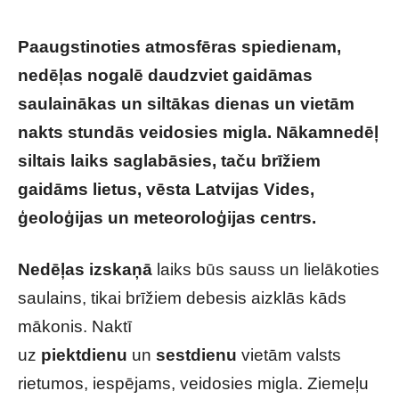
Paaugstinoties atmosfēras spiedienam,
nedēļas nogalē daudzviet gaidāmas
saulainākas un siltākas dienas un vietām
nakts stundās veidosies migla. Nākamnedēļ
siltais laiks saglabāsies, taču brīžiem
gaidāms lietus, vēsta Latvijas Vides,
ģeoloģijas un meteoroloģijas centrs.
Nedēļas izskaņā
laiks būs sauss un lielākoties
saulains, tikai brīžiem debesis aizklās kāds
mākonis. Naktī
uz
piektdienu
un
sestdienu
vietām valsts
rietumos, iespējams, veidosies migla. Ziemeļu