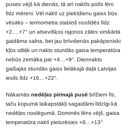
puses vējš kā dienās, tā arī naktīs pūtīs lēni
līdz mēreni. Vēl naktī uz piektdienu gaiss būs
vēsāks – termometra stabiņš noslīdēs līdz
+2….+7° un atsevišķos rajonos zāles virskārtā
gaidāma salna, bet jau brīvdienās pakāpeniski
kļūs siltāk un nakts stundās gaisa temperatūra
nebūs zemāka par +4…+9°. Diennakts
gaišajās stundās gaiss lielākajā daļā Latvijas
iesils līdz +16…+22°.
Nākamās
nedēļas pirmajā pusē
brīžiem līs,
taču kopumā laikapstākļi sagaidāmi līdzīgi kā
nedēļas noslēgumā. Dominēs lēns vējš, gaisa
temperatūra naktī pieturēsies +8…+13°