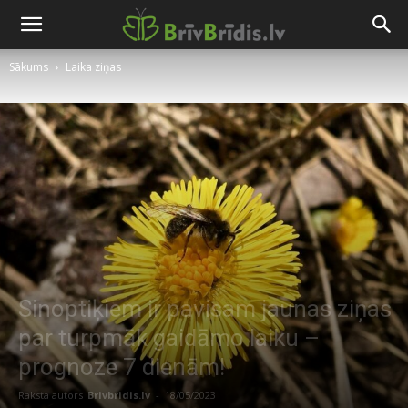
Sākums
Laika ziņas
Sinoptiķiem ir pavisam jaunas ziņas
par turpmāk gaidāmo laiku –
prognoze 7 dienām!
Raksta autors
Brivbridis.lv
-
18/05/2023