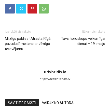
Iepriekšējais raksts
Nākamais raksts
Milzīgs paldies! Atrasta Rīgā
Tavs horoskops veiksmīgai
pazudusī meitene ar zīmīgo
dienai – 19. maijs
tetovējumu
Brivbridis.lv
http://www.brivbridis.lv
SAISTĪTIE RAKSTI
VAIRĀK NO AUTORA