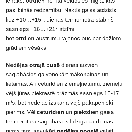
lēnāks,
otrdien
no rīta veidosies migla, kas
pasliktinās redzamību. Naktīs gaiss atdzisīs
līdz +10…+15°, dienās termometra stabiņš
sasniegs +16…+21° atzīmi,
bet
otrdien
austrumu rajonos būs par dažiem
grādiem vēsāks.
Nedēļas otrajā pusē
dienas aizvien
saglabāsies galvenokārt mākoņainas un
lietainas. Arī ceturtdien ziemeļrietumu, ziemeļu
vējš jūras piekrastē brāzmās sasniegs 15-17
m/s, bet nedēļas izskaņā vējš pakāpeniski
pierims. Vēl
ceturtdien
un
piektdien
gaisa
temperatūra saglabāsies līdzīga kā dienās
pirms tam, savukārt
nedēļas nogalē
valstī