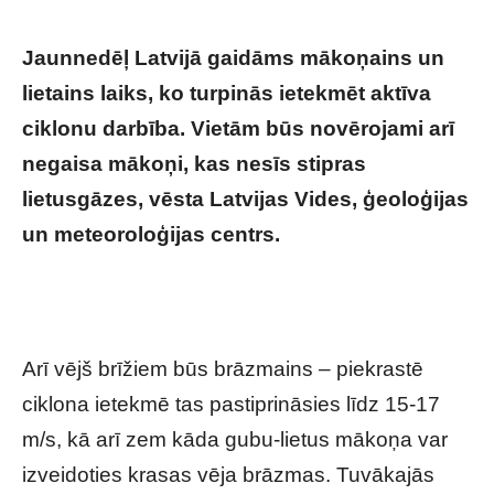
Jaunnedēļ Latvijā gaidāms mākoņains un
lietains laiks, ko turpinās ietekmēt aktīva
ciklonu darbība. Vietām būs novērojami arī
negaisa mākoņi, kas nesīs stipras
lietusgāzes, vēsta Latvijas Vides, ģeoloģijas
un meteoroloģijas centrs.
Sinoptiķiem ir
pilnīgi jaunas ziņas par turpmāk gaidāmo
laiku
Arī vējš brīžiem būs brāzmains – piekrastē
ciklona ietekmē tas pastiprināsies līdz 15-17
m/s, kā arī zem kāda gubu-lietus mākoņa var
izveidoties krasas vēja brāzmas. Tuvākajās