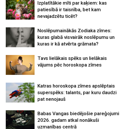
Izplatītākie mīti par kaķiem: kas
patiesībā ir taisnība, bet kam
nevajadzētu ticēt?
Noslēpumainākās Zodiaka zīmes:
kuras glabā visvairāk noslēpumu un
kuras ir kā atvērta grāmata?
Tavs lielākais spēks un lielākais
vājums pēc horoskopa zīmes
Katras horoskopa zīmes apslēptais
superspēks: talants, par kuru daudzi
pat nenojauš
Babas Vangas biedējošie pareģojumi
2026. gadam atkal nonākuši
uzmanības centrā