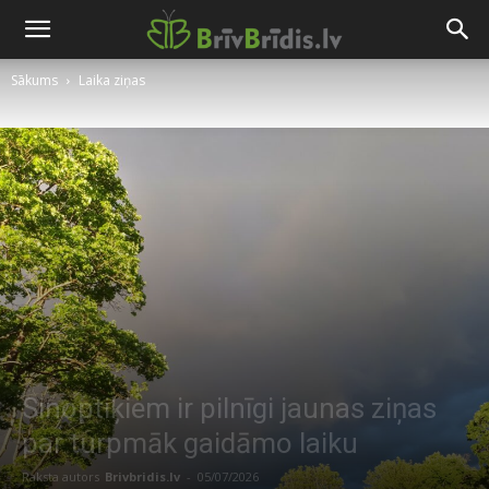
Sākums
Laika ziņas
Sinoptiķiem ir pilnīgi jaunas ziņas
par turpmāk gaidāmo laiku
Raksta autors
Brivbridis.lv
-
05/07/2026