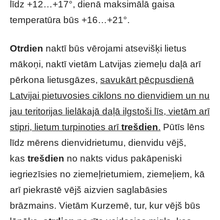
līdz +12…+17°, dienā maksimālā gaisa
temperatūra būs +16…+21°.
Otrdien
naktī būs vērojami atsevišķi lietus
mākoņi, naktī vietām Latvijas ziemeļu daļā arī
pērkona lietusgāzes,
savukārt pēcpusdienā
Latvijai pietuvosies ciklons no dienvidiem un nu
jau teritorijas lielākajā daļā ilgstoši līs, vietām arī
stipri, lietum turpinoties arī
trešdien
.
Pūtīs lēns
līdz mērens dienvidrietumu, dienvidu vējš,
kas
trešdien
no nakts vidus pakāpeniski
iegriezīsies no ziemeļrietumiem, ziemeļiem, kā
arī piekrastē vējš aizvien saglabāsies
brāzmains. Vietām Kurzemē, tur, kur vējš būs