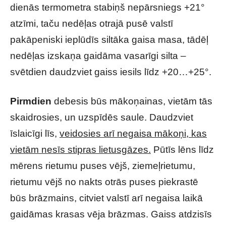
dienās termometra stabiņš nepārsniegs +21°
atzīmi, taču nedēļas otrajā pusē valstī
pakāpeniski ieplūdīs siltāka gaisa masa, tādēļ
nedēļas izskaņa gaidāma vasarīgi silta –
svētdien daudzviet gaiss iesils līdz +20…+25°.
Pirmdien
debesis būs mākoņainas, vietām tās
skaidrosies, un uzspīdēs saule. Daudzviet
īslaicīgi līs,
veidosies arī negaisa mākoņi, kas
vietām nesīs stipras lietusgāzes.
Pūtīs lēns līdz
mērens rietumu puses vējš, ziemeļrietumu,
rietumu vējš no nakts otrās puses piekrastē
būs brāzmains, citviet valstī arī negaisa laikā
gaidāmas krasas vēja brāzmas. Gaiss atdzisīs