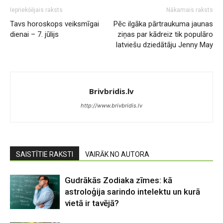
Iepriekšējais raksts
Nākamais raksts
Tavs horoskops veiksmīgai
Pēc ilgāka pārtraukuma jaunas
dienai – 7. jūlijs
ziņas par kādreiz tik populāro
latviešu dziedātāju Jenny May
Brivbridis.lv
http://www.brivbridis.lv
SAISTĪTIE RAKSTI
VAIRĀK NO AUTORA
Gudrākās Zodiaka zīmes: kā
astroloģija sarindo intelektu un kurā
vietā ir tavējā?