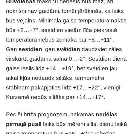
Brīvdienās
mākoņu debesīs būs maz, arī
nokrišņi nav gaidāmi, tomēr jārēķinās, ka laiks
būs vējains. Minimālā gaisa temperatūra naktīs
būs +2…+7°, sestdien vietām līča piekrastē
temperatūra nebūs zemāka par +8…+11°.
Gan
sestdien
, gan
svētdien
daudzviet zāles
virskārtā gaidāma salna 0…-2°. Sestdien dienā
gaiss iesils līdz +14…+19°, bet svētdien jau
atkal kļūs nedaudz siltāks, termometra
stabiņam pakāpjoties līdz +17…+22°, vienīgi
Kurzemē nebūs siltāks par +14…+17°.
Pēc šī brīža prognozēm,
nākamās
nedēļas
pirmajā pusē
laiks būs mēreni silts, dienu laikā
gaisa temperatūra būs +16…+21° robežās,