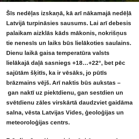
FOTO: LVĢMC
Šīs nedēļas izskaņā, kā arī nākamajā nedēļā
Latvijā turpināsies sausums. Lai arī debesis
palaikam aizklās kāds mākonis, nokrišņus
tie nenesīs un laiks būs lielākoties saulains.
Dienu laikā gaisa temperatūra valsts
lielākajā daļā sasniegs +18…+22°, bet pēc
sajūtām šķitīs, ka ir vēsāks, jo pūtīs
brāzmains vējš. Arī naktis būs aukstas –
gan naktī uz piektdienu, gan sestdien un
svētdienu zāles virskārtā daudzviet gaidāma
salna, vēsta Latvijas Vides, ģeoloģijas un
meteoroloģijas centrs.