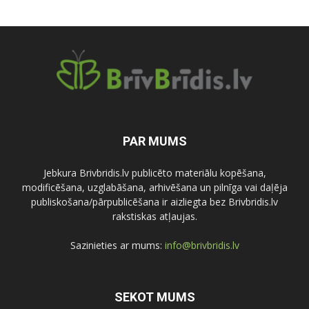
PAR MUMS
Jebkura Brivbridis.lv publicēto materiālu kopēšana,
modificēšana, uzglabāšana, arhivēšana un pilnīga vai daļēja
publiskošana/pārpublicēšana ir aizliegta bez Brivbridis.lv
rakstiskas atļaujas.
Sazinieties ar mums:
info@brivbridis.lv
SEKOT MUMS