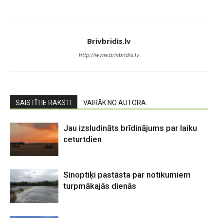
Brivbridis.lv
http://www.brivbridis.lv
SAISTĪTIE RAKSTI
VAIRĀK NO AUTORA
Jau izsludināts brīdinājums par laiku
ceturtdien
Sinoptiķi pastāsta par notikumiem
turpmākajās dienās