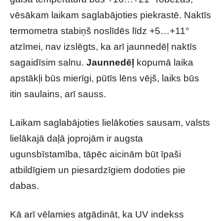
vēsākam laikam saglabājoties piekrastē. Naktīs
termometra stabiņš noslīdēs līdz +5…+11°
atzīmei, nav izslēgts, ka arī jaunnedēļ naktīs
sagaidīsim salnu.
Jaunnedēļ
kopumā laika
apstākļi būs mierīgi, pūtīs lēns vējš, laiks būs
itin saulains, arī sauss.
Laikam saglabājoties lielākoties sausam, valsts
lielākajā daļā joprojām ir augsta
ugunsbīstamība, tāpēc aicinām būt īpaši
atbildīgiem un piesardzīgiem dodoties pie
dabas.
Kā arī vēlamies atgādināt, ka UV indekss