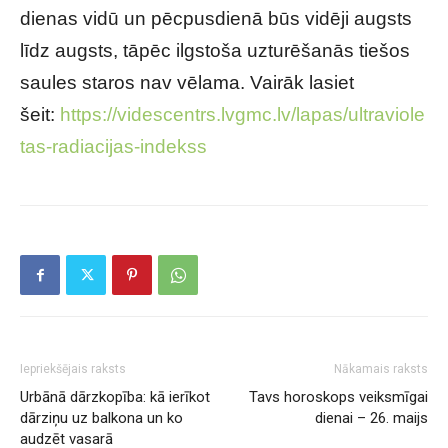
dienas vidū un pēcpusdienā būs vidēji augsts
līdz augsts, tāpēc ilgstoša uzturēšanās tiešos
saules staros nav vēlama. Vairāk lasiet
šeit:
https://videscentrs.lvgmc.lv/lapas/ultraviole
tas-radiacijas-indekss
Iepriekšējais raksts
Nākamais raksts
Urbānā dārzkopība: kā ierīkot
Tavs horoskops veiksmīgai
dārziņu uz balkona un ko
dienai – 26. maijs
audzēt vasarā