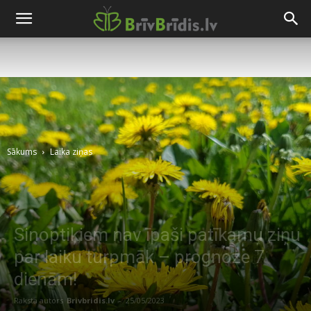
Sākums
Laika ziņas
Sinoptiķiem nav īpaši patīkamu ziņu
par laiku turpmāk – prognoze 7
dienām!
Raksta autors
Brivbridis.lv
-
25/05/2023