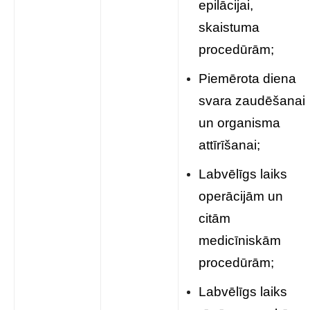
epilācijai,
skaistuma
procedūrām;
Piemērota diena
svara zaudēšanai
un organisma
attīrīšanai;
Labvēlīgs laiks
operācijām un
citām
medicīniskām
procedūrām;
Labvēlīgs laiks