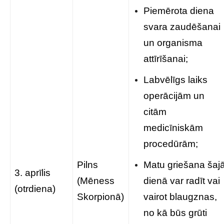
Piemērota diena
svara zaudēšanai
un organisma
attīrīšanai;
Labvēlīgs laiks
operācijām un
citām
medicīniskām
procedūrām;
Pilns
Matu griešana šaj
3. aprīlis
(Mēness
dienā var radīt vai
(otrdiena)
Skorpionā)
vairot blaugznas,
no kā būs grūti