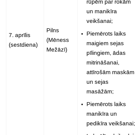
rūpēm par rokām
un manikīra
veikšanai;
Pilns
Piemērots laiks
7. aprīlis
(Mēness
maigiem sejas
(sestdiena)
Mežāzī)
pīlingiem, ādas
mitrināšanai,
attīrošām maskām
un sejas
masāžām;
Piemērots laiks
manikīra un
pedikīra veikšanai;