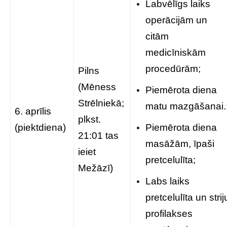
Labvēlīgs laiks
operācijām un
citām
medicīniskām
procedūrām;
Pilns
(Mēness
Piemērota diena
Strēlniekā;
matu mazgāšanai.
6. aprīlis
plkst.
(piektdiena)
Piemērota diena
21:01 tas
masāžām, īpaši
ieiet
pretcelulīta;
Mežāzī)
Labs laiks
pretcelulīta un strij
profilakses