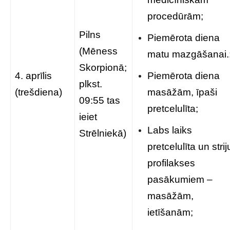
procedūrām;
Pilns
Piemērota diena
(Mēness
matu mazgāšanai.
Skorpionā;
4. aprīlis
Piemērota diena
plkst.
(trešdiena)
masāžām, īpaši
09:55 tas
pretcelulīta;
ieiet
Labs laiks
Strēlniekā)
pretcelulīta un strij
profilakses
pasākumiem –
masāžām,
ietīšanām;