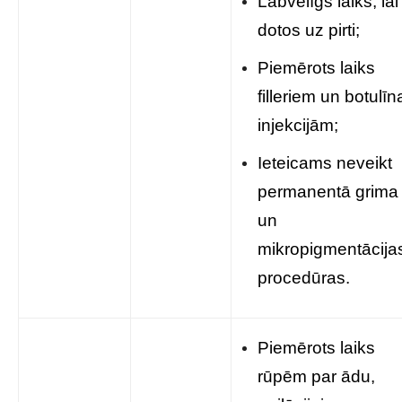
Labvēlīgs laiks, lai
dotos uz pirti;
Piemērots laiks
filleriem un botulīn
injekcijām;
Ieteicams neveikt
permanentā grima
un
mikropigmentācija
procedūras.
Piemērots laiks
rūpēm par ādu,