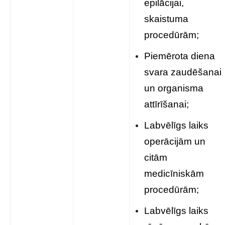
epilācijai,
skaistuma
procedūrām;
Piemērota diena
svara zaudēšanai
un organisma
attīrīšanai;
Labvēlīgs laiks
operācijām un
citām
medicīniskām
procedūrām;
Labvēlīgs laiks