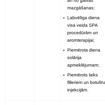
arī no galvas
mazgāšanas;
Labvēlīga diena
visa veida SPA
procedūrām un
aromterapijai;
Piemērota diena
solārija
apmeklējumam;
Piemērots laiks
filleriem un botulīn
injekcijām.