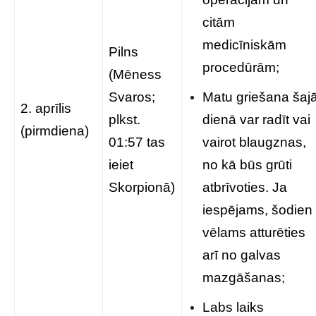
citām
medicīniskām
Pilns
procedūrām;
(Mēness
Svaros;
Matu griešana šaj
2. aprīlis
plkst.
dienā var radīt vai
(pirmdiena)
01:57 tas
vairot blaugznas,
ieiet
no kā būs grūti
Skorpionā)
atbrīvoties. Ja
iespējams, šodien
vēlams atturēties
arī no galvas
mazgāšanas;
Labs laiks