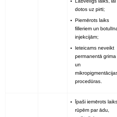
Labvēlīgs laiks, lai
dotos uz pirti;
Piemērots laiks
filleriem un botulīn
injekcijām;
Ieteicams neveikt
permanentā grima
un
mikropigmentācija
procedūras.
Īpaši iemērots laik
rūpēm par ādu,