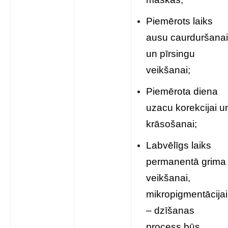
Piemērots laiks
ausu caurduršanai
un pīrsingu
veikšanai;
Piemērota diena
uzacu korekcijai u
krāsošanai;
Labvēlīgs laiks
permanentā grima
veikšanai,
mikropigmentācijai
– dzīšanas
process būs