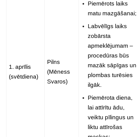
Piemērots laiks
matu mazgāšanai;
Labvēlīgs laiks
zobārsta
apmeklējumam –
procedūras būs
Pilns
mazāk sāpīgas un
1. aprīlis
(Mēness
plombas turēsies
(svētdiena)
Svaros)
ilgāk.
Piemērota diena,
lai attīrītu ādu,
veiktu pīlingus un
liktu attīrošas
maskas;