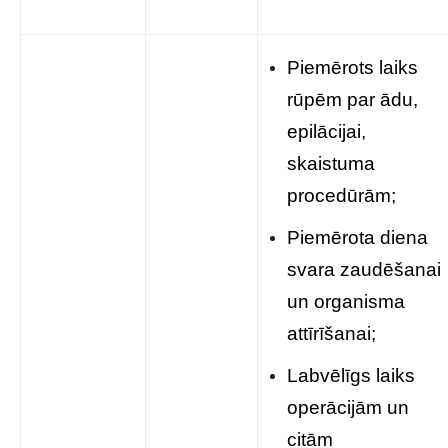
Piemērots laiks
rūpēm par ādu,
epilācijai,
skaistuma
procedūrām;
Piemērota diena
svara zaudēšanai
un organisma
attīrīšanai;
Labvēlīgs laiks
operācijām un
citām