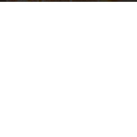
Raksta autors
Brivbridis.lv
-
01/04/2018
Foto:UNsplash.com/Noah Buscher/CC