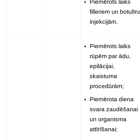
Piemērots laiks
filleriem un botulīn
injekcijām.
Piemērots laiks
rūpēm par ādu,
epilācijai,
skaistuma
procedūrām;
Piemērota diena
svara zaudēšanai
un organisma
attīrīšanai;