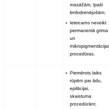
masāžām, īpaši
limfodrenējošām;
Ieteicams neveikt
permanentā grima
un
mikropigmentācija
procedūras.
Piemērots laiks
rūpēm par ādu,
epilācijai,
skaistuma
procedūrām;