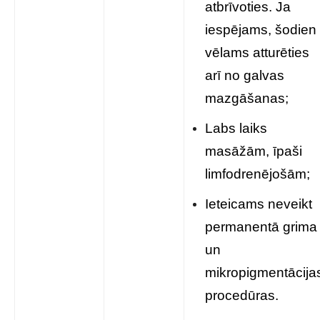
atbrīvoties. Ja
iespējams, šodien
vēlams atturēties
arī no galvas
mazgāšanas;
Labs laiks
masāžām, īpaši
limfodrenējošām;
Ieteicams neveikt
permanentā grima
un
mikropigmentācija
procedūras.