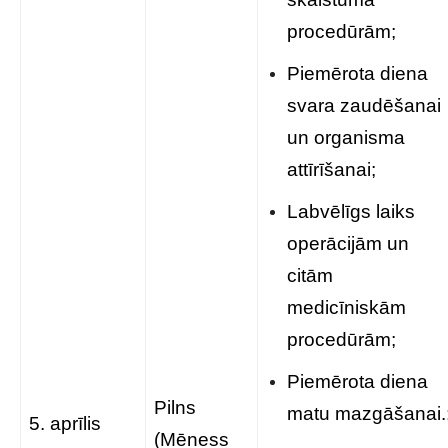
procedūrām;
Piemērota diena
svara zaudēšanai
un organisma
attīrīšanai;
Labvēlīgs laiks
operācijām un
citām
medicīniskām
procedūrām;
Piemērota diena
Pilns
matu mazgāšanai.
5. aprīlis
(Mēness