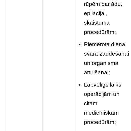
rūpēm par ādu,
epilācijai,
skaistuma
procedūrām;
Piemērota diena
svara zaudēšanai
un organisma
attīrīšanai;
Labvēlīgs laiks
operācijām un
citām
medicīniskām
procedūrām;