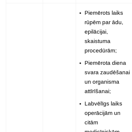
Piemērots laiks
rūpēm par ādu,
epilācijai,
skaistuma
procedūrām;
Piemērota diena
svara zaudēšanai
un organisma
attīrīšanai;
Labvēlīgs laiks
operācijām un
citām
medicīniskām