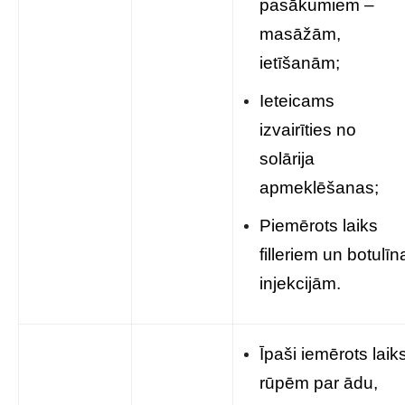
pasākumiem –
masāžām,
ietīšanām;
Ieteicams
izvairīties no
solārija
apmeklēšanas;
Piemērots laiks
filleriem un botulīn
injekcijām.
Īpaši iemērots laik
rūpēm par ādu,