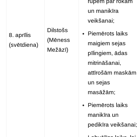
rūpēm par rokām
un manikīra
veikšanai;
Dilstošs
Piemērots laiks
8. aprīlis
(Mēness
maigiem sejas
(svētdiena)
Mežāzī)
pīlingiem, ādas
mitrināšanai,
attīrošām maskām
un sejas
masāžām;
Piemērots laiks
manikīra un
pedikīra veikšanai;