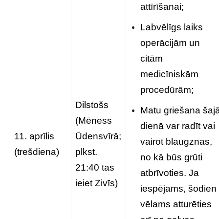
attīrīšanai;
Labvēlīgs laiks
operācijām un
citām
medicīniskām
procedūrām;
Dilstošs
Matu griešana šaj
(Mēness
dienā var radīt vai
11. aprīlis
Ūdensvīrā;
vairot blaugznas,
(trešdiena)
plkst.
no kā būs grūti
21:40 tas
atbrīvoties. Ja
ieiet Zivīs)
iespējams, šodien
vēlams atturēties