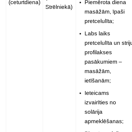
(ceturtdiena)
Piemērota diena
Strēlniekā)
masāžām, īpaši
pretcelulīta;
Labs laiks
pretcelulīta un strij
profilakses
pasākumiem –
masāžām,
ietīšanām;
Ieteicams
izvairīties no
solārija
apmeklēšanas;