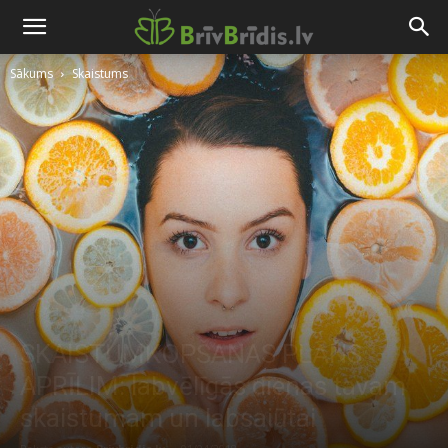
Sākums
Skaistums
SKAISTUMKOPŠANAS PLĀNS
APRĪLIM: labvēlīgās dienas tavam
skaistumam un labsajūtai