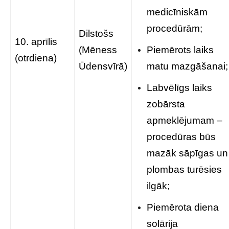
medicīniskām
procedūrām;
Dilstošs
10. aprīlis
(Mēness
Piemērots laiks
(otrdiena)
Ūdensvīrā)
matu mazgāšanai;
Labvēlīgs laiks
zobārsta
apmeklējumam –
procedūras būs
mazāk sāpīgas un
plombas turēsies
ilgāk;
Piemērota diena
solārija