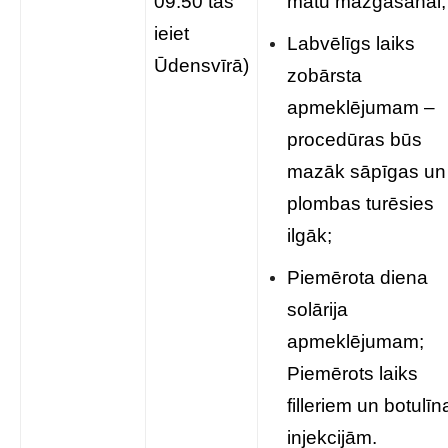
09:50 tas
matu mazgāšanai;
ieiet
Labvēlīgs laiks
Ūdensvīrā)
zobārsta
apmeklējumam –
procedūras būs
mazāk sāpīgas un
plombas turēsies
ilgāk;
Piemērota diena
solārija
apmeklējumam;
Piemērots laiks
filleriem un botulīn
injekcijām.