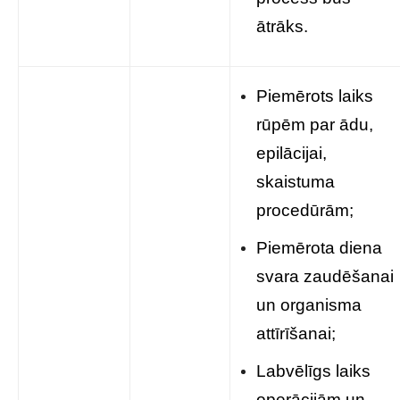
ātrāks.
Piemērots laiks
rūpēm par ādu,
epilācijai,
skaistuma
procedūrām;
Piemērota diena
svara zaudēšanai
un organisma
attīrīšanai;
Labvēlīgs laiks
operācijām un