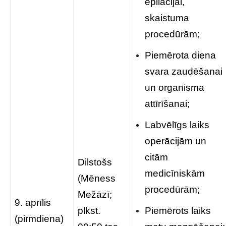
epilācijai,
skaistuma
procedūrām;
Piemērota diena
svara zaudēšanai
un organisma
attīrīšanai;
Labvēlīgs laiks
operācijām un
citām
Dilstošs
medicīniskām
(Mēness
procedūrām;
Mežāzī;
9. aprīlis
plkst.
Piemērots laiks
(pirmdiena)