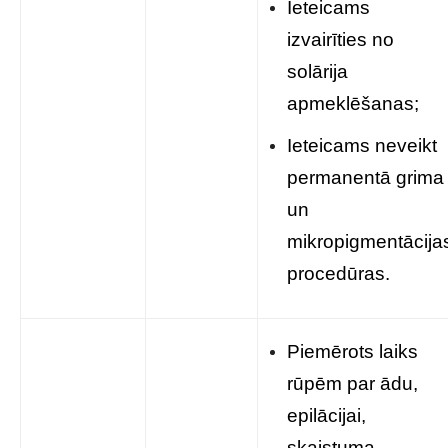
Ieteicams
izvairīties no
solārija
apmeklēšanas;
Ieteicams neveikt
permanentā grima
un
mikropigmentācija
procedūras.
Piemērots laiks
rūpēm par ādu,
epilācijai,
skaistuma