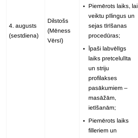
Piemērots laiks, lai
veiktu pīlingus un
Dilstošs
4. augusts
sejas tīrīšanas
(Mēness
(sestdiena)
procedūras;
Vērsī)
Īpaši labvēlīgs
laiks pretcelulīta
un striju
profilakses
pasākumiem –
masāžām,
ietīšanām;
Piemērots laiks
filleriem un