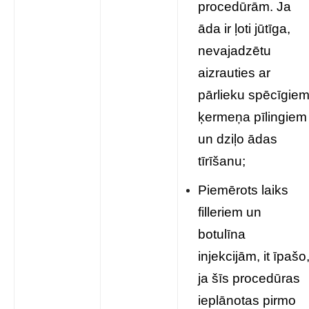
procedūrām. Ja
āda ir ļoti jūtīga,
nevajadzētu
aizrauties ar
pārlieku spēcīgie
ķermeņa pīlingiem
un dziļo ādas
tīrīšanu;
Piemērots laiks
filleriem un
botulīna
injekcijām, it īpašo
ja šīs procedūras
ieplānotas pirmo