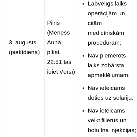
Labvēlīgs laiks
operācijām un
Pilns
citām
(Mēness
medicīniskām
3. augusts
Aunā;
procedūrām;
(piektdiena)
plkst.
Nav piemērots
22:51 tas
laiks zobārsta
ieiet Vērsī)
apmeklējumam;
Nav ieteicams
doties uz solāriju;
Nav ieteicams
veikt fillerus un
botulīna injekcijas;