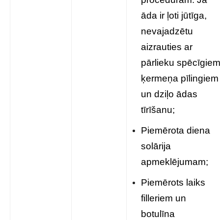
āda ir ļoti jūtīga,
nevajadzētu
aizrauties ar
pārlieku spēcīgie
ķermeņa pīlingiem
un dziļo ādas
tīrīšanu;
Piemērota diena
solārija
apmeklējumam;
Piemērots laiks
filleriem un
botulīna