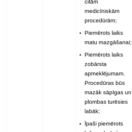
citām
medicīniskām
procedūrām;
Piemērots laiks
matu mazgāšanai;
Piemērots laiks
zobārsta
apmeklējumam.
Procedūras būs
mazāk sāpīgas un
plombas turēsies
labāk;
Īpaši piemērots