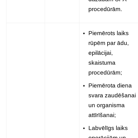
procedūrām.
Piemērots laiks
rūpēm par ādu,
epilācijai,
skaistuma
procedūrām;
Piemērota diena
svara zaudēšanai
un organisma
attīrīšanai;
Labvēlīgs laiks
operācijām un