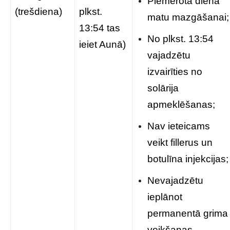
Piemērota diena
(trešdiena)
plkst.
matu mazgāšanai;
13:54 tas
No plkst. 13:54
ieiet Aunā)
vajadzētu
izvairīties no
solārija
apmeklēšanas;
Nav ieteicams
veikt fillerus un
botulīna injekcijas;
Nevajadzētu
ieplānot
permanentā grima
veikšanas