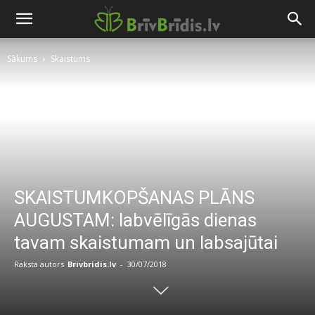
Sākums
Skaistums
SKAISTUMKOPŠANAS PLĀNS
AUGUSTAM: labvēlīgās dienas
tavam skaistumam un labsajūtai
Raksta autors
Brivbridis.lv
-
30/07/2018