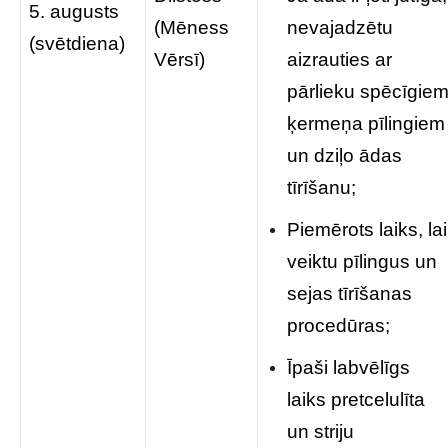
5. augusts
(Mēness
nevajadzētu
(svētdiena)
Vērsī)
aizrauties ar
pārlieku spēcīgie
ķermeņa pīlingiem
un dziļo ādas
tīrīšanu;
Piemērots laiks, lai
veiktu pīlingus un
sejas tīrīšanas
procedūras;
Īpaši labvēlīgs
laiks pretcelulīta
un striju