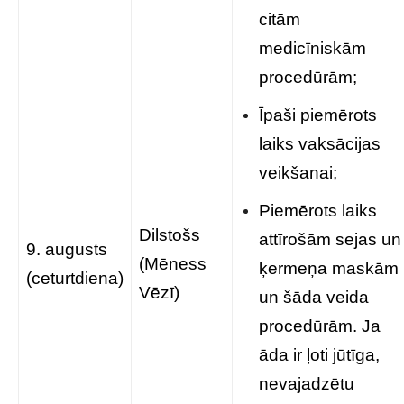
citām
medicīniskām
procedūrām;
Īpaši piemērots
laiks vaksācijas
veikšanai;
Piemērots laiks
Dilstošs
attīrošām sejas un
9. augusts
(Mēness
ķermeņa maskām
(ceturtdiena)
Vēzī)
un šāda veida
procedūrām. Ja
āda ir ļoti jūtīga,
nevajadzētu