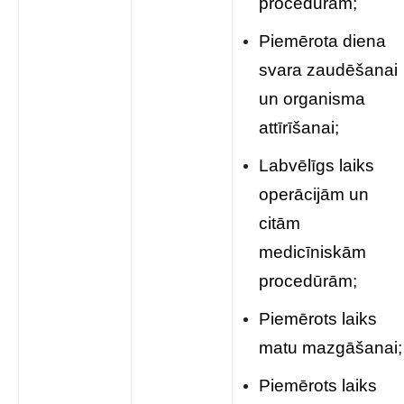
procedūrām;
Piemērota diena
svara zaudēšanai
un organisma
attīrīšanai;
Labvēlīgs laiks
operācijām un
citām
medicīniskām
procedūrām;
Piemērots laiks
matu mazgāšanai;
Piemērots laiks