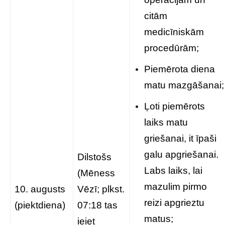
citām
medicīniskām
procedūrām;
Piemērota diena
matu mazgāšanai;
Ļoti piemērots
laiks matu
griešanai, it īpaši
galu apgriešanai.
Dilstošs
Labs laiks, lai
(Mēness
mazulim pirmo
10. augusts
Vēzī; plkst.
reizi apgrieztu
(piektdiena)
07:18 tas
matus;
ieiet