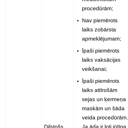
procedūrām;
Nav piemērots
laiks zobārsta
apmeklējumam;
Īpaši piemērots
laiks vaksācijas
veikšanai;
Īpaši piemērots
laiks attīrošām
sejas un ķermeņa
maskām un šāda
veida procedūrām.
Dilstošs
Ja āda ir ļoti jūtīga,