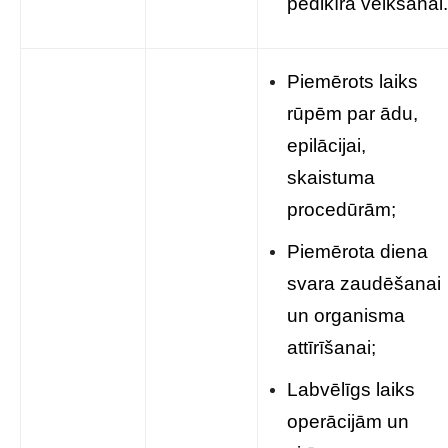
pedikīra veikšanai.
Piemērots laiks
rūpēm par ādu,
epilācijai,
skaistuma
procedūrām;
Piemērota diena
svara zaudēšanai
un organisma
attīrīšanai;
Labvēlīgs laiks
operācijām un