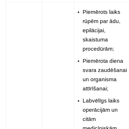
Piemērots laiks
rūpēm par ādu,
epilācijai,
skaistuma
procedūrām;
Piemērota diena
svara zaudēšanai
un organisma
attīrīšanai;
Labvēlīgs laiks
operācijām un
citām
medicīniskām