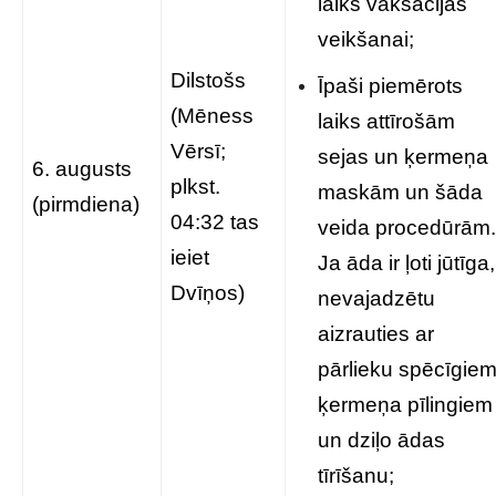
laiks vaksācijas
veikšanai;
Dilstošs
Īpaši piemērots
(Mēness
laiks attīrošām
Vērsī;
sejas un ķermeņa
6. augusts
plkst.
maskām un šāda
(pirmdiena)
04:32 tas
veida procedūrām.
ieiet
Ja āda ir ļoti jūtīga,
Dvīņos)
nevajadzētu
aizrauties ar
pārlieku spēcīgie
ķermeņa pīlingiem
un dziļo ādas
tīrīšanu;