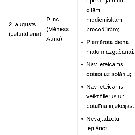
operācijām un
citām
Pilns
medicīniskām
2. augusts
(Mēness
procedūrām;
(ceturtdiena)
Aunā)
Piemērota diena
matu mazgāšanai;
Nav ieteicams
doties uz solāriju;
Nav ieteicams
veikt fillerus un
botulīna injekcijas;
Nevajadzētu
ieplānot