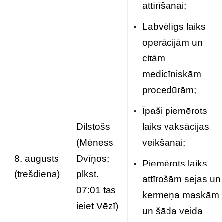
attīrīšanai;
Labvēlīgs laiks
operācijām un
citām
medicīniskām
procedūrām;
Īpaši piemērots
Dilstošs
laiks vaksācijas
(Mēness
veikšanai;
8. augusts
Dvīņos;
Piemērots laiks
(trešdiena)
plkst.
attīrošām sejas un
07:01 tas
ķermeņa maskām
ieiet Vēzī)
un šāda veida