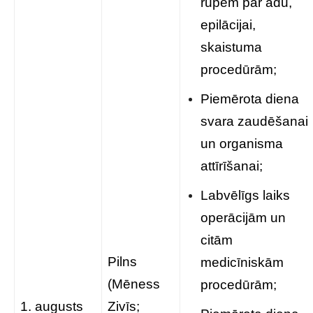
rūpēm par ādu,
epilācijai,
skaistuma
procedūrām;
Piemērota diena
svara zaudēšanai
un organisma
attīrīšanai;
Labvēlīgs laiks
operācijām un
citām
Pilns
medicīniskām
(Mēness
procedūrām;
1. augusts
Zivīs;