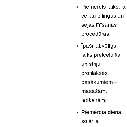
Piemērots laiks, lai
veiktu pīlingus un
sejas tīrīšanas
procedūras;
Īpaši labvēlīgs
laiks pretcelulīta
un striju
profilakses
pasākumiem –
masāžām,
ietīšanām;
Piemērota diena
solārija