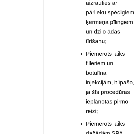
aizrauties ar
pārlieku spēcīgie
ķermeņa pīlingiem
un dziļo ādas
tīrīšanu;
Piemērots laiks
filleriem un
botulīna
injekcijām, it īpašo
ja šīs procedūras
ieplānotas pirmo
reizi;
Piemērots laiks
dažādām SPA