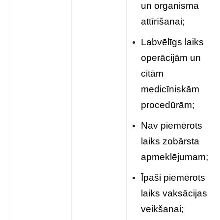
un organisma
attīrīšanai;
Labvēlīgs laiks
operācijām un
citām
medicīniskām
procedūrām;
Nav piemērots
laiks zobārsta
apmeklējumam;
Īpaši piemērots
laiks vaksācijas
veikšanai;