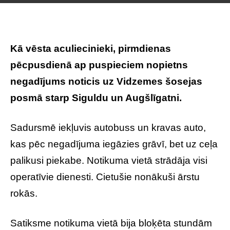
Kā vēsta aculiecinieki, pirmdienas
pēcpusdienā ap puspieciem nopietns
negadījums noticis uz Vidzemes šosejas
posmā starp Siguldu un Augšlīgatni.
Sadursmē iekļuvis autobuss un kravas auto,
kas pēc negadījuma iegāzies grāvī, bet uz ceļa
palikusi piekabe. Notikuma vietā strādāja visi
operatīvie dienesti. Cietušie nonākuši ārstu
rokās.
Satiksme notikuma vietā bija bloķēta stundām