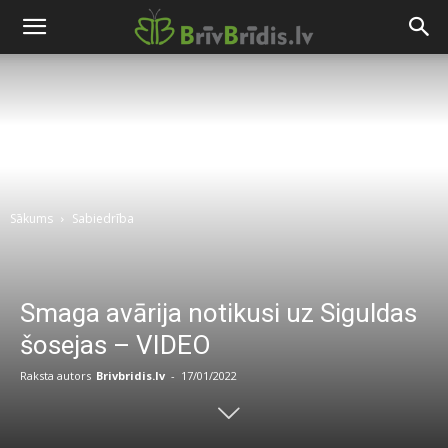
Sākums
Sabiedrība
Smaga avārija notikusi uz Siguldas
šosejas – VIDEO
Raksta autors
Brivbridis.lv
-
17/01/2022