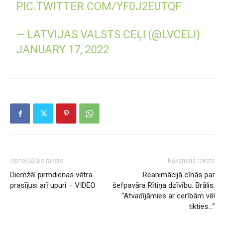
PIC.TWITTER.COM/YF0J2EUTQF
— LATVIJAS VALSTS CEĻI (@LVCELI)
JANUARY 17, 2022
Iepriekšējais raksts
Nākamais raksts
Diemžēl pirmdienas vētra
Reanimācijā cīnās par
prasījusi arī upuri – VIDEO
šefpavāra Rītiņa dzīvību. Brālis:
“Atvadījāmies ar cerībām vēl
tikties…”