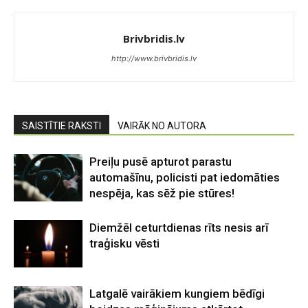
Brivbridis.lv
http://www.brivbridis.lv
SAISTĪTIE RAKSTI
VAIRĀK NO AUTORA
Preiļu pusē apturot parastu
automašīnu, policisti pat iedomāties
nespēja, kas sēž pie stūres!
Diemžēl ceturtdienas rīts nesis arī
traģisku vēsti
Latgalē vairākiem kungiem bēdīgi