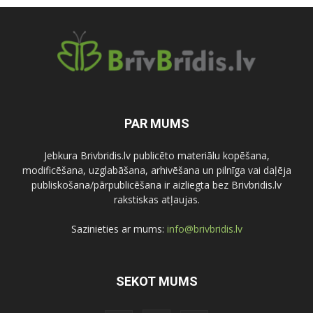
PAR MUMS
Jebkura Brivbridis.lv publicēto materiālu kopēšana,
modificēšana, uzglabāšana, arhivēšana un pilnīga vai daļēja
publiskošana/pārpublicēšana ir aizliegta bez Brivbridis.lv
rakstiskas atļaujas.
Sazinieties ar mums:
info@brivbridis.lv
SEKOT MUMS