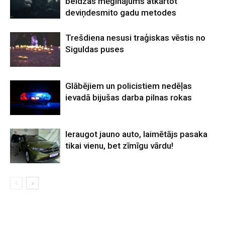
beidzas mēģinājums atkārtot
deviņdesmito gadu metodes
Trešdiena nesusi traģiskas vēstis no
Siguldas puses
Glābējiem un policistiem nedēļas
ievadā bijušas darba pilnas rokas
Ieraugot jauno auto, laimētājs pasaka
tikai vienu, bet zīmīgu vārdu!