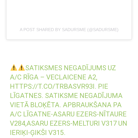
A POST SHARED BY SADURSME (@SADURSME)
SATIKSMES NEGADĪJUMS UZ
A/C RĪGA – VECLAICENE A2,
HTTPS://T.CO/TRBASVR93I
. PIE
LĪGATNES. SATIKSME NEGADĪJUMA
VIETĀ BLOĶĒTA. APBRAUKŠANA PA
A/C LĪGATNE-ASARU EZERS-NĪTAURE
V284,ASARU EZERS-MELTURI V317 UN
IERIĶI-ĢIKŠI V315.