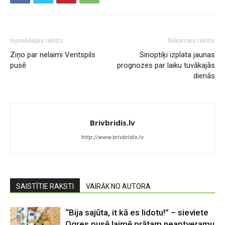
Iepriekšējais raksts
Nākamais raksts
Ziņo par nelaimi Ventspils
Sinoptiķi izplata jaunas
pusē
prognozes par laiku tuvākajās
dienās
Brivbridis.lv
http://www.brivbridis.lv
SAISTĪTIE RAKSTI
VAIRĀK NO AUTORA
“Bija sajūta, it kā es lidotu!” – sieviete
Ogres pusē laimē prātam neaptveramu