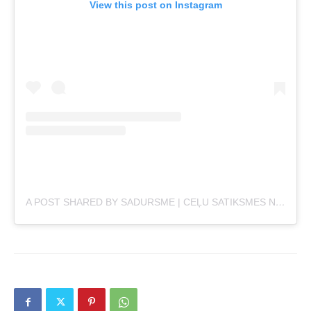
View this post on Instagram
A POST SHARED BY SADURSME | CEĻU SATIKSMES NEGADĪJUMI | DROŠĪBA UZ CEĻA (@SADURSME)