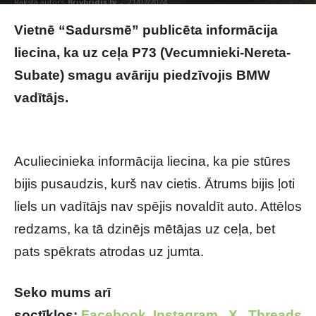
Raksta autors
Brivbridis.lv
-
21/07/2024
Vietnē “Sadursmē” publicēta informācija
liecina, ka uz ceļa P73 (Vecumnieki-Nereta-
Subate) smagu avāriju piedzīvojis BMW
vadītājs.
Smagā negadījumā uz P73 šosejas
iekļūst BMW vadītājs
Aculiecinieka informācija liecina, ka pie stūres
bijis pusaudzis, kurš nav cietis. Ātrums bijis ļoti
liels un vadītājs nav spējis novaldīt auto. Attēlos
redzams, ka tā dzinējs mētājas uz ceļa, bet
pats spēkrats atrodas uz jumta.
Seko mums arī
soctīklos:
Facebook
,
Instagram
,
X
,
Threads